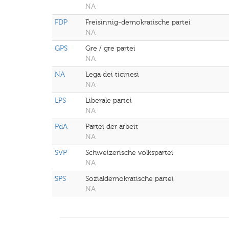
NA
FDP
Freisinnig-demokratische partei
NA
GPS
Gre / gre partei
NA
NA
Lega dei ticinesi
NA
LPS
Liberale partei
NA
PdA
Partei der arbeit
NA
SVP
Schweizerische volkspartei
NA
SPS
Sozialdemokratische partei
NA