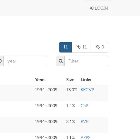
LOGIN
11
11
0
Years
Size
Links
1994–2009
13.0%
KKCVP
1994–2009
1.4%
CsP
1994–2009
2.1%
EVP
1994–2009
1.1%
AFPS