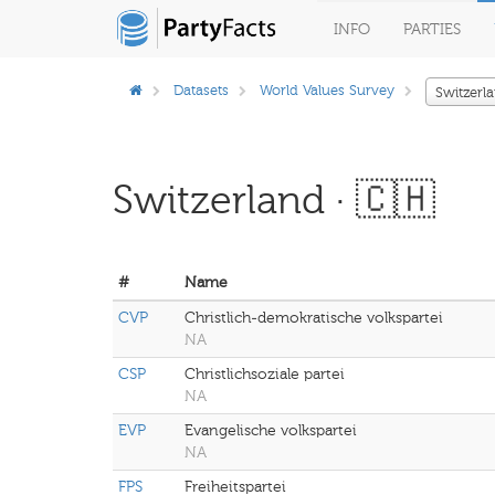
INFO
PARTIES
Datasets
World Values Survey
Switzerl
Switzerland · 🇨🇭
#
Name
CVP
Christlich-demokratische volkspartei
NA
CSP
Christlichsoziale partei
NA
EVP
Evangelische volkspartei
NA
FPS
Freiheitspartei