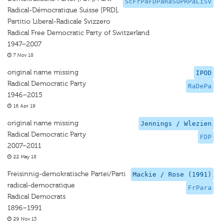
ScFrPaFDPaRaSuPRPaLiSv
Radical-Démocratique Suisse [PRD],
Partitio Liberal-Radicale Svizzero
Radical Free Democratic Party of Switzerland
1947–2007
7 Nov 18
original name missing
IPOD
Radical Democratic Party
RaDePa
1946–2015
16 Apr 19
original name missing
Jennings / Wlezien
Radical Democratic Party
FDP
2007–2011
22 May 18
Freisinnig-demokratische Partei/Parti
Mackie / Rose (1991)
radical-democratique
FrPara
Radical Democrats
1896–1991
29 Nov 13