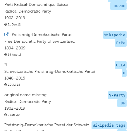
Parti Radical-Democratique Suisse
FDPPRD
Radical Democratic Party
1902–2019
31 Dec 12
·
Freisinnig-Demokratische Partei
Wikipedia
Free Democratic Party of Switzerland
FrPa
1894–2009
18 Aug 18
R
CLEA
Schweizerische Freisinnig-Demokratische Partei
R
1848–2015
20 Jul 15
original name missing
V-Party
Radical Democratic Party
FDP
1902–2019
7 Mar 20
Freisinnig-Demokratische Partei der Schweiz
Wikipedia tags