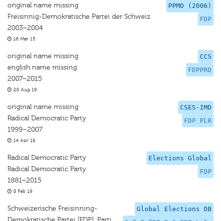
original name missing
PPMD (2006)
Freisinnig-Demokratische Partei der Schweiz
FDP
2003–2004
16 Mar 15
original name missing
CCS
english name missing
FDPPRD
2007–2015
28 Aug 19
original name missing
CSES-IMD
Radical Democratic Party
FDP PLR
1999–2007
14 Apr 19
Radical Democratic Party
Elections Global
Radical Democratic Party
FDP
1881–2015
8 Feb 19
Schweizerische Freisinning-
Global Elections DB
Demokratische Partei [FDP], Parti