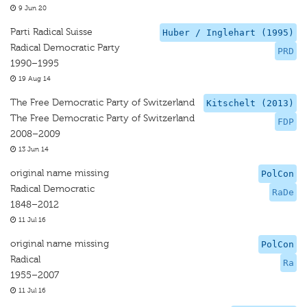
9 Jun 20
Parti Radical Suisse
Huber / Inglehart (1995)
Radical Democratic Party
PRD
1990–1995
19 Aug 14
The Free Democratic Party of Switzerland
Kitschelt (2013)
The Free Democratic Party of Switzerland
FDP
2008–2009
13 Jun 14
original name missing
PolCon
Radical Democratic
RaDe
1848–2012
11 Jul 16
original name missing
PolCon
Radical
Ra
1955–2007
11 Jul 16