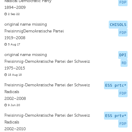
Radical Democratic Party
FDP
1894–2009
2 Sep 22
original name missing
CHISOLS
FreisinnigDemokratische Partei
FDP
1919–2008
5 Aug 17
original name missing
DPI
Freisinnig-Demokratische Partei der Schweiz
RD
1975–2015
18 Aug 18
Freisinnig-Demokratische Partei der Schweiz
ESS prtc*
Radicals
FDP
2002–2008
9 Jun 20
Freisinnig-Demokratische Partei der Schweiz
ESS prtv*
Radicals
FDP
2002–2010