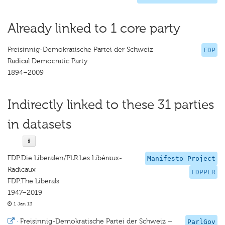
Already linked to 1 core party
Freisinnig-Demokratische Partei der Schweiz
FDP
Radical Democratic Party
1894–2009
Indirectly linked to these 31 parties
in datasets
FDP.Die Liberalen/PLR.Les Libéraux-
Manifesto Project
Radicaux
FDPPLR
FDP.The Liberals
1947–2019
1 Jan 13
·
Freisinnig-Demokratische Partei der Schweiz –
ParlGov