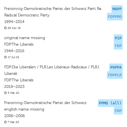
Freisinnig-Demokratische Partei der Schweiz Parti Ra
MAPP
Radical Democratic Party
FDPPRD
1894–2014
28 Apr 19
original name missing
PIP
FDP.The Liberals
FDP
1944–2016
17 Jul 19
FDP.Die Liberalen / PLR.Les Libéraux-Radicaux / PLR.I
POPPA
Liberali
FDPPLR
FDP.The Liberals
2018–2023
5 Mar 20
Freisinnig-Demokratische Partei der Schweiz
PPMD (all)
english name missing
FDP
2006–2006
7 Mar 20