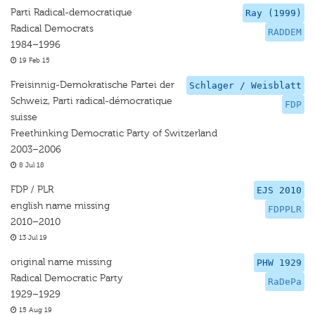
Parti Radical-democratique
Ray (1999)
Radical Democrats
RADDEM
1984–1996
19 Feb 15
Freisinnig-Demokratische Partei der
Schlager / Weisblatt
Schweiz, Parti radical-démocratique
FDP
suisse
Freethinking Democratic Party of Switzerland
2003–2006
8 Jul 18
FDP / PLR
EJS 2010
english name missing
FDPPLR
2010–2010
13 Jul 19
original name missing
PHW 1929
Radical Democratic Party
RaDePa
1929–1929
15 Aug 19