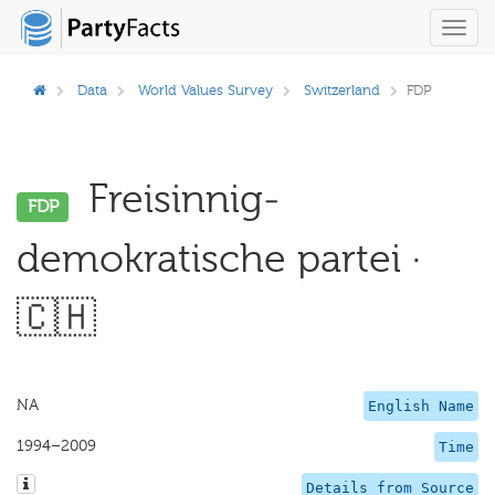
Toggl
navig
Data
World Values Survey
Switzerland
FDP
Freisinnig-
FDP
demokratische partei ·
🇨🇭
NA
English Name
1994–2009
Time
Details from Source