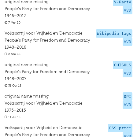
original name missing
V-Party
People's Party for Freedom and Democracy
VVD
1946–2017
7 Mar 20
Volkspartij voor Vrijheid en Democratie
Wikipedia tags
People's Party for Freedom and Democracy
VVD
1948–2018
2 Sep 22
original name missing
CHISOLS
People’s Party for Freedom and Democracy
VVD
1948–2007
31 Oct 18
original name missing
DPI
Volkspartij voor Vrjjheid en Democratie
VVD
1975–2015
11 Jul 18
Volkspartij voor Vrijheid en Democratie
ESS prtc*
People's Party for Freedom and Democracy
VVD