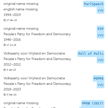
original name missing
ParlSpeech
english name missing
VVD
1994–2019
17 Jan 19
original name missing
PIP
People’s Party for Freedom and Democracy
VVD
1946–2016
17 Jul 19
Volkspartij voor Vrijheid en Democratie
Poll of Polls
People's Party for Freedom and Democracy
VVD
2012–2012
4 Jan 23
Volkspartij voor Vrijheid en Democratie
POPPA
People's Party for Freedom and Democracy
VVD
2018–2023
5 Mar 20
original name missing
PPDB (2017)