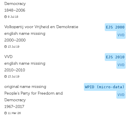
Democracy
1848–2006
8 Jul 18
Volkspartij voor Vrijheid en Demokratie
EJS 2000
english name missing
VVD
2000–2000
13 Jul 19
VVD
EJS 2010
english name missing
VVD
2010–2010
13 Jul 19
original name missing
WPID (micro-data)
People’s Party for Freedom and
VVD
Democracy
1967–2017
11 Mar 26