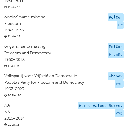
1931–2011
11 Mar 17
original name missing
PolCon
Freedom
Fr
1947–1956
11 Mar 17
original name missing
PolCon
Freedom and Democracy
FranDe
1960–2012
11 Jul 16
Volkspartij voor Vrijheid en Democratie
WhoGov
People's Party for Freedom and Democracy
VVD
1967–2023
28 Dec 20
NA
World Values Survey
NA
VVD
2010–2014
21 Jul 15