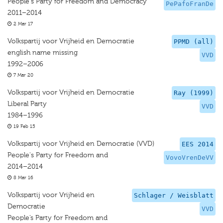
People's Party for Freedom and Democracy
PePafoFranDe
2011–2014
2 Mar 17
Volkspartij voor Vrijheid en Democratie
PPMD (all)
english name missing
VVD
1992–2006
7 Mar 20
Volkspartij voor Vrijheid en Democratie
Ray (1999)
Liberal Party
VVD
1984–1996
19 Feb 15
Volkspartij voor Vrijheid en Democratie (VVD)
EES 2014
People's Party for Freedom and
VovoVrenDeVV
2014–2014
8 Mar 16
Volkspartij voor Vrijheid en
Schlager / Weisblatt
Democratie
VVD
People’s Party for Freedom and