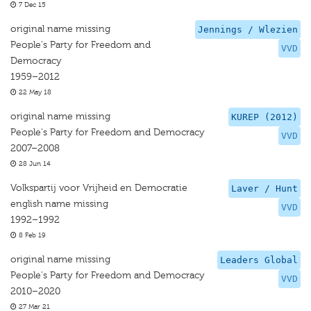
7 Dec 15
original name missing
Jennings / Wlezien
People's Party for Freedom and
VVD
Democracy
1959–2012
22 May 18
original name missing
KUREP (2012)
People's Party for Freedom and Democracy
VVD
2007–2008
28 Jun 14
Volkspartij voor Vrijheid en Democratie
Laver / Hunt
english name missing
VVD
1992–1992
8 Feb 19
original name missing
Leaders Global
People's Party for Freedom and Democracy
VVD
2010–2020
27 Mar 21