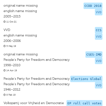
original name missing
CCDD 2018
english name missing
VVD
2005–2015
11 Oct 21
VVD
CCS
english name missing
VVD
2006–2006
5 May 19
original name missing
CSES-IMD
People's Party for Freedom and Democracy
VVD
1998–2010
14 Apr 19
People's Party for Freedom and Democracy
Elections Global
People's Party for Freedom and Democracy
VVD
1946–2012
8 Feb 19
Volkspartij voor Vrijheid en Democratie
EP roll call votes