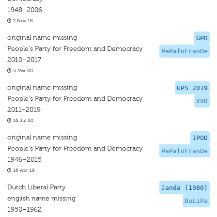
1948–2006
7 Nov 18
original name missing
GPD
People's Party for Freedom and Democracy
PePafoFranDe
2010–2017
5 Mar 20
original name missing
GPS 2019
People's Party for Freedom and Democracy
VVD
2011–2019
16 Jul 20
original name missing
IPOD
People's Party for Freedom and Democracy
PePafoFranDe
1946–2015
16 Apr 19
Dutch Liberal Party
Janda (1980)
english name missing
DuLiPa
1950–1962