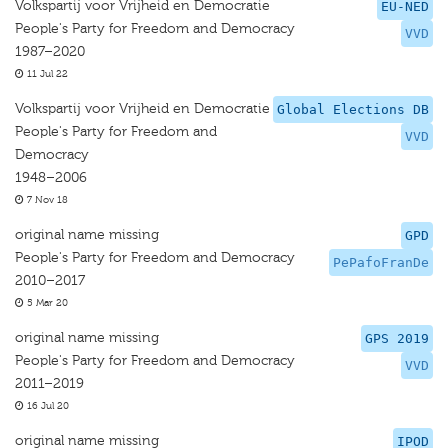
Volkspartij voor Vrijheid en Democratie
EU-NED
People's Party for Freedom and Democracy
VVD
1987–2020
11 Jul 22
Volkspartij voor Vrijheid en Democratie
Global Elections DB
People's Party for Freedom and
VVD
Democracy
1948–2006
7 Nov 18
original name missing
GPD
People's Party for Freedom and Democracy
PePafoFranDe
2010–2017
5 Mar 20
original name missing
GPS 2019
People's Party for Freedom and Democracy
VVD
2011–2019
16 Jul 20
original name missing
IPOD