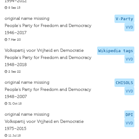
1994–2012
8 Sep 15
original name missing
V-Party
People's Party for Freedom and Democracy
VVD
1946–2017
7 Mar 20
Volkspartij voor Vrijheid en Democratie
Wikipedia tags
People's Party for Freedom and Democracy
VVD
1948–2018
2 Sep 22
original name missing
CHISOLS
People’s Party for Freedom and Democracy
VVD
1948–2007
31 Oct 18
original name missing
DPI
Volkspartij voor Vrjjheid en Democratie
VVD
1975–2015
11 Jul 18