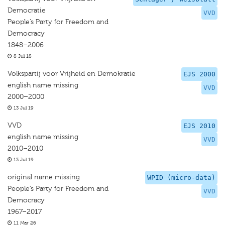
Democratie
VVD
People’s Party for Freedom and
Democracy
1848–2006
8 Jul 18
Volkspartij voor Vrijheid en Demokratie
EJS 2000
english name missing
VVD
2000–2000
13 Jul 19
VVD
EJS 2010
english name missing
VVD
2010–2010
13 Jul 19
original name missing
WPID (micro-data)
People’s Party for Freedom and
VVD
Democracy
1967–2017
11 Mar 26