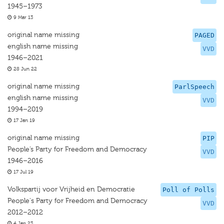
1945–1973
9 Mar 13
original name missing
PAGED
english name missing
VVD
1946–2021
28 Jun 22
original name missing
ParlSpeech
english name missing
VVD
1994–2019
17 Jan 19
original name missing
PIP
People’s Party for Freedom and Democracy
VVD
1946–2016
17 Jul 19
Volkspartij voor Vrijheid en Democratie
Poll of Polls
People's Party for Freedom and Democracy
VVD
2012–2012
4 Jan 23