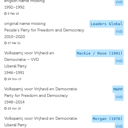
english name missing
VVD
1992–1992
8 Feb 19
original name missing
Leaders Global
People's Party for Freedom and Democracy
VVD
2010–2020
27 Mar 21
Volkspartij voor Vrijheid en
Mackie / Rose (1991)
Democratie – VVD
VVD
Liberal Party
1946–1991
29 Nov 13
Volkspartij voor Vrijheid en Democratie
MAPP
Party for Freedom and Democracy
VVD
1948–2014
28 Apr 19
Volkspartij voor Vrijheid en Democratie
Morgan (1976)
Liberal Party
VVD