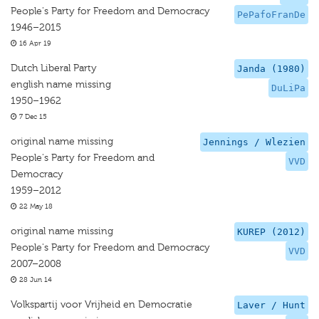
People's Party for Freedom and Democracy
PePafoFranDe
1946–2015
16 Apr 19
Dutch Liberal Party
Janda (1980)
english name missing
DuLiPa
1950–1962
7 Dec 15
original name missing
Jennings / Wlezien
People's Party for Freedom and
VVD
Democracy
1959–2012
22 May 18
original name missing
KUREP (2012)
People's Party for Freedom and Democracy
VVD
2007–2008
28 Jun 14
Volkspartij voor Vrijheid en Democratie
Laver / Hunt