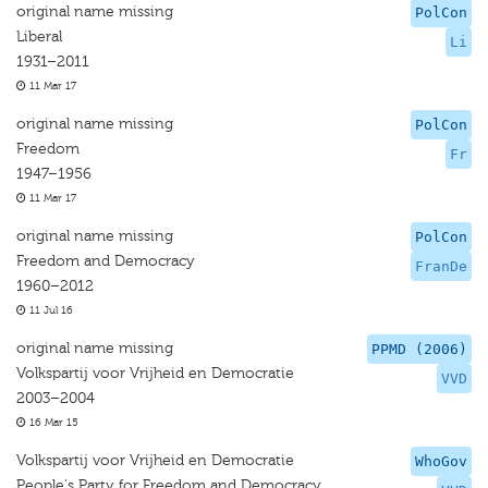
original name missing
PolCon
Liberal
Li
1931–2011
11 Mar 17
original name missing
PolCon
Freedom
Fr
1947–1956
11 Mar 17
original name missing
PolCon
Freedom and Democracy
FranDe
1960–2012
11 Jul 16
original name missing
PPMD (2006)
Volkspartij voor Vrijheid en Democratie
VVD
2003–2004
16 Mar 15
Volkspartij voor Vrijheid en Democratie
WhoGov
People's Party for Freedom and Democracy