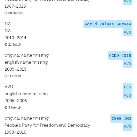
VVD
1967–2023
28 Dec 20
NA
World Values Survey
NA
VVD
2010–2014
21 Jul 15
original name missing
CCDD 2018
english name missing
VVD
2005–2015
11 Oct 21
VVD
CCS
english name missing
VVD
2006–2006
5 May 19
original name missing
CSES-IMD
People's Party for Freedom and Democracy
VVD
1998–2010