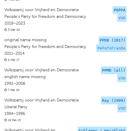
Volkspartij voor Vrijheid en Democratie
POPPA
People's Party for Freedom and Democracy
VVD
2018–2023
5 Mar 20
original name missing
PPDB (2017)
People's Party for Freedom and Democracy
PePafoFranDe
2011–2014
2 Mar 17
Volkspartij voor Vrijheid en Democratie
PPMD (all)
english name missing
VVD
1992–2006
7 Mar 20
Volkspartij voor Vrijheid en Democratie
Ray (1999)
Liberal Party
VVD
1984–1996
19 Feb 15
Volkspartij voor Vrijheid en
Schlager / Weisblatt