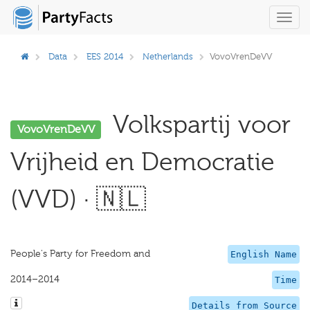
Toggl
navig
Data
EES 2014
Netherlands
VovoVrenDeVV
Volkspartij voor
VovoVrenDeVV
Vrijheid en Democratie
(VVD) · 🇳🇱
People's Party for Freedom and
English Name
2014–2014
Time
Details from Source