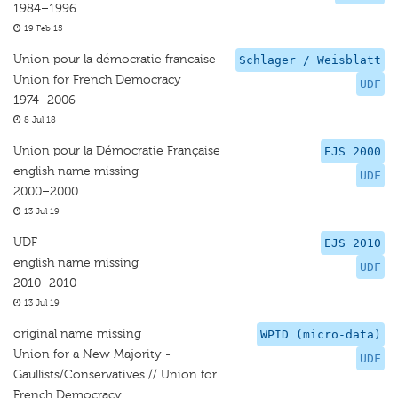
1984–1996
19 Feb 15
Union pour la démocratie francaise
Schlager / Weisblatt
Union for French Democracy
UDF
1974–2006
8 Jul 18
Union pour la Démocratie Française
EJS 2000
english name missing
UDF
2000–2000
13 Jul 19
UDF
EJS 2010
english name missing
UDF
2010–2010
13 Jul 19
original name missing
WPID (micro-data)
Union for a New Majority -
UDF
Gaullists/Conservatives // Union for
French Democracy