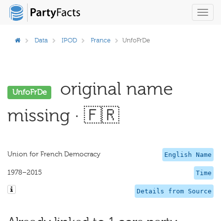
Toggl
navig
Data
IPOD
France
UnfoFrDe
original name
UnfoFrDe
missing · 🇫🇷
Union for French Democracy
English Name
1978–2015
Time
Details from Source