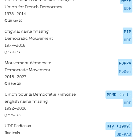
MAPP
Union for French Democracy
UDF
1978–2014
28 Apr 19
original name missing
PIP
Democratic Mouvement
UDF
1977–2016
17 Jul 19
Mouvement démocrate
POPPA
Democratic Movement
MoDem
2018–2023
5 Mar 20
Union pour la Democratie Francaise
PPMD (all)
english name missing
UDF
1992–2006
7 Mar 20
UDF Radicaux
Ray (1999)
Radicals
UDFRAD