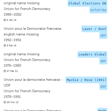
original name missing
Global Elections DB
Union for French Democracy
UnfoFrDe
1988–2002
8 Jan 19
Union pour la Democratie Francaise
Laver / Hunt
english name missing
UDF
1992–1992
8 Feb 19
original name missing
Leaders Global
Union for French Democracy
UDF
1976–1980
27 Mar 21
Union pour la democratie francaise -
Mackie / Rose (1991)
UDF
UDF
Union for French Democracy
1978–1991
29 Nov 13
Union pour la Démocratie Française