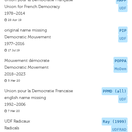
MAPP
Union for French Democracy
UDF
1978–2014
28 Apr 19
original name missing
PIP
Democratic Mouvement
UDF
1977–2016
17 Jul 19
Mouvement démocrate
POPPA
Democratic Movement
MoDem
2018–2023
5 Mar 20
Union pour la Democratie Francaise
PPMD (all)
english name missing
UDF
1992–2006
7 Mar 20
UDF Radicaux
Ray (1999)
Radicals
UDFRAD