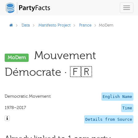
Toggl
navig
Data
Manifesto Project
France
MoDem
Mouvement
MoDem
Démocrate · 🇫🇷
Democratic Movement
English Name
1978–2017
Time
Details from Source