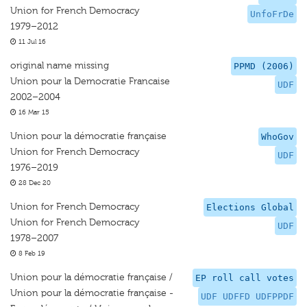
Union for French Democracy
UnfoFrDe
1979–2012
11 Jul 16
original name missing
PPMD (2006)
Union pour la Democratie Francaise
UDF
2002–2004
16 Mar 15
Union pour la démocratie française
WhoGov
Union for French Democracy
UDF
1976–2019
28 Dec 20
Union for French Democracy
Elections Global
Union for French Democracy
UDF
1978–2007
8 Feb 19
Union pour la démocratie française /
EP roll call votes
Union pour la démocratie française -
UDF UDFFD UDFPPDF