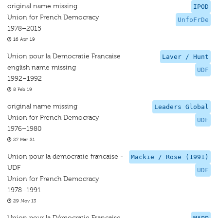
original name missing
IPOD
Union for French Democracy
UnfoFrDe
1978–2015
16 Apr 19
Union pour la Democratie Francaise
Laver / Hunt
english name missing
UDF
1992–1992
8 Feb 19
original name missing
Leaders Global
Union for French Democracy
UDF
1976–1980
27 Mar 21
Union pour la democratie francaise -
Mackie / Rose (1991)
UDF
UDF
Union for French Democracy
1978–1991
29 Nov 13
Union pour la Démocratie Française