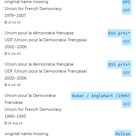
original name missing
DPI
Union for French Democracy
UDF
1979–2007
13 Jul 18
Union pour la démocratie française
ESS prtc*
UDF (Union pour la Démocratie Française)
UDF
2002–2006
9 Jun 20
Union pour la démocratie française
ESS prtv*
UDF (Union pour la Démocratie Française)
UDF
2002–2006
9 Jun 20
Union pour la Democratie
Huber / Inglehart (1995)
Francaise
UDF
Union for French Democracy
1990–1995
19 Aug 14
original name missing
PolCon