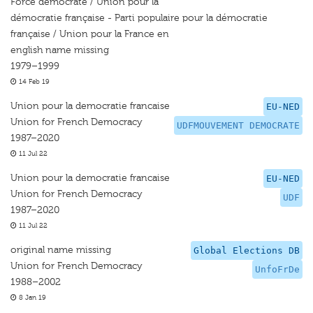
Force démocrate / Union pour la
démocratie française - Parti populaire pour la démocratie
française / Union pour la France en
english name missing
1979–1999
14 Feb 19
Union pour la democratie francaise
EU-NED
Union for French Democracy
UDFMOUVEMENT DEMOCRATE
1987–2020
11 Jul 22
Union pour la democratie francaise
EU-NED
Union for French Democracy
UDF
1987–2020
11 Jul 22
original name missing
Global Elections DB
Union for French Democracy
UnfoFrDe
1988–2002
8 Jan 19