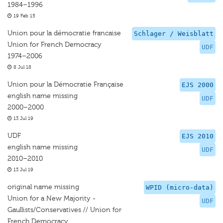
1984–1996
19 Feb 15
Union pour la démocratie francaise
Schlager / Weisblatt
Union for French Democracy
UDF
1974–2006
8 Jul 18
Union pour la Démocratie Française
EJS 2000
english name missing
UDF
2000–2000
13 Jul 19
UDF
EJS 2010
english name missing
UDF
2010–2010
13 Jul 19
original name missing
WPID (micro-data)
Union for a New Majority -
UDF
Gaullists/Conservatives // Union for
French Democracy