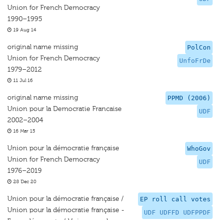
Union for French Democracy
1990–1995
19 Aug 14
original name missing
PolCon
Union for French Democracy
UnfoFrDe
1979–2012
11 Jul 16
original name missing
PPMD (2006)
Union pour la Democratie Francaise
UDF
2002–2004
16 Mar 15
Union pour la démocratie française
WhoGov
Union for French Democracy
UDF
1976–2019
28 Dec 20
Union pour la démocratie française /
EP roll call votes
Union pour la démocratie française -
UDF UDFFD UDFPPDF