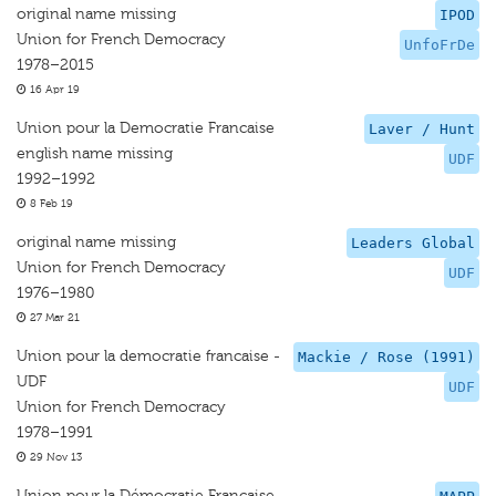
original name missing
IPOD
Union for French Democracy
UnfoFrDe
1978–2015
16 Apr 19
Union pour la Democratie Francaise
Laver / Hunt
english name missing
UDF
1992–1992
8 Feb 19
original name missing
Leaders Global
Union for French Democracy
UDF
1976–1980
27 Mar 21
Union pour la democratie francaise -
Mackie / Rose (1991)
UDF
UDF
Union for French Democracy
1978–1991
29 Nov 13
Union pour la Démocratie Française