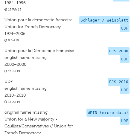
1984–1996
19 Feb 15
Union pour la démocratie francaise
Schlager / Weisblatt
Union for French Democracy
UDF
1974–2006
8 Jul 18
Union pour la Démocratie Française
EJS 2000
english name missing
UDF
2000–2000
13 Jul 19
UDF
EJS 2010
english name missing
UDF
2010–2010
13 Jul 19
original name missing
WPID (micro-data)
Union for a New Majority -
UDF
Gaullists/Conservatives // Union for
French Democracy