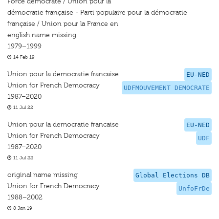
Force démocrate / Union pour la
démocratie française - Parti populaire pour la démocratie
française / Union pour la France en
english name missing
1979–1999
14 Feb 19
Union pour la democratie francaise
EU-NED
Union for French Democracy
UDFMOUVEMENT DEMOCRATE
1987–2020
11 Jul 22
Union pour la democratie francaise
EU-NED
Union for French Democracy
UDF
1987–2020
11 Jul 22
original name missing
Global Elections DB
Union for French Democracy
UnfoFrDe
1988–2002
8 Jan 19