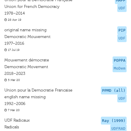
MAPP
Union for French Democracy
UDF
1978–2014
28 Apr 19
original name missing
PIP
Democratic Mouvement
UDF
1977–2016
17 Jul 19
Mouvement démocrate
POPPA
Democratic Movement
MoDem
2018–2023
5 Mar 20
Union pour la Democratie Francaise
PPMD (all)
english name missing
UDF
1992–2006
7 Mar 20
UDF Radicaux
Ray (1999)
Radicals
UDFRAD