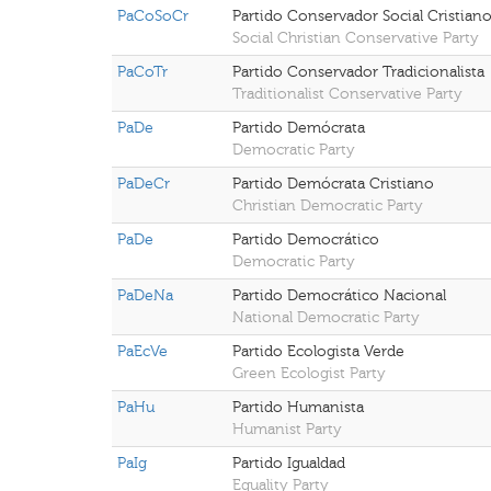
PaCoSoCr
Partido Conservador Social Cristian
Social Christian Conservative Party
PaCoTr
Partido Conservador Tradicionalista
Traditionalist Conservative Party
PaDe
Partido Demócrata
Democratic Party
PaDeCr
Partido Demócrata Cristiano
Christian Democratic Party
PaDe
Partido Democrático
Democratic Party
PaDeNa
Partido Democrático Nacional
National Democratic Party
PaEcVe
Partido Ecologista Verde
Green Ecologist Party
PaHu
Partido Humanista
Humanist Party
PaIg
Partido Igualdad
Equality Party