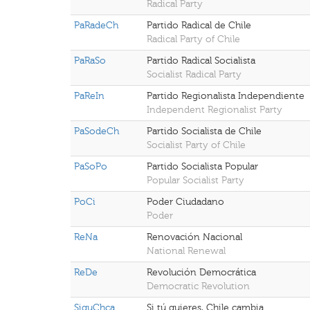
Radical Party
PaRadeCh
Partido Radical de Chile
Radical Party of Chile
PaRaSo
Partido Radical Socialista
Socialist Radical Party
PaReIn
Partido Regionalista Independiente
Independent Regionalist Party
PaSodeCh
Partido Socialista de Chile
Socialist Party of Chile
PaSoPo
Partido Socialista Popular
Popular Socialist Party
PoCi
Poder Ciudadano
Poder
ReNa
Renovación Nacional
National Renewal
ReDe
Revolución Democrática
Democratic Revolution
SiquChca
Si tú quieres, Chile cambia