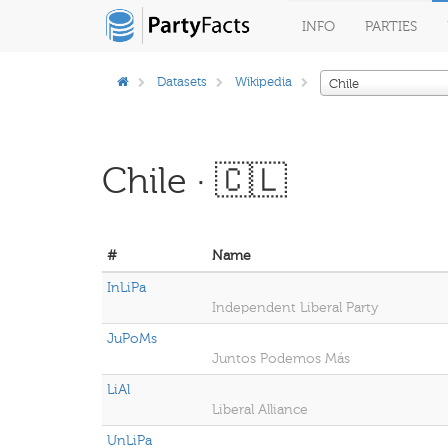
INFO
PARTIES
Datasets
Wikipedia
Chile
Chile · 🇨🇱
#
Name
InLiPa
Independent Liberal Party
JuPoMs
Juntos Podemos Más
LiAl
Liberal Alliance
UnLiPa