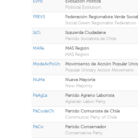
EvPo
Evolución Política
Political Evolution
FREVS
Federación Regionalista Verde Social
Social Green Regionalist Federation
IzCi
Izquierda Ciudadana
Partido Socialista de Chile
MARe
MAS Región
MAS Region
ModeAcPoUn
Movimiento de Acción Popular Unita
Popular Unitary Action Movement
NuMa
Nueva Mayoría
New Majority
PaAgLa
Partido Agrario Laborista
Agrarian Labor Party
PaCodeCh
Partido Comunista de Chile
Communist Party of Chile
PaCo
Partido Conservador
Conservative Party