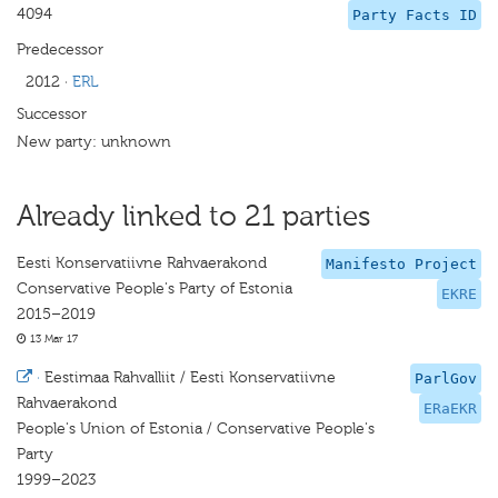
4094
Party Facts ID
Predecessor
2012
·
ERL
Successor
New party: unknown
Already linked to 21 parties
Eesti Konservatiivne Rahvaerakond
Manifesto Project
Conservative People's Party of Estonia
EKRE
2015–2019
13 Mar 17
·
Eestimaa Rahvalliit / Eesti Konservatiivne
ParlGov
Rahvaerakond
ERaEKR
People's Union of Estonia / Conservative People's
Party
1999–2023