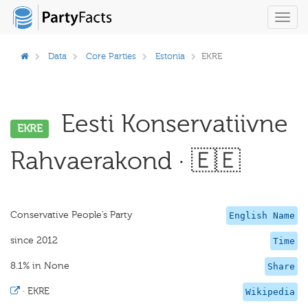
Toggl
navig
Data
Core Parties
Estonia
EKRE
Eesti Konservatiivne
EKRE
Rahvaerakond · 🇪🇪
Conservative People’s Party
English Name
since 2012
Time
8.1% in None
Share
·
EKRE
Wikipedia