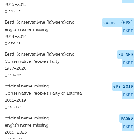
2015–2015
5 Jun 17
Eesti Konservatiivne Rahvaerakond
euandi (GPS)
english name missing
EKRE
2014–2014
8 Feb 19
Eesti Konservatiivne Rahvaerakond
EU-NED
Conservative People’s Party
EKRE
1987–2020
11 Jul 22
original name missing
GPS 2019
Conservative People's Party of Estonia
EKRE
2011–2019
16 Jul 20
original name missing
PAGED
english name missing
EKRE
2015–2023