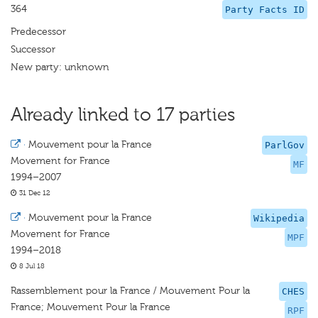
364
Party Facts ID
Predecessor
Successor
New party: unknown
Already linked to 17 parties
·
Mouvement pour la France
ParlGov
Movement for France
MF
1994–2007
31 Dec 12
·
Mouvement pour la France
Wikipedia
Movement for France
MPF
1994–2018
8 Jul 18
Rassemblement pour la France / Mouvement Pour la
CHES
France; Mouvement Pour la France
RPF