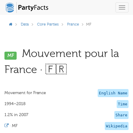
Toggl
navig
Data
Core Parties
France
MF
Mouvement pour la
MF
France · 🇫🇷
Movement for France
English Name
1994–2018
Time
1.2% in 2007
Share
·
MF
Wikipedia