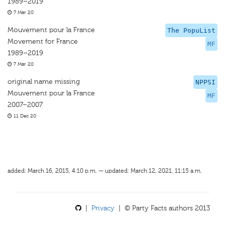
1989–2019
7 Mar 20
Mouvement pour la France
The PopuList
Movement for France
MF
1989–2019
7 Mar 20
original name missing
NPPSI
Mouvement pour la France
MF
2007–2007
11 Dec 20
added: March 16, 2015, 4:10 p.m. — updated: March 12, 2021, 11:15 a.m.
|
Privacy
| © Party Facts authors 2013