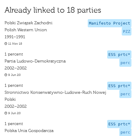
Already linked to 18 parties
Polski Związek Zachodni
Manifesto Project
Polish Western Union
PZZ
1991–1991
11 Nov 18
1 percent
ESS prtc*
Partia Ludowo-Demokratyczna
perc
2002–2002
9 Jun 20
1 percent
ESS prtc*
Stronnictwo Konserwatywno-Ludowe-Ruch Nowej
perc
Polski
2002–2002
9 Jun 20
1 percent
ESS prtc*
Polska Unia Gospodarcza
perc