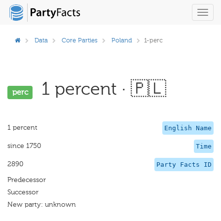
Toggl
navig
Data
Core Parties
Poland
1-perc
1 percent · 🇵🇱
perc
1 percent
English Name
since 1750
Time
2890
Party Facts ID
Predecessor
Successor
New party: unknown