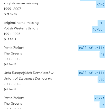
english name missing
KPNO
1999–2007
22 Jul 19
original name missing
PIP
Polish Western Union
PoWeUn
1991–1993
17 Jul 19
Partia Zieloni
Poll of Polls
The Greens
PZ
2008–2022
6 Jan 23
Unia Europejskich Demokratów
Poll of Polls
Union of European Democrats
UED
2008–2022
6 Jan 23
Partia Zieloni
POPPA
The Greens
PZ