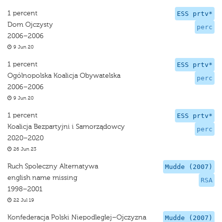
1 percent
ESS prtv*
Dom Ojczysty
perc
2006–2006
9 Jun 20
1 percent
ESS prtv*
Ogólnopolska Koalicja Obywatelska
perc
2006–2006
9 Jun 20
1 percent
ESS prtv*
Koalicja Bezpartyjni i Samorządowcy
perc
2020–2020
26 Jun 23
Ruch Spoleczny Alternatywa
Mudde (2007)
english name missing
RSA
1998–2001
22 Jul 19
Konfederacja Polski Niepodleglej–Ojczyzna
Mudde (2007)