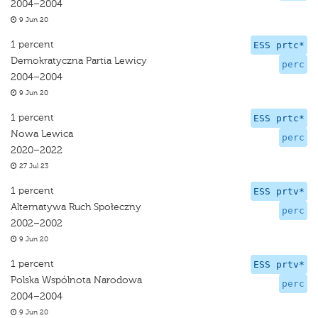
2004–2004
9 Jun 20
1 percent
ESS prtc*
Demokratyczna Partia Lewicy
perc
2004–2004
9 Jun 20
1 percent
ESS prtc*
Nowa Lewica
perc
2020–2022
27 Jul 23
1 percent
ESS prtv*
Alternatywa Ruch Społeczny
perc
2002–2002
9 Jun 20
1 percent
ESS prtv*
Polska Wspólnota Narodowa
perc
2004–2004
9 Jun 20