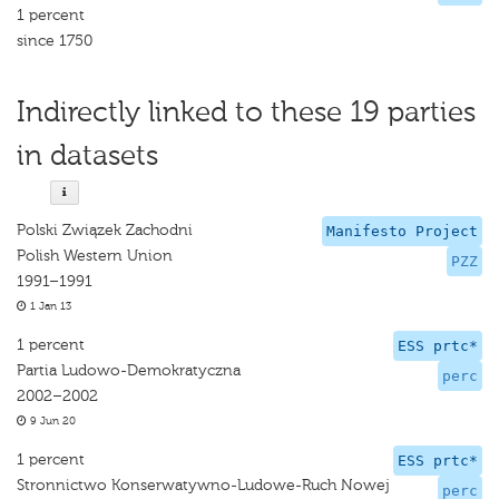
1 percent
since 1750
Indirectly linked to these 19 parties
in datasets
Polski Związek Zachodni
Manifesto Project
Polish Western Union
PZZ
1991–1991
1 Jan 13
1 percent
ESS prtc*
Partia Ludowo-Demokratyczna
perc
2002–2002
9 Jun 20
1 percent
ESS prtc*
Stronnictwo Konserwatywno-Ludowe-Ruch Nowej
perc