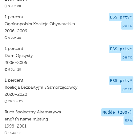
9 Jun 20
1 percent
ESS prtv*
Ogólnopolska Koalicja Obywatelska
perc
2006–2006
9 Jun 20
1 percent
ESS prtv*
Dom Ojczysty
perc
2006–2006
9 Jun 20
1 percent
ESS prtv*
Koalicja Bezpartyjni i Samorządowcy
perc
2020–2020
26 Jun 23
Ruch Spoleczny Alternatywa
Mudde (2007)
english name missing
RSA
1998–2001
13 Jul 19