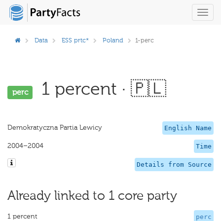
Toggl
navig
Data
ESS prtc*
Poland
1-perc
1 percent · 🇵🇱
perc
Demokratyczna Partia Lewicy
English Name
2004–2004
Time
Details from Source
Already linked to 1 core party
1 percent
perc