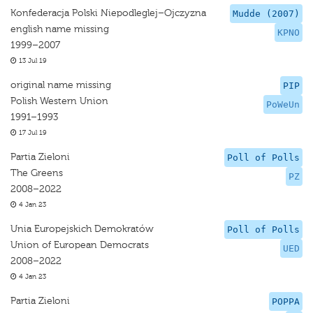
Konfederacja Polski Niepodleglej–Ojczyzna
Mudde (2007)
english name missing
KPNO
1999–2007
13 Jul 19
original name missing
PIP
Polish Western Union
PoWeUn
1991–1993
17 Jul 19
Partia Zieloni
Poll of Polls
The Greens
PZ
2008–2022
4 Jan 23
Unia Europejskich Demokratów
Poll of Polls
Union of European Democrats
UED
2008–2022
4 Jan 23
Partia Zieloni
POPPA