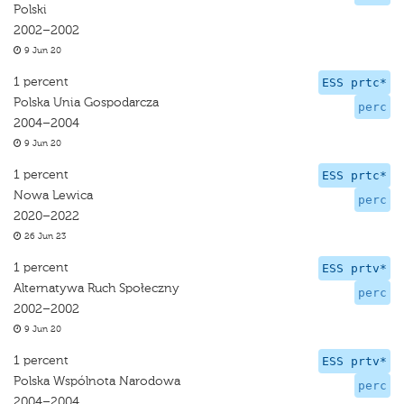
Polski
2002–2002
9 Jun 20
1 percent
ESS prtc*
Polska Unia Gospodarcza
perc
2004–2004
9 Jun 20
1 percent
ESS prtc*
Nowa Lewica
perc
2020–2022
26 Jun 23
1 percent
ESS prtv*
Alternatywa Ruch Społeczny
perc
2002–2002
9 Jun 20
1 percent
ESS prtv*
Polska Wspólnota Narodowa
perc
2004–2004