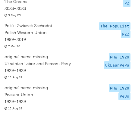
The Greens
PZ
2023–2023
5 May 25
Polski Zwiazek Zachodni
The PopuList
Polish Western Union
PZZ
1989–2019
7 Mar 20
original name missing
PHW 1929
Ukrainian Labor and Peasant Party
UkLaanPePa
1929–1929
15 Aug 19
original name missing
PHW 1929
Peasant Union
PeUn
1929–1929
15 Aug 19