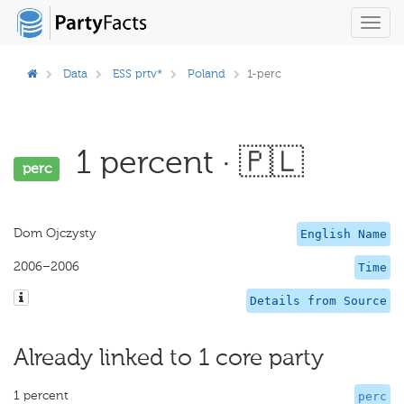
Toggl
navig
Data
ESS prtv*
Poland
1-perc
1 percent · 🇵🇱
perc
Dom Ojczysty
English Name
2006–2006
Time
Details from Source
Already linked to 1 core party
1 percent
perc