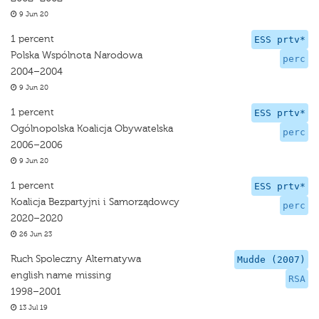
9 Jun 20
1 percent
ESS prtv*
Polska Wspólnota Narodowa
perc
2004–2004
9 Jun 20
1 percent
ESS prtv*
Ogólnopolska Koalicja Obywatelska
perc
2006–2006
9 Jun 20
1 percent
ESS prtv*
Koalicja Bezpartyjni i Samorządowcy
perc
2020–2020
26 Jun 23
Ruch Spoleczny Alternatywa
Mudde (2007)
english name missing
RSA
1998–2001
13 Jul 19