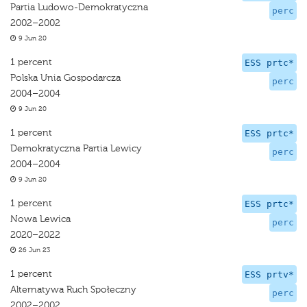
Partia Ludowo-Demokratyczna
perc
2002–2002
9 Jun 20
1 percent
ESS prtc*
Polska Unia Gospodarcza
perc
2004–2004
9 Jun 20
1 percent
ESS prtc*
Demokratyczna Partia Lewicy
perc
2004–2004
9 Jun 20
1 percent
ESS prtc*
Nowa Lewica
perc
2020–2022
26 Jun 23
1 percent
ESS prtv*
Alternatywa Ruch Społeczny
perc
2002–2002