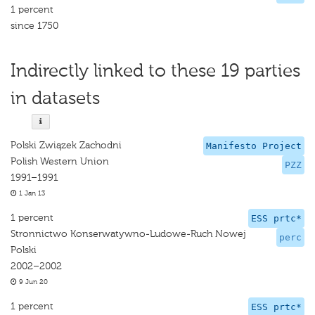
1 percent
since 1750
Indirectly linked to these 19 parties
in datasets
Polski Związek Zachodni
Manifesto Project
Polish Western Union
PZZ
1991–1991
1 Jan 13
1 percent
ESS prtc*
Stronnictwo Konserwatywno-Ludowe-Ruch Nowej
perc
Polski
2002–2002
9 Jun 20
1 percent
ESS prtc*