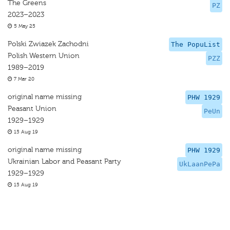
The Greens
PZ
2023–2023
5 May 25
Polski Zwiazek Zachodni
The PopuList
Polish Western Union
PZZ
1989–2019
7 Mar 20
original name missing
PHW 1929
Peasant Union
PeUn
1929–1929
15 Aug 19
original name missing
PHW 1929
Ukrainian Labor and Peasant Party
UkLaanPePa
1929–1929
15 Aug 19