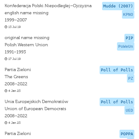
Konfederacja Polski Niepodleglej–Ojczyzna
Mudde (2007)
english name missing
KPNO
1999–2007
13 Jul 19
original name missing
PIP
Polish Western Union
PoWeUn
1991–1993
17 Jul 19
Partia Zieloni
Poll of Polls
The Greens
PZ
2008–2022
4 Jan 23
Unia Europejskich Demokratów
Poll of Polls
Union of European Democrats
UED
2008–2022
4 Jan 23
Partia Zieloni
POPPA