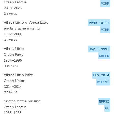
Green League
VIHR
2018–2023
5 Mar 20
Vihreä Liitto // Vihreä Liitto
PPMD (all)
english name missing
VIHR
1992–2006
7 Mar 20
Vihrea Liitto
Ray (1999)
Green Party
GREEN
1984–1996
19 Feb 15
Vihreä Liitto (Vihr)
EES 2014
Green Union
ViLiVi
2014–2014
8 Mar 16
original name missing
NPPSI
Green League
GL
1983–1983