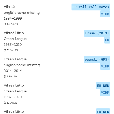
Vihreät
EP roll call votes
english name missing
VIHR
1994–1999
14 Feb 19
Vihreä Liitto
ERDDA (2013)
Green League
GR
1983–2010
31 Jan 13
Green League
euandi (GPS)
english name missing
VIHR
2014–2014
8 Feb 19
Vihrea Liitto
EU-NED
Green League
VIHR
1987–2020
11 Jul 22
Vihrea Liitto
EU-NED