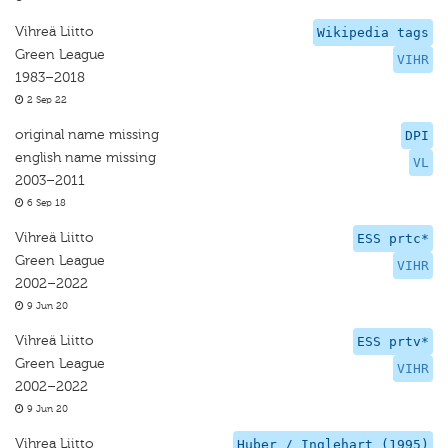
Vihreä Liitto
Wikipedia tags
Green League
VIHR
1983–2018
2 Sep 22
original name missing
DPI
english name missing
VL
2003–2011
6 Sep 18
Vihreä Liitto
ESS prtc*
Green League
VIHR
2002–2022
9 Jun 20
Vihreä Liitto
ESS prtv*
Green League
VIHR
2002–2022
9 Jun 20
Vihrea Liitto
Huber / Inglehart (1995)