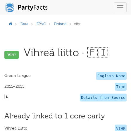
Toggl
navig
Data
EPAC
Finland
Vihr
Vihreä liitto · 🇫🇮
Vihr
Green League
English Name
2011–2015
Time
Details from Source
Already linked to 1 core party
Vihreä Liitto
VIHR