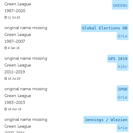
Green League
GREENS
1987–2020
11 Jul 22
original name missing
Global Elections DB
Green League
GrLe
1987–2007
8 Jan 19
original name missing
GPS 2019
Green League
Vihr
2011–2019
16 Jul 20
original name missing
IPOD
Green League
GrLe
1983–2015
16 Apr 19
original name missing
Jennings / Wlezien
Green League
GrLe