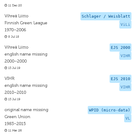
11 Dec 20
Vihreä Liitto
Schlager / Weisblatt
Finnish Green League
ViLi
1970–2006
8 Jul 18
Vihreä Liitto
EJS 2000
english name missing
VIHR
2000–2000
13 Jul 19
VIHR
EJS 2010
english name missing
VIHR
2010–2010
13 Jul 19
original name missing
WPID (micro-data)
Green Union
VL
1983–2015
11 Mar 26