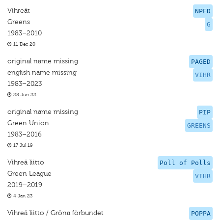
Vihreät
NPED
Greens
G
1983–2010
11 Dec 20
original name missing
PAGED
english name missing
VIHR
1983–2023
28 Jun 22
original name missing
PIP
Green Union
GREENS
1983–2016
17 Jul 19
Vihreä liitto
Poll of Polls
Green League
VIHR
2019–2019
4 Jan 23
Vihreä liitto / Gröna förbundet
POPPA