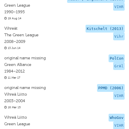
Green League
VIHR
1990–1995
19 Aug 14
Vihreät
Kitschelt (2013)
The Green League
Vihr
2008–2009
13 Jun 14
original name missing
PolCon
Green Alliance
GrAl
1984–2012
11 Mar 17
original name missing
PPMD (2006)
Vihreä Liitto
VIHR
2003–2004
16 Mar 15
Vihreä Liitto
WhoGov
Green League
VIHR