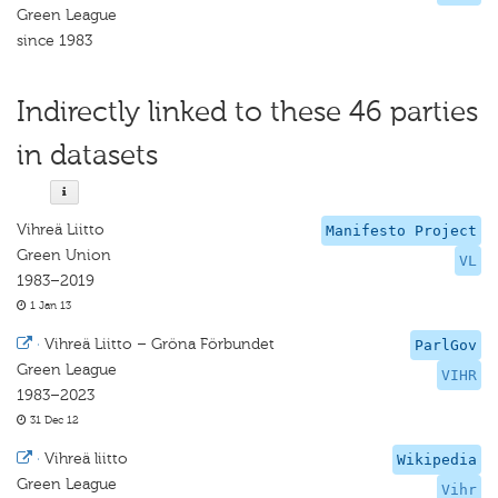
Green League
since 1983
Indirectly linked to these 46 parties
in datasets
Vihreä Liitto
Manifesto Project
Green Union
VL
1983–2019
1 Jan 13
·
Vihreä Liitto – Gröna Förbundet
ParlGov
Green League
VIHR
1983–2023
31 Dec 12
·
Vihreä liitto
Wikipedia
Green League
Vihr