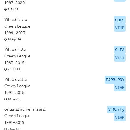
1987–2020
8 Jul 18
Vihreä Liitto
CHES
Green League
VIHR
1999–2023
10 Apr 14
Vihreä liitto
CLEA
Green League
Vili
1987–2015
20 Jul 15
Vihrea Liitto
EJPR PDY
Green League
VIHR
1991–2015
10 Sep 15
original name missing
V-Party
Green League
VIHR
1991–2019
7 Mar 20