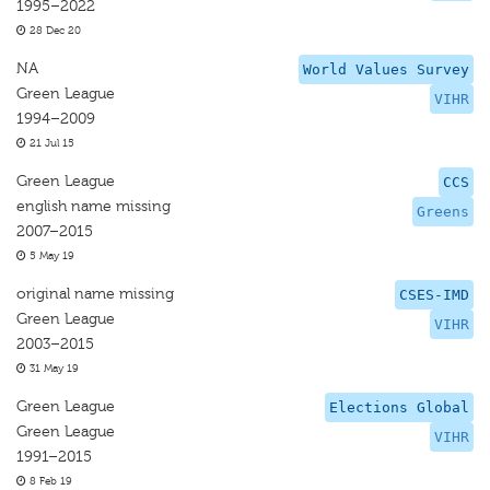
1995–2022
28 Dec 20
NA
World Values Survey
Green League
VIHR
1994–2009
21 Jul 15
Green League
CCS
english name missing
Greens
2007–2015
5 May 19
original name missing
CSES-IMD
Green League
VIHR
2003–2015
31 May 19
Green League
Elections Global
Green League
VIHR
1991–2015
8 Feb 19