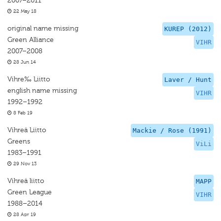
2007–2011
22 May 18
original name missing
KUREP (2012)
Green Alliance
VIHR
2007–2008
28 Jun 14
Vihre‰ Liitto
Laver / Hunt
english name missing
VIHR
1992–1992
8 Feb 19
Vihreä Liitto
Mackie / Rose (1991)
Greens
ViLi
1983–1991
29 Nov 13
Vihreä liitto
MAPP
Green League
VIHR
1988–2014
28 Apr 19