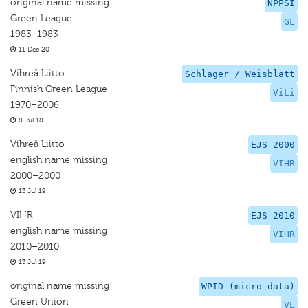
original name missing
NPPSI
Green League
GL
1983–1983
11 Dec 20
Vihreä Liitto
Schlager / Weisblatt
Finnish Green League
ViLi
1970–2006
8 Jul 18
Vihreä Liitto
EJS 2000
english name missing
VIHR
2000–2000
13 Jul 19
VIHR
EJS 2010
english name missing
VIHR
2010–2010
13 Jul 19
original name missing
WPID (micro-data)
Green Union
VL