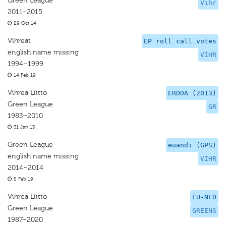
Green League
Vihr
2011–2015
29 Oct 14
Vihreät
EP roll call votes
english name missing
VIHR
1994–1999
14 Feb 19
Vihreä Liitto
ERDDA (2013)
Green League
GR
1983–2010
31 Jan 13
Green League
euandi (GPS)
english name missing
VIHR
2014–2014
8 Feb 19
Vihrea Liitto
EU-NED
Green League
GREENS
1987–2020