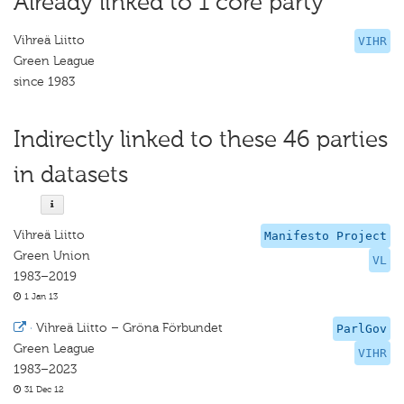
Already linked to 1 core party
Vihreä Liitto
VIHR
Green League
since 1983
Indirectly linked to these 46 parties
in datasets
Vihreä Liitto
Manifesto Project
Green Union
VL
1983–2019
1 Jan 13
·
Vihreä Liitto – Gröna Förbundet
ParlGov
Green League
VIHR
1983–2023
31 Dec 12