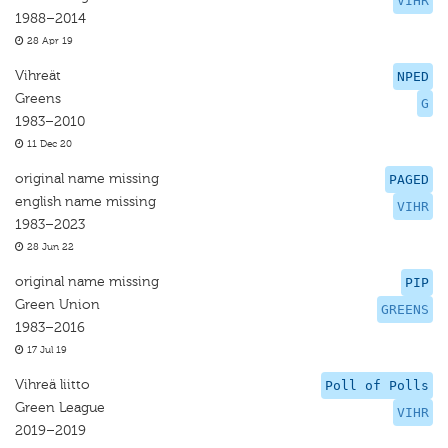
VIHR
1988–2014
28 Apr 19
Vihreät
NPED
Greens
G
1983–2010
11 Dec 20
original name missing
PAGED
english name missing
VIHR
1983–2023
28 Jun 22
original name missing
PIP
Green Union
GREENS
1983–2016
17 Jul 19
Vihreä liitto
Poll of Polls
Green League
VIHR
2019–2019