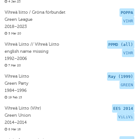
4 Jan 23
Vihreä liitto / Gröna förbundet
POPPA
Green League
VIHR
2018–2023
5 Mar 20
Vihreä Liitto // Vihreä Liitto
PPMD (all)
english name missing
VIHR
1992–2006
7 Mar 20
Vihrea Liitto
Ray (1999)
Green Party
GREEN
1984–1996
19 Feb 15
Vihreä Liitto (Vihr)
EES 2014
Green Union
ViLiVi
2014–2014
8 Mar 16