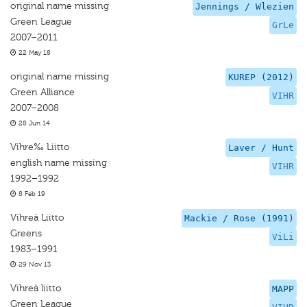
original name missing
Jennings / Wlezien
Green League
GrLe
2007–2011
22 May 18
original name missing
KUREP (2012)
Green Alliance
VIHR
2007–2008
28 Jun 14
Vihre‰ Liitto
Laver / Hunt
english name missing
VIHR
1992–1992
8 Feb 19
Vihreä Liitto
Mackie / Rose (1991)
Greens
ViLi
1983–1991
29 Nov 13
Vihreä liitto
MAPP
Green League