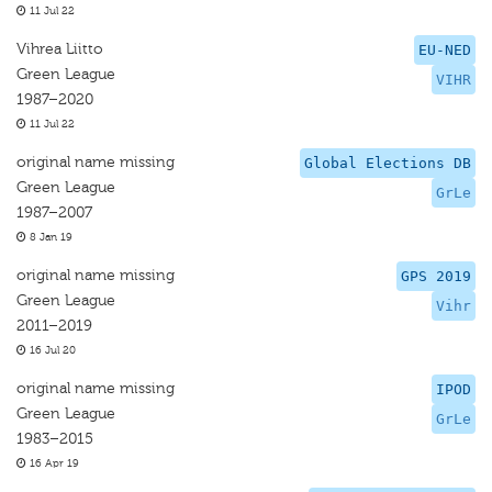
11 Jul 22
Vihrea Liitto
EU-NED
Green League
VIHR
1987–2020
11 Jul 22
original name missing
Global Elections DB
Green League
GrLe
1987–2007
8 Jan 19
original name missing
GPS 2019
Green League
Vihr
2011–2019
16 Jul 20
original name missing
IPOD
Green League
GrLe
1983–2015
16 Apr 19