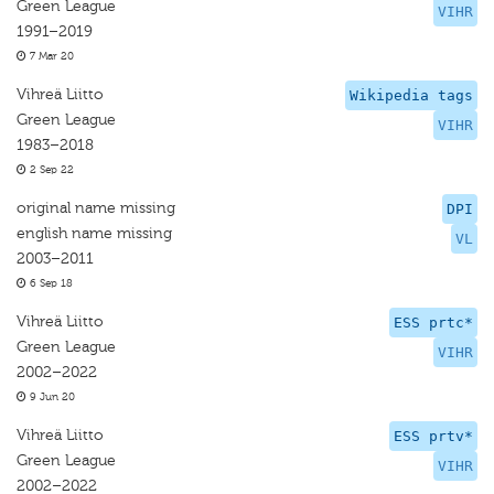
Green League
VIHR
1991–2019
7 Mar 20
Vihreä Liitto
Wikipedia tags
Green League
VIHR
1983–2018
2 Sep 22
original name missing
DPI
english name missing
VL
2003–2011
6 Sep 18
Vihreä Liitto
ESS prtc*
Green League
VIHR
2002–2022
9 Jun 20
Vihreä Liitto
ESS prtv*
Green League
VIHR
2002–2022