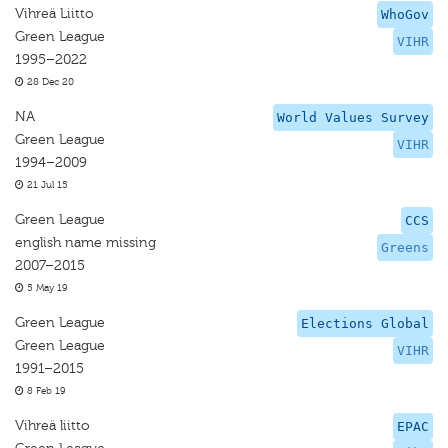
Vihreä Liitto
WhoGov
Green League
VIHR
1995–2022
28 Dec 20
NA
World Values Survey
Green League
VIHR
1994–2009
21 Jul 15
Green League
CCS
english name missing
Greens
2007–2015
5 May 19
Green League
Elections Global
Green League
VIHR
1991–2015
8 Feb 19
Vihreä liitto
EPAC