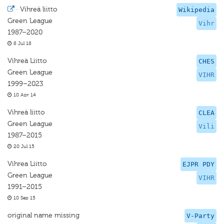
·
Vihreä liitto
Wikipedia
Green League
Vihr
1987–2020
8 Jul 18
Vihreä Liitto
CHES
Green League
VIHR
1999–2023
10 Apr 14
Vihreä liitto
CLEA
Green League
Vili
1987–2015
20 Jul 15
Vihrea Liitto
EJPR PDY
Green League
VIHR
1991–2015
10 Sep 15
original name missing
V-Party