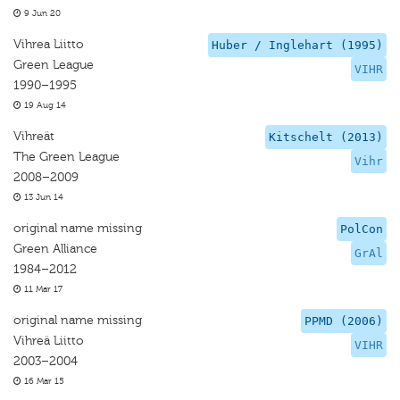
9 Jun 20
Vihrea Liitto
Huber / Inglehart (1995)
Green League
VIHR
1990–1995
19 Aug 14
Vihreät
Kitschelt (2013)
The Green League
Vihr
2008–2009
13 Jun 14
original name missing
PolCon
Green Alliance
GrAl
1984–2012
11 Mar 17
original name missing
PPMD (2006)
Vihreä Liitto
VIHR
2003–2004
16 Mar 15