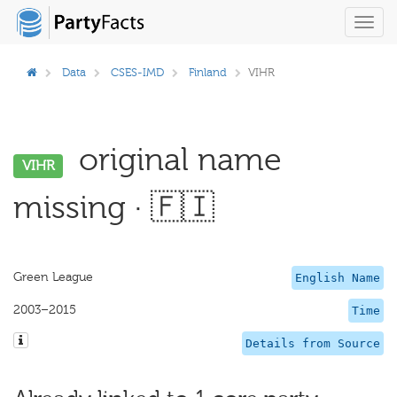
Toggl
navig
Data
CSES-IMD
Finland
VIHR
original name
VIHR
missing · 🇫🇮
Green League
English Name
2003–2015
Time
Details from Source