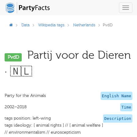
Toggl
navig
Data
Wikipedia tags
Netherlands
PvdD
Partij voor de Dieren
PvdD
· 🇳🇱
Party for the Animals
English Name
2002–2018
Time
tags position: left-wing
Description
tags ideology: [ animal rights ] // [ animal welfare ]
// environmentalism // euroscepticism