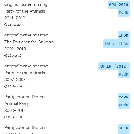
original name missing
GPS 2019
Party for the Animals
PvdD
2011–2019
16 Jul 20
original name missing
IPOD
The Party for the Animals
ThPafothAn
2002–2015
16 Apr 19
original name missing
KUREP (2012)
Party for the Animals
PvdD
2007–2008
28 Jun 14
Partij voor de Dieren
MAPP
Animal Party
PvdD
2002–2014
28 Apr 19
Partij voor de Dieren
NPED