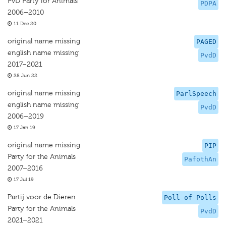
PvD Party for Animals
PDPA
2006–2010
11 Dec 20
original name missing
PAGED
english name missing
PvdD
2017–2021
28 Jun 22
original name missing
ParlSpeech
english name missing
PvdD
2006–2019
17 Jan 19
original name missing
PIP
Party for the Animals
PafothAn
2007–2016
17 Jul 19
Partij voor de Dieren
Poll of Polls
Party for the Animals
PvdD
2021–2021