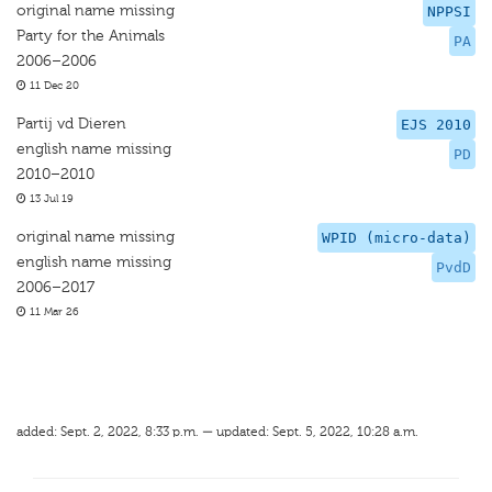
original name missing
NPPSI
Party for the Animals
PA
2006–2006
11 Dec 20
Partij vd Dieren
EJS 2010
english name missing
PD
2010–2010
13 Jul 19
original name missing
WPID (micro-data)
english name missing
PvdD
2006–2017
11 Mar 26
added: Sept. 2, 2022, 8:33 p.m. — updated: Sept. 5, 2022, 10:28 a.m.