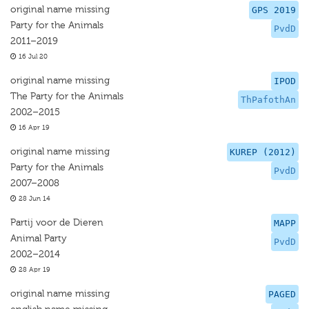
original name missing
GPS 2019
Party for the Animals
PvdD
2011–2019
16 Jul 20
original name missing
IPOD
The Party for the Animals
ThPafothAn
2002–2015
16 Apr 19
original name missing
KUREP (2012)
Party for the Animals
PvdD
2007–2008
28 Jun 14
Partij voor de Dieren
MAPP
Animal Party
PvdD
2002–2014
28 Apr 19
original name missing
PAGED