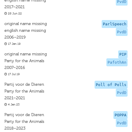
english name missing
PvdD
2017–2021
28 Jun 22
original name missing
ParlSpeech
english name missing
PvdD
2006–2019
17 Jan 19
original name missing
PIP
Party for the Animals
PafothAn
2007–2016
17 Jul 19
Partij voor de Dieren
Poll of Polls
Party for the Animals
PvdD
2021–2021
4 Jan 23
Partij voor de Dieren
POPPA
Party for the Animals
PvdD
2018–2023