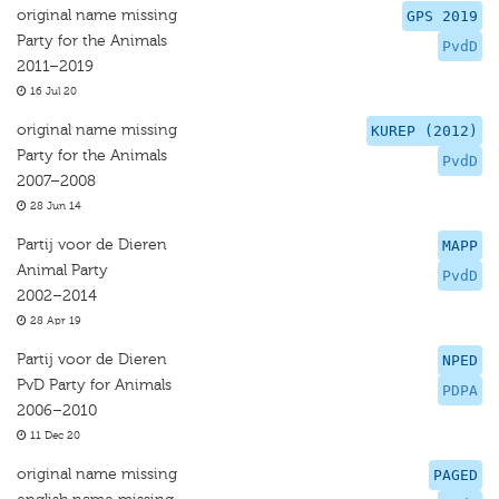
original name missing
GPS 2019
Party for the Animals
PvdD
2011–2019
16 Jul 20
original name missing
KUREP (2012)
Party for the Animals
PvdD
2007–2008
28 Jun 14
Partij voor de Dieren
MAPP
Animal Party
PvdD
2002–2014
28 Apr 19
Partij voor de Dieren
NPED
PvD Party for Animals
PDPA
2006–2010
11 Dec 20
original name missing
PAGED