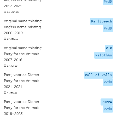
english name missing
PvdD
2017–2021
28 Jun 22
original name missing
ParlSpeech
english name missing
PvdD
2006–2019
17 Jan 19
original name missing
PIP
Party for the Animals
PafothAn
2007–2016
17 Jul 19
Partij voor de Dieren
Poll of Polls
Party for the Animals
PvdD
2021–2021
4 Jan 23
Partij voor de Dieren
POPPA
Party for the Animals
PvdD
2018–2023