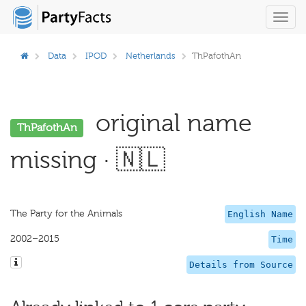
Toggl
navig
Data
IPOD
Netherlands
ThPafothAn
original name
ThPafothAn
missing · 🇳🇱
The Party for the Animals
English Name
2002–2015
Time
Details from Source