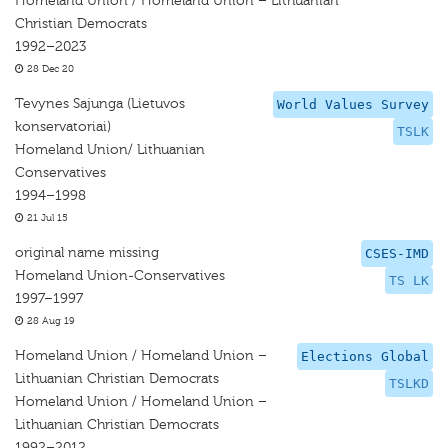
Homeland Union / Homeland Union – Lithuanian
Christian Democrats
1992–2023
28 Dec 20
Tevynes Sajunga (Lietuvos
World Values Survey
konservatoriai)
TSLK
Homeland Union/ Lithuanian
Conservatives
1994–1998
21 Jul 15
original name missing
CSES-IMD
Homeland Union-Conservatives
TS LK
1997–1997
28 Aug 19
Homeland Union / Homeland Union –
Elections Global
Lithuanian Christian Democrats
TSLKD
Homeland Union / Homeland Union –
Lithuanian Christian Democrats
1992–2012