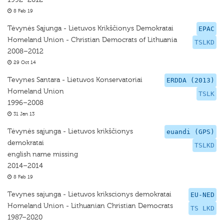
8 Feb 19
Tėvynės Sąjunga - Lietuvos Krikščionys Demokratai
EPAC
Homeland Union - Christian Democrats of Lithuania
TSLKD
2008–2012
29 Oct 14
Tevynes Santara - Lietuvos Konservatoriai
ERDDA (2013)
Homeland Union
TSLK
1996–2008
31 Jan 13
Tėvynės sąjunga - Lietuvos krikščionys
euandi (GPS)
demokratai
TSLKD
english name missing
2014–2014
8 Feb 19
Tevynes sajunga - Lietuvos krikscionys demokratai
EU-NED
Homeland Union - Lithuanian Christian Democrats
TS LKD
1987–2020