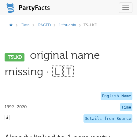
Toggl
navig
Data
PAGED
Lithuania
TS-LKD
original name
TSLKD
missing · 🇱🇹
English Name
1992–2020
Time
Details from Source