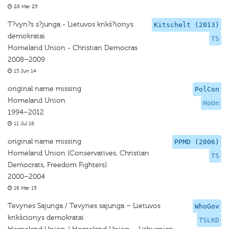
28 Mar 25
T?vyn?s s?junga - Lietuvos krikš?ionys
Kitschelt (2013)
demokratai
TS
Homeland Union - Christian Democras
2008–2009
13 Jun 14
original name missing
PolCon
Homeland Union
HoUn
1994–2012
11 Jul 16
original name missing
PPMD (2006)
Homeland Union (Conservatives, Christian
TS
Democrats, Freedom Fighters)
2000–2004
16 Mar 15
Tevynes Sajunga / Tevynes sajunga – Lietuvos
WhoGov
krikšcionys demokratai
TSLKD