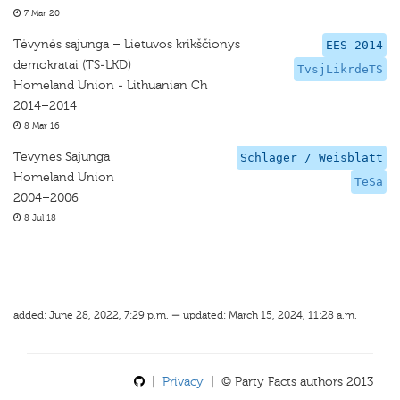
7 Mar 20
Tėvynės sąjunga – Lietuvos krikščionys
EES 2014
demokratai (TS-LKD)
TvsjLikrdeTS
Homeland Union - Lithuanian Ch
2014–2014
8 Mar 16
Tevynes Sajunga
Schlager / Weisblatt
Homeland Union
TeSa
2004–2006
8 Jul 18
added: June 28, 2022, 7:29 p.m. — updated: March 15, 2024, 11:28 a.m.
|
Privacy
| © Party Facts authors 2013