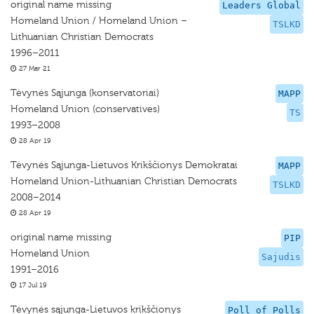
original name missing
Leaders Global
Homeland Union / Homeland Union –
TSLKD
Lithuanian Christian Democrats
1996–2011
27 Mar 21
Tėvynės Sąjunga (konservatoriai)
MAPP
Homeland Union (conservatives)
TS
1993–2008
28 Apr 19
Tėvynės Sąjunga-Lietuvos Krikščionys Demokratai
MAPP
Homeland Union-Lithuanian Christian Democrats
TSLKD
2008–2014
28 Apr 19
original name missing
PIP
Homeland Union
Sajudis
1991–2016
17 Jul 19
Tėvynės sąjunga-Lietuvos krikščionys
Poll of Polls