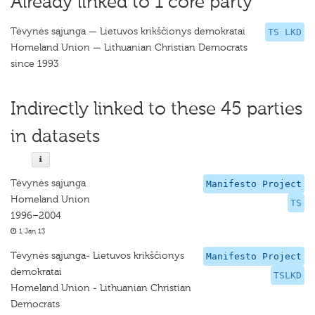
Already linked to 1 core party
Tėvynės sąjunga — Lietuvos krikščionys demokratai
TS LKD
Homeland Union — Lithuanian Christian Democrats
since 1993
Indirectly linked to these 45 parties
in datasets
Tėvynės sąjunga
Manifesto Project
Homeland Union
TS
1996–2004
1 Jan 13
Tėvynės sąjunga- Lietuvos krikščionys
Manifesto Project
demokratai
TSLKD
Homeland Union - Lithuanian Christian
Democrats