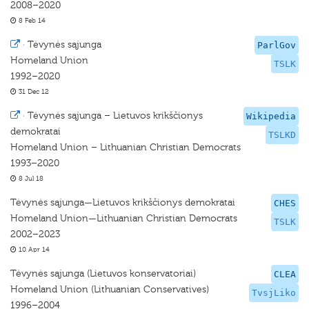
2008–2020
8 Feb 14
·
Tėvynės sąjunga
ParlGov
Homeland Union
TSLK
1992–2020
31 Dec 12
·
Tėvynės sąjunga – Lietuvos krikščionys
Wikipedia
demokratai
TSLKD
Homeland Union – Lithuanian Christian Democrats
1993–2020
8 Jul 18
Tėvynės sąjunga—Lietuvos krikščionys demokratai
CHES
Homeland Union—Lithuanian Christian Democrats
TSLK
2002–2023
10 Apr 14
Tėvynės sąjunga (Lietuvos konservatoriai)
CLEA
Homeland Union (Lithuanian Conservatives)
TvsjLiko
1996–2004