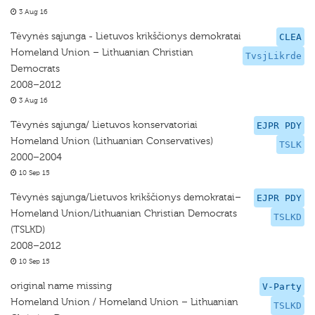
3 Aug 16
Tėvynės sąjunga - Lietuvos krikščionys demokratai
CLEA
Homeland Union – Lithuanian Christian
TvsjLikrde
Democrats
2008–2012
3 Aug 16
Tėvynės sąjunga/ Lietuvos konservatoriai
EJPR PDY
Homeland Union (Lithuanian Conservatives)
TSLK
2000–2004
10 Sep 15
Tėvynės sąjunga/Lietuvos krikščionys demokratai–
EJPR PDY
Homeland Union/Lithuanian Christian Democrats
TSLKD
(TSLKD)
2008–2012
10 Sep 15
original name missing
V-Party
Homeland Union / Homeland Union – Lithuanian
TSLKD