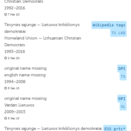
Christian Democrats
1992–2016
7 Mar 20
Tėvynės sąjunga — Lietuvos krikščionys
Wikipedia tags
demokratai
TS LKD
Homeland Union — Lithuanian Christian
Democrats
1993–2018
2 Sep 22
original name missing
DPI
english name missing
TS
1994–2008
6 Sep 18
original name missing
DPI
Vardan Lietuvos
VL
2009–2015
6 Sep 18
Tėvynės sąjunga — Lietuvos krikščionys demokratai
ESS prtc*