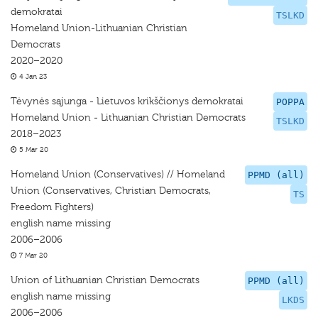
demokratai
TSLKD
Homeland Union-Lithuanian Christian
Democrats
2020–2020
4 Jan 23
Tėvynės sąjunga - Lietuvos krikščionys demokratai
POPPA
Homeland Union - Lithuanian Christian Democrats
TSLKD
2018–2023
5 Mar 20
Homeland Union (Conservatives) // Homeland
PPMD (all)
Union (Conservatives, Christian Democrats,
TS
Freedom Fighters)
english name missing
2006–2006
7 Mar 20
Union of Lithuanian Christian Democrats
PPMD (all)
english name missing
LKDS
2006–2006