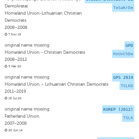
Demokratai
TeSaKrDe
Homeland Union-Lithuanian Christian
Democrats
2008–2008
7 Nov 18
original name missing
GPD
Homeland Union - Christian Democrats
HoUnChDe
2008–2012
5 Mar 20
original name missing
GPS 2019
Homeland Union – Lithuanian Christian Democrats
TSLKD
2011–2019
16 Jul 20
original name missing
KUREP (2012)
Fatherland Union
TSLK
2007–2008
28 Jun 14