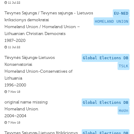
11 Jul 22
Tevynes Sajunga / Tevynes sajunga - Lietuvos
EU-NED
krikscionys demokratai
HOMELAND UNION
Homeland Union / Homeland Union –
Lithuanian Christian Democrats
1987–2020
11 Jul 22
Tëvynës Sàjunga-Lietuvos
Global Elections DB
Konservatoriai
TSLK
Homeland Union-Conservatives of
Lithuania
1996–2000
7 Nov 18
original name missing
Global Elections DB
Homeland Union
HoUn
2004–2004
7 Nov 18
Tevynes Sajunga-Lietuvos Krikšcionys
Global Elections DB