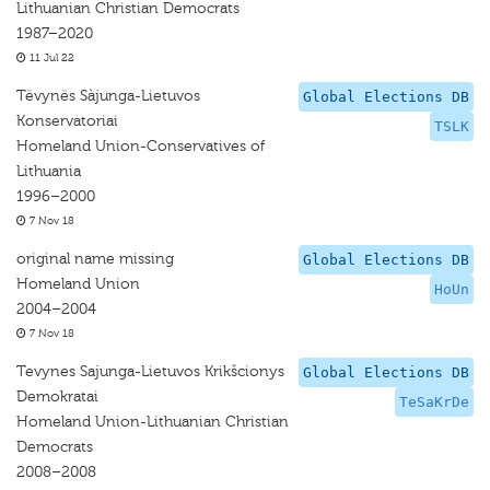
Lithuanian Christian Democrats
1987–2020
11 Jul 22
Tëvynës Sàjunga-Lietuvos
Global Elections DB
Konservatoriai
TSLK
Homeland Union-Conservatives of
Lithuania
1996–2000
7 Nov 18
original name missing
Global Elections DB
Homeland Union
HoUn
2004–2004
7 Nov 18
Tevynes Sajunga-Lietuvos Krikšcionys
Global Elections DB
Demokratai
TeSaKrDe
Homeland Union-Lithuanian Christian
Democrats
2008–2008