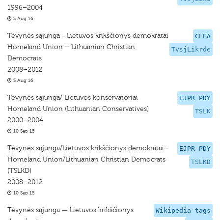
1996–2004
3 Aug 16
Tėvynės sąjunga - Lietuvos krikščionys demokratai
CLEA
Homeland Union – Lithuanian Christian
TvsjLikrde
Democrats
2008–2012
3 Aug 16
Tėvynės sąjunga/ Lietuvos konservatoriai
EJPR PDY
Homeland Union (Lithuanian Conservatives)
TSLK
2000–2004
10 Sep 15
Tėvynės sąjunga/Lietuvos krikščionys demokratai–
EJPR PDY
Homeland Union/Lithuanian Christian Democrats
TSLKD
(TSLKD)
2008–2012
10 Sep 15
Tėvynės sąjunga — Lietuvos krikščionys
Wikipedia tags