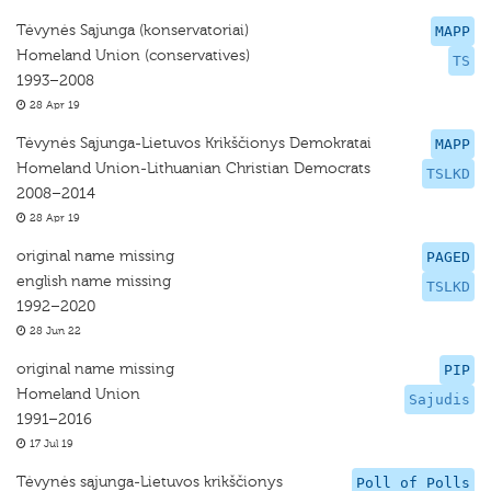
Tėvynės Sąjunga (konservatoriai)
MAPP
Homeland Union (conservatives)
TS
1993–2008
28 Apr 19
Tėvynės Sąjunga-Lietuvos Krikščionys Demokratai
MAPP
Homeland Union-Lithuanian Christian Democrats
TSLKD
2008–2014
28 Apr 19
original name missing
PAGED
english name missing
TSLKD
1992–2020
28 Jun 22
original name missing
PIP
Homeland Union
Sajudis
1991–2016
17 Jul 19
Tėvynės sąjunga-Lietuvos krikščionys
Poll of Polls