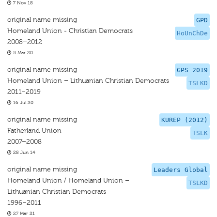
7 Nov 18
original name missing
GPD
Homeland Union - Christian Democrats
HoUnChDe
2008–2012
5 Mar 20
original name missing
GPS 2019
Homeland Union – Lithuanian Christian Democrats
TSLKD
2011–2019
16 Jul 20
original name missing
KUREP (2012)
Fatherland Union
TSLK
2007–2008
28 Jun 14
original name missing
Leaders Global
Homeland Union / Homeland Union –
TSLKD
Lithuanian Christian Democrats
1996–2011
27 Mar 21