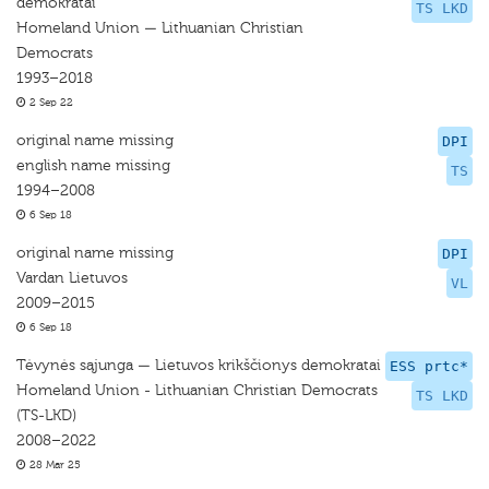
demokratai
TS LKD
Homeland Union — Lithuanian Christian
Democrats
1993–2018
2 Sep 22
original name missing
DPI
english name missing
TS
1994–2008
6 Sep 18
original name missing
DPI
Vardan Lietuvos
VL
2009–2015
6 Sep 18
Tėvynės sąjunga — Lietuvos krikščionys demokratai
ESS prtc*
Homeland Union - Lithuanian Christian Democrats
TS LKD
(TS-LKD)
2008–2022
28 Mar 25