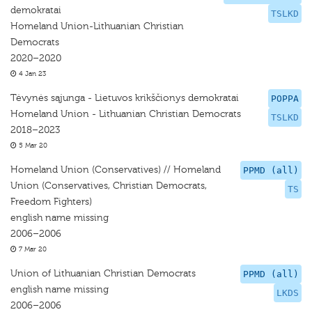
demokratai
TSLKD
Homeland Union-Lithuanian Christian
Democrats
2020–2020
4 Jan 23
Tėvynės sąjunga - Lietuvos krikščionys demokratai
POPPA
Homeland Union - Lithuanian Christian Democrats
TSLKD
2018–2023
5 Mar 20
Homeland Union (Conservatives) // Homeland
PPMD (all)
Union (Conservatives, Christian Democrats,
TS
Freedom Fighters)
english name missing
2006–2006
7 Mar 20
Union of Lithuanian Christian Democrats
PPMD (all)
english name missing
LKDS
2006–2006