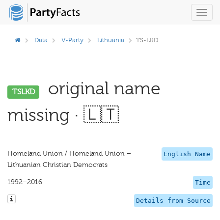
Toggl
navig
Data
V-Party
Lithuania
TS-LKD
original name
TSLKD
missing · 🇱🇹
Homeland Union / Homeland Union –
English Name
Lithuanian Christian Democrats
1992–2016
Time
Details from Source