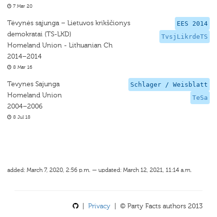
7 Mar 20
Tėvynės sąjunga – Lietuvos krikščionys
EES 2014
demokratai (TS-LKD)
TvsjLikrdeTS
Homeland Union - Lithuanian Ch
2014–2014
8 Mar 16
Tevynes Sajunga
Schlager / Weisblatt
Homeland Union
TeSa
2004–2006
8 Jul 18
added: March 7, 2020, 2:56 p.m. — updated: March 12, 2021, 11:14 a.m.
|
Privacy
| © Party Facts authors 2013