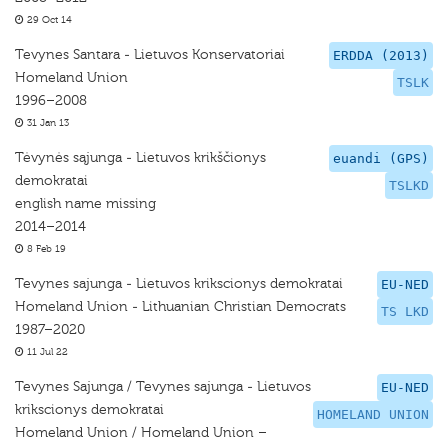
29 Oct 14
Tevynes Santara - Lietuvos Konservatoriai
ERDDA (2013)
Homeland Union
TSLK
1996–2008
31 Jan 13
Tėvynės sąjunga - Lietuvos krikščionys
euandi (GPS)
demokratai
TSLKD
english name missing
2014–2014
8 Feb 19
Tevynes sajunga - Lietuvos krikscionys demokratai
EU-NED
Homeland Union - Lithuanian Christian Democrats
TS LKD
1987–2020
11 Jul 22
Tevynes Sajunga / Tevynes sajunga - Lietuvos
EU-NED
krikscionys demokratai
HOMELAND UNION
Homeland Union / Homeland Union –