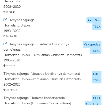
Democrats
2008–2020
8 Feb 14
·
Tėvynės sąjunga
ParlGov
Homeland Union
TSLK
1992–2020
31 Dec 12
·
Tėvynės sąjunga – Lietuvos krikščionys
Wikipedia
demokratai
TSLKD
Homeland Union – Lithuanian Christian Democrats
1993–2020
8 Jul 18
Tėvynės sąjunga—Lietuvos krikščionys demokratai
CHES
Homeland Union—Lithuanian Christian Democrats
TSLK
2002–2023
10 Apr 14
Tėvynės sąjunga (Lietuvos konservatoriai)
CLEA
Homeland Union (Lithuanian Conservatives)
TvsjLiko