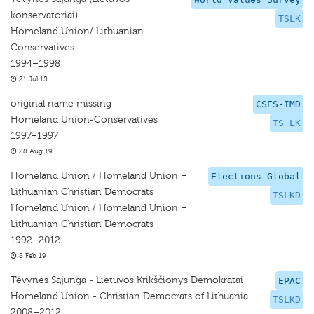
konservatoriai)
TSLK
Homeland Union/ Lithuanian
Conservatives
1994–1998
21 Jul 15
original name missing
CSES-IMD
Homeland Union-Conservatives
TS LK
1997–1997
28 Aug 19
Homeland Union / Homeland Union –
Elections Global
Lithuanian Christian Democrats
TSLKD
Homeland Union / Homeland Union –
Lithuanian Christian Democrats
1992–2012
8 Feb 19
Tėvynės Sąjunga - Lietuvos Krikščionys Demokratai
EPAC
Homeland Union - Christian Democrats of Lithuania
TSLKD
2008–2012