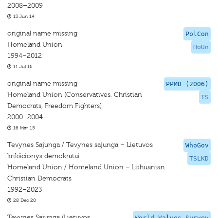
2008–2009
13 Jun 14
original name missing
PolCon
Homeland Union
HoUn
1994–2012
11 Jul 16
original name missing
PPMD (2006)
Homeland Union (Conservatives, Christian
TS
Democrats, Freedom Fighters)
2000–2004
16 Mar 15
Tevynes Sajunga / Tevynes sajunga – Lietuvos
WhoGov
krikšcionys demokratai
TSLKD
Homeland Union / Homeland Union – Lithuanian
Christian Democrats
1992–2023
28 Dec 20
Tevynes Sajunga (Lietuvos
World Values Survey