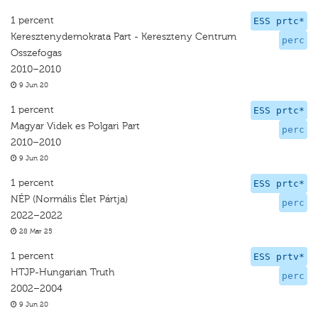
1 percent
ESS prtc*
Keresztenydemokrata Part - Kereszteny Centrum
perc
Osszefogas
2010–2010
9 Jun 20
1 percent
ESS prtc*
Magyar Videk es Polgari Part
perc
2010–2010
9 Jun 20
1 percent
ESS prtc*
NÉP (Normális Élet Pártja)
perc
2022–2022
28 Mar 25
1 percent
ESS prtv*
HTJP-Hungarian Truth
perc
2002–2004
9 Jun 20