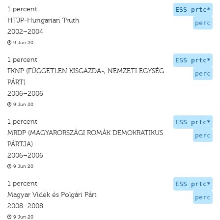
1 percent
ESS prtc*
HTJP-Hungarian Truth
perc
2002–2004
9 Jun 20
1 percent
ESS prtc*
FKNP (FÜGGETLEN KISGAZDA-, NEMZETI EGYSÉG
perc
PÁRT)
2006–2006
9 Jun 20
1 percent
ESS prtc*
MRDP (MAGYARORSZÁGI ROMÁK DEMOKRATIKUS
perc
PÁRTJA)
2006–2006
9 Jun 20
1 percent
ESS prtc*
Magyar Vidék és Polgári Párt
perc
2008–2008
9 Jun 20