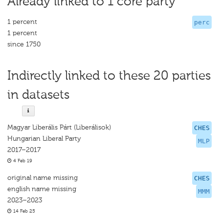
Already linked to 1 core party
1 percent
perc
1 percent
since 1750
Indirectly linked to these 20 parties
in datasets
Magyar Liberális Párt (Liberálisok)
CHES
Hungarian Liberal Party
MLP
2017–2017
4 Feb 19
original name missing
CHES
english name missing
MMM
2023–2023
14 Feb 25