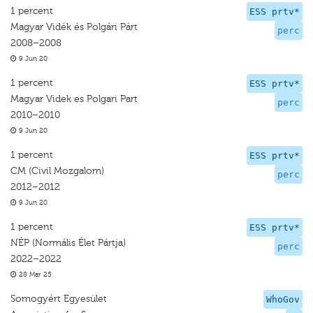
1 percent
ESS prtv*
Magyar Vidék és Polgári Párt
perc
2008–2008
9 Jun 20
1 percent
ESS prtv*
Magyar Videk es Polgari Part
perc
2010–2010
9 Jun 20
1 percent
ESS prtv*
CM (Civil Mozgalom)
perc
2012–2012
9 Jun 20
1 percent
ESS prtv*
NÉP (Normális Élet Pártja)
perc
2022–2022
28 Mar 25
Somogyért Egyesület
WhoGov