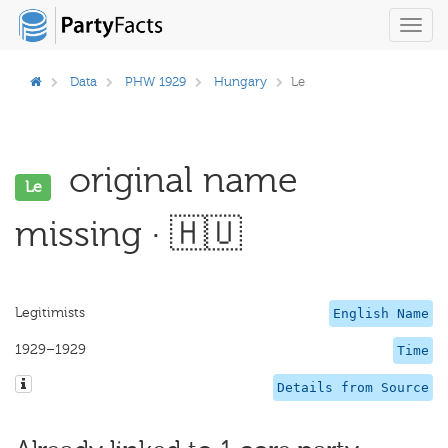
Toggl
navig
Data
PHW 1929
Hungary
Le
original name
Le
missing · 🇭🇺
Legitimists
English Name
1929–1929
Time
Details from Source