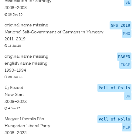
Association for Somogy
SE
2008–2008
28 Dec 20
original name missing
GPS 2019
National Self-Government of Germans in Hungary
MNO
2011–2019
16 Jul 20
original name missing
PAGED
english name missing
EKGP
1990–1994
28 Jun 22
Új Kezdet
Poll of Polls
New Start
UK
2008–2022
4 Jan 23
Magyar Liberális Párt
Poll of Polls
Hungarian Liberal Party
MLP
2008–2022