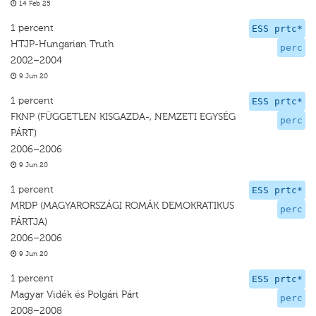
14 Feb 25
1 percent
ESS prtc*
HTJP-Hungarian Truth
perc
2002–2004
9 Jun 20
1 percent
ESS prtc*
FKNP (FÜGGETLEN KISGAZDA-, NEMZETI EGYSÉG
perc
PÁRT)
2006–2006
9 Jun 20
1 percent
ESS prtc*
MRDP (MAGYARORSZÁGI ROMÁK DEMOKRATIKUS
perc
PÁRTJA)
2006–2006
9 Jun 20
1 percent
ESS prtc*
Magyar Vidék és Polgári Párt
perc
2008–2008