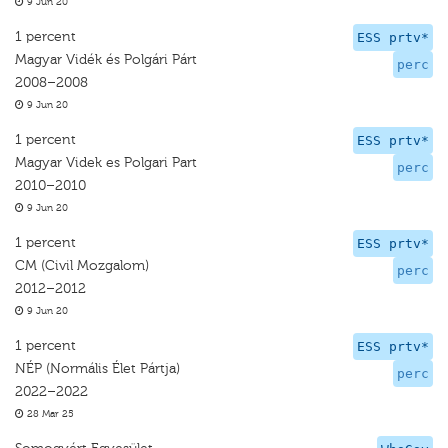
9 Jun 20
1 percent
ESS prtv*
Magyar Vidék és Polgári Párt
perc
2008–2008
9 Jun 20
1 percent
ESS prtv*
Magyar Videk es Polgari Part
perc
2010–2010
9 Jun 20
1 percent
ESS prtv*
CM (Civil Mozgalom)
perc
2012–2012
9 Jun 20
1 percent
ESS prtv*
NÉP (Normális Élet Pártja)
perc
2022–2022
28 Mar 25