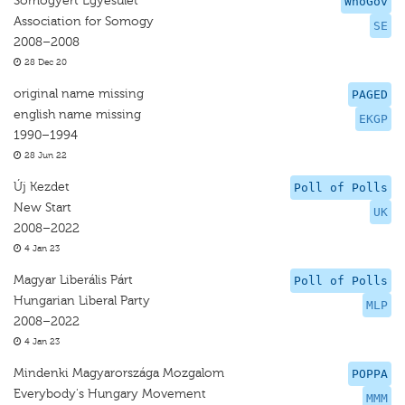
Somogyért Egyesület
WhoGov
Association for Somogy
SE
2008–2008
28 Dec 20
original name missing
PAGED
english name missing
EKGP
1990–1994
28 Jun 22
Új Kezdet
Poll of Polls
New Start
UK
2008–2022
4 Jan 23
Magyar Liberális Párt
Poll of Polls
Hungarian Liberal Party
MLP
2008–2022
4 Jan 23
Mindenki Magyarországa Mozgalom
POPPA
Everybody's Hungary Movement
MMM