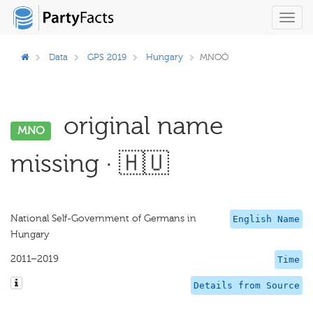
Toggl
navig
Data
GPS 2019
Hungary
MNOÖ
original name
MNO
missing · 🇭🇺
National Self-Government of Germans in
English Name
Hungary
2011–2019
Time
Details from Source