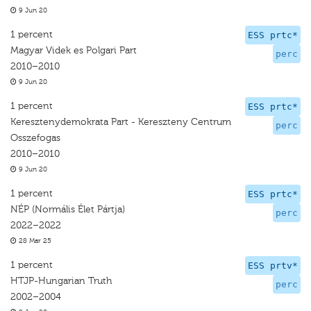
9 Jun 20
1 percent
ESS prtc*
Magyar Videk es Polgari Part
perc
2010–2010
9 Jun 20
1 percent
ESS prtc*
Keresztenydemokrata Part - Kereszteny Centrum
perc
Osszefogas
2010–2010
9 Jun 20
1 percent
ESS prtc*
NÉP (Normális Élet Pártja)
perc
2022–2022
28 Mar 25
1 percent
ESS prtv*
HTJP-Hungarian Truth
perc
2002–2004