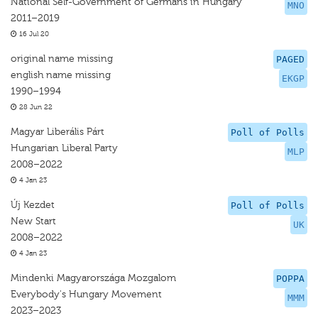
National Self-Government of Germans in Hungary
MNO
2011–2019
16 Jul 20
original name missing
PAGED
english name missing
EKGP
1990–1994
28 Jun 22
Magyar Liberális Párt
Poll of Polls
Hungarian Liberal Party
MLP
2008–2022
4 Jan 23
Új Kezdet
Poll of Polls
New Start
UK
2008–2022
4 Jan 23
Mindenki Magyarországa Mozgalom
POPPA
Everybody's Hungary Movement
MMM
2023–2023