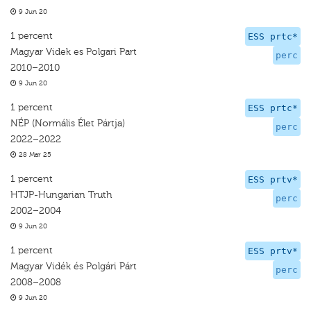
9 Jun 20
1 percent
ESS prtc*
Magyar Videk es Polgari Part
perc
2010–2010
9 Jun 20
1 percent
ESS prtc*
NÉP (Normális Élet Pártja)
perc
2022–2022
28 Mar 25
1 percent
ESS prtv*
HTJP-Hungarian Truth
perc
2002–2004
9 Jun 20
1 percent
ESS prtv*
Magyar Vidék és Polgári Párt
perc
2008–2008
9 Jun 20