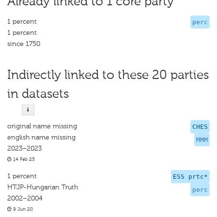
Already linked to 1 core party
1 percent
perc
1 percent
since 1750
Indirectly linked to these 20 parties
in datasets
original name missing
CHES
english name missing
MMM
2023–2023
14 Feb 25
1 percent
ESS prtc*
HTJP-Hungarian Truth
perc
2002–2004
9 Jun 20