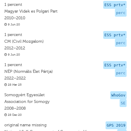
1 percent
ESS prtv*
Magyar Videk es Polgari Part
perc
2010–2010
9 Jun 20
1 percent
ESS prtv*
CM (Civil Mozgalom)
perc
2012–2012
9 Jun 20
1 percent
ESS prtv*
NÉP (Normális Élet Pártja)
perc
2022–2022
28 Mar 25
Somogyért Egyesület
WhoGov
Association for Somogy
SE
2008–2008
28 Dec 20
original name missing
GPS 2019