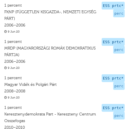
1 percent
ESS prtc*
FKNP (FÜGGETLEN KISGAZDA-, NEMZETI EGYSÉG
perc
PÁRT)
2006–2006
9 Jun 20
1 percent
ESS prtc*
MRDP (MAGYARORSZÁGI ROMÁK DEMOKRATIKUS
perc
PÁRTJA)
2006–2006
9 Jun 20
1 percent
ESS prtc*
Magyar Vidék és Polgári Párt
perc
2008–2008
9 Jun 20
1 percent
ESS prtc*
Keresztenydemokrata Part - Kereszteny Centrum
perc
Osszefogas
2010–2010