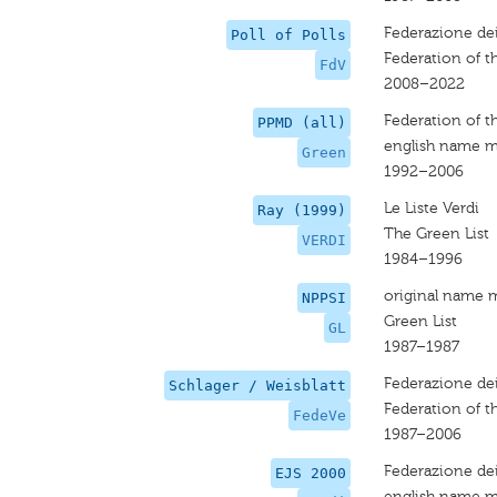
Federazione dei
Poll of Polls
Federation of t
FdV
2008–2022
Federation of t
PPMD (all)
english name m
Green
1992–2006
Le Liste Verdi
Ray (1999)
The Green List
VERDI
1984–1996
original name 
NPPSI
Green List
GL
1987–1987
Federazione dei
Schlager / Weisblatt
Federation of t
FedeVe
1987–2006
Federazione dei
EJS 2000
english name m