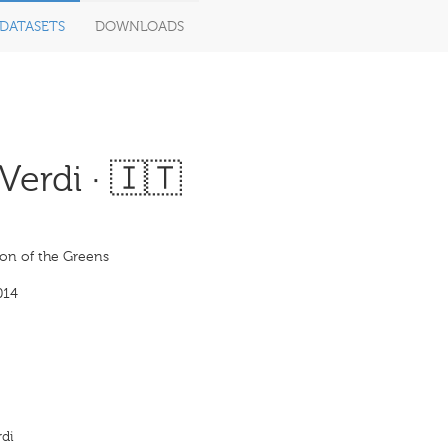
DATASETS
DOWNLOADS
erdi · 🇮🇹
ion of the Greens
014
rdi