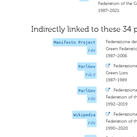
Federation of the 
1987–2021
Indirectly linked to these 34 
Federazione dei
Manifesto Project
Green Federati
FdV
1987–2006
·
Federazione 
ParlGov
Green Lists
FdLV
1987–1989
·
Federazione
ParlGov
Federation of t
FdV
1992–2019
·
Federazione
Wikipedia
Federation of t
FdV
1990–2020