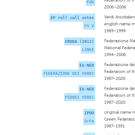
Federation of t
FdV
2006–2006
Verdi Arcobalen
EP roll call votes
english name m
FV V
1989–1999
Federazione Naz
ERDDA (2013)
National Federa
LINKE
1994–2006
Federazione dei
EU-NED
Federation of t
FEDERAZIONE DEI VERDI
1987–2020
Federazione dei
EU-NED
Federation of t
FEDDEI VERDI
1987–2020
original name 
IPOD
Green Federati
GrFe
1987–1991