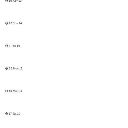
16 Apr 19
28 Jun 14
8 Feb 19
29 Nov 13
15 Mar 24
17 Jul 19