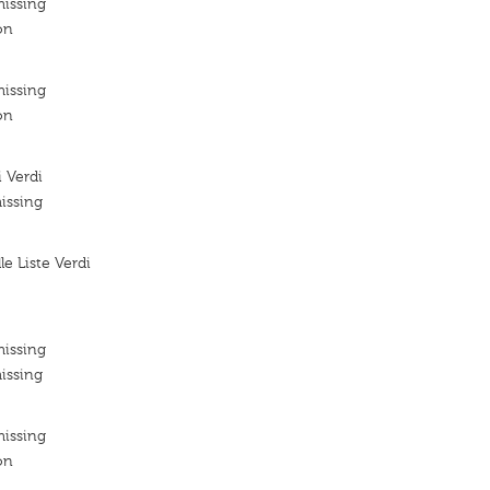
missing
on
missing
on
 Verdi
issing
e Liste Verdi
missing
issing
missing
on