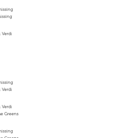
missing
issing
 Verdi
missing
 Verdi
 Verdi
he Greens
missing