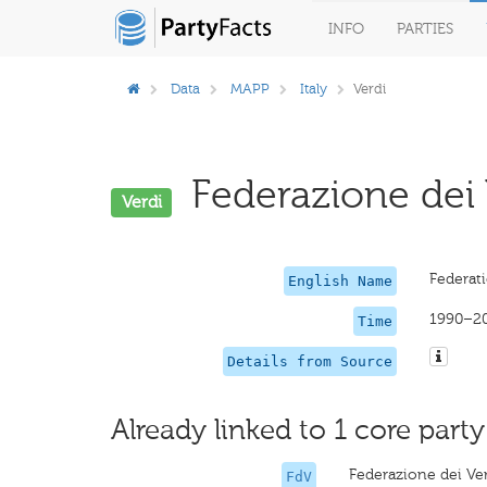
INFO
PARTIES
Data
MAPP
Italy
Verdi
Federazione dei V
Verdi
Federat
English Name
1990–2
Time
Details from Source
Already linked to 1 core party
Federazione dei Ve
FdV