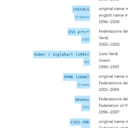
original name 
CHISOLS
english name m
Greens
1996–2008
Federazione dei
ESS prtc*
Verdi
FdV
2002–2002
Liste Verdi
Huber / Inglehart (1995)
Green
RV
1990–1995
original name 
PPMD (2006)
Federazione dei
Green
2001–2004
Federazione dei
WhoGov
Federation of t
FDV
1996–2007
original name 
CSES-IMD