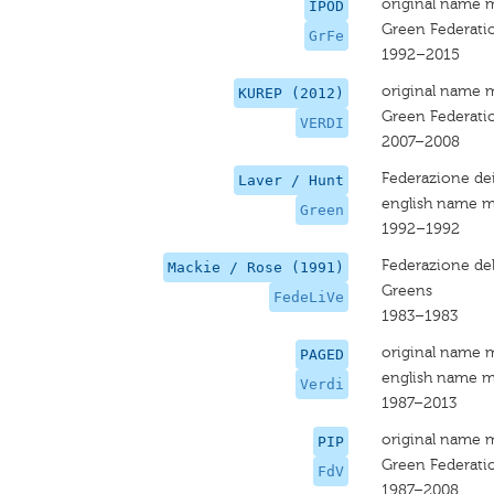
original name 
IPOD
Green Federati
GrFe
1992–2015
original name 
KUREP (2012)
Green Federati
VERDI
2007–2008
Federazione dei
Laver / Hunt
english name m
Green
1992–1992
Federazione dell
Mackie / Rose (1991)
Greens
FedeLiVe
1983–1983
original name 
PAGED
english name m
Verdi
1987–2013
original name 
PIP
Green Federati
FdV
1987–2008