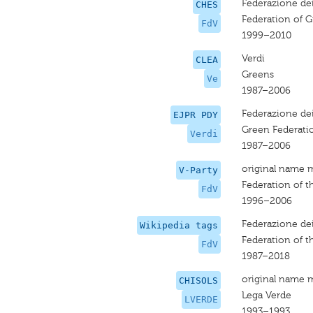
Federazione dei
CHES
Federation of 
FdV
1999–2010
Verdi
CLEA
Greens
Ve
1987–2006
Federazione dei
EJPR PDY
Green Federati
Verdi
1987–2006
original name 
V-Party
Federation of t
FdV
1996–2006
Federazione dei
Wikipedia tags
Federation of t
FdV
1987–2018
original name 
CHISOLS
Lega Verde
LVERDE
1993–1993