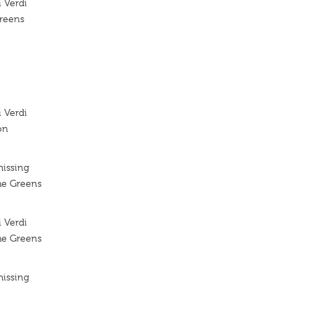
 Verdi
Greens
 Verdi
on
missing
he Greens
 Verdi
he Greens
missing