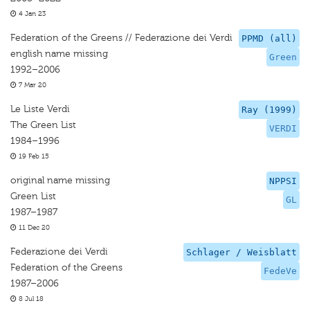
4 Jan 23
Federation of the Greens // Federazione dei Verdi
PPMD (all)
english name missing
Green
1992–2006
7 Mar 20
Le Liste Verdi
Ray (1999)
The Green List
VERDI
1984–1996
19 Feb 15
original name missing
NPPSI
Green List
GL
1987–1987
11 Dec 20
Federazione dei Verdi
Schlager / Weisblatt
Federation of the Greens
FedeVe
1987–2006
8 Jul 18