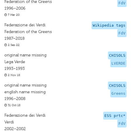
Federation of the Greens
FdV
1996–2006
7 Mar 20
Federazione dei Verdi
Wikipedia tags
Federation of the Greens
FdV
1987–2018
2 Sep 22
original name missing
CHISOLS
Lega Verde
LVERDE
1993–1993
2 Nov 18
original name missing
CHISOLS
english name missing
Greens
1996–2008
31 Oct 18
Federazione dei Verdi
ESS prtc*
Verdi
FdV
2002–2002