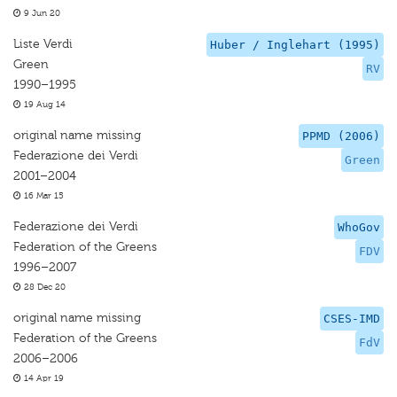
9 Jun 20
Liste Verdi
Huber / Inglehart (1995)
Green
RV
1990–1995
19 Aug 14
original name missing
PPMD (2006)
Federazione dei Verdi
Green
2001–2004
16 Mar 15
Federazione dei Verdi
WhoGov
Federation of the Greens
FDV
1996–2007
28 Dec 20
original name missing
CSES-IMD
Federation of the Greens
FdV
2006–2006
14 Apr 19