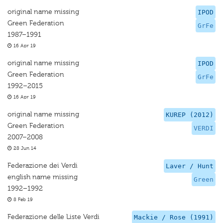
original name missing
IPOD
Green Federation
GrFe
1987–1991
16 Apr 19
original name missing
IPOD
Green Federation
GrFe
1992–2015
16 Apr 19
original name missing
KUREP (2012)
Green Federation
VERDI
2007–2008
28 Jun 14
Federazione dei Verdi
Laver / Hunt
english name missing
Green
1992–1992
8 Feb 19
Federazione delle Liste Verdi
Mackie / Rose (1991)