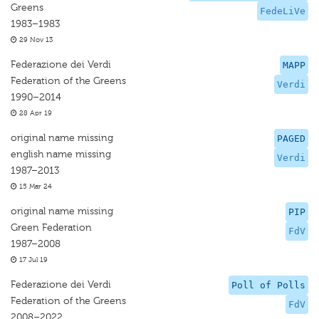
Greens
FedeLiVe
1983–1983
29 Nov 13
Federazione dei Verdi
MAPP
Federation of the Greens
Verdi
1990–2014
28 Apr 19
original name missing
PAGED
english name missing
Verdi
1987–2013
15 Mar 24
original name missing
PIP
Green Federation
FdV
1987–2008
17 Jul 19
Federazione dei Verdi
Poll of Polls
Federation of the Greens
FdV
2008–2022