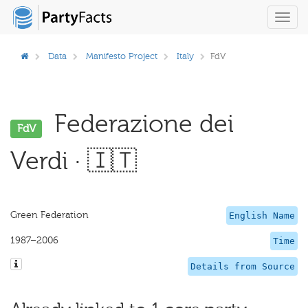
Toggl
navig
Data
Manifesto Project
Italy
FdV
Federazione dei
FdV
Verdi · 🇮🇹
Green Federation
English Name
1987–2006
Time
Details from Source