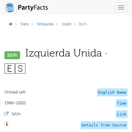
Toggl
navig
Data
Wikipedia
Spain
IzUn
Izquierda Unida ·
IzUn
🇪🇸
United Left
English Name
1986–2020
Time
·
IzUn
Link
Details from Source