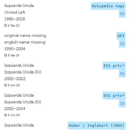
Izquierda Unida
Wikipedia tags
United Left
IU
1986–2018
2 Sep 22
original name missing
DPI
english name missing
IU
1990–2004
6 Sep 18
Izquierda Unida
ESS prtc*
Izquierda Unida (IU)
IU
2002–2022
9 Jun 20
Izquierda Unida
ESS prtv*
Izquierda Unida (IU)
IU
2002–2014
9 Jun 20
Izquierda Unida
Huber / Inglehart (1995)