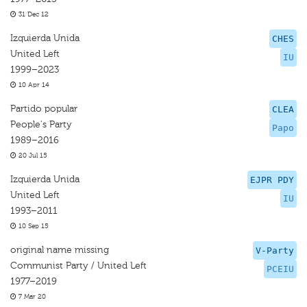
31 Dec 12
Izquierda Unida
CHES
United Left
IU
1999–2023
10 Apr 14
Partido popular
CLEA
People's Party
Papo
1989–2016
20 Jul 15
Izquierda Unida
EJPR PDY
United Left
IU
1993–2011
10 Sep 15
original name missing
V-Party
Communist Party / United Left
PCEIU
1977–2019
7 Mar 20