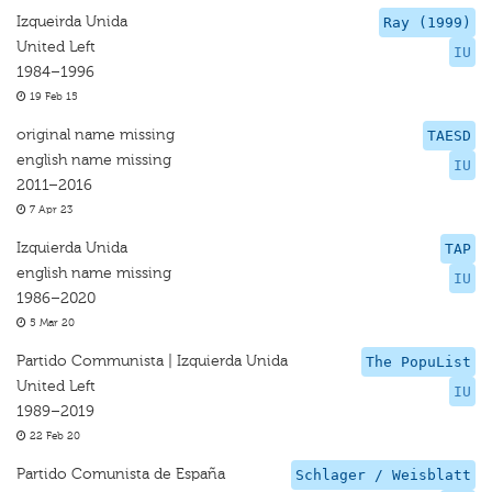
Izqueirda Unida
Ray (1999)
United Left
IU
1984–1996
19 Feb 15
original name missing
TAESD
english name missing
IU
2011–2016
7 Apr 23
Izquierda Unida
TAP
english name missing
IU
1986–2020
5 Mar 20
Partido Communista | Izquierda Unida
The PopuList
United Left
IU
1989–2019
22 Feb 20
Partido Comunista de España
Schlager / Weisblatt