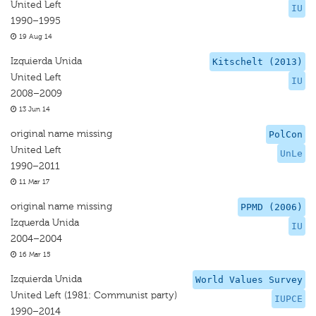
United Left
IU
1990–1995
19 Aug 14
Izquierda Unida
Kitschelt (2013)
United Left
IU
2008–2009
13 Jun 14
original name missing
PolCon
United Left
UnLe
1990–2011
11 Mar 17
original name missing
PPMD (2006)
Izquerda Unida
IU
2004–2004
16 Mar 15
Izquierda Unida
World Values Survey
United Left (1981: Communist party)
IUPCE
1990–2014