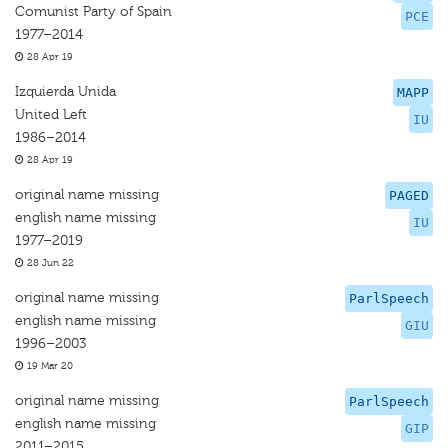
Comunist Party of Spain
PCE
1977–2014
28 Apr 19
Izquierda Unida
MAPP
United Left
IU
1986–2014
28 Apr 19
original name missing
PAGED
english name missing
IU
1977–2019
28 Jun 22
original name missing
ParlSpeech
english name missing
GIU
1996–2003
19 Mar 20
original name missing
ParlSpeech
english name missing
GIP
2011–2015