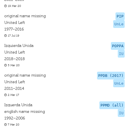
19 Mar 20
original name missing
PIP
United Left
UnLe
1977–2016
17 Jul 19
Izquierda Unida
POPPA
United Left
IU
2018–2018
5 Mar 20
original name missing
PPDB (2017)
United Left
UnLe
2011–2014
2 Mar 17
Izquerda Unida
PPMD (all)
english name missing
IU
1992–2006
7 Mar 20