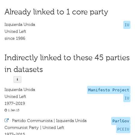
Already linked to 1 core party
Izquierda Unida
IU
United Left
since 1986
Indirectly linked to these 45 parties
in datasets
Izquierda Unida
Manifesto Project
United Left
IU
1977–2019
1 Jan 13
·
Partido Communista | Izquierda Unida
ParlGov
Communist Party | United Left
PCEIU
1977–2015