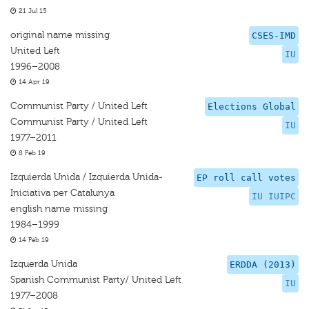
21 Jul 15
original name missing
CSES-IMD
United Left
IU
1996–2008
14 Apr 19
Communist Party / United Left
Elections Global
Communist Party / United Left
IU
1977–2011
8 Feb 19
Izquierda Unida / Izquierda Unida-
EP roll call votes
Iniciativa per Catalunya
IU IUIPC
english name missing
1984–1999
14 Feb 19
Izquerda Unida
ERDDA (2013)
Spanish Communist Party/ United Left
IU
1977–2008