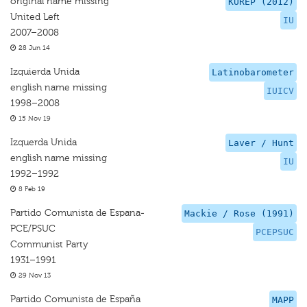
original name missing
KUREP (2012)
United Left
IU
2007–2008
28 Jun 14
Izquierda Unida
Latinobarometer
english name missing
IUICV
1998–2008
15 Nov 19
Izquerda Unida
Laver / Hunt
english name missing
IU
1992–1992
8 Feb 19
Partido Comunista de Espana-
Mackie / Rose (1991)
PCE/PSUC
PCEPSUC
Communist Party
1931–1991
29 Nov 13
Partido Comunista de España
MAPP