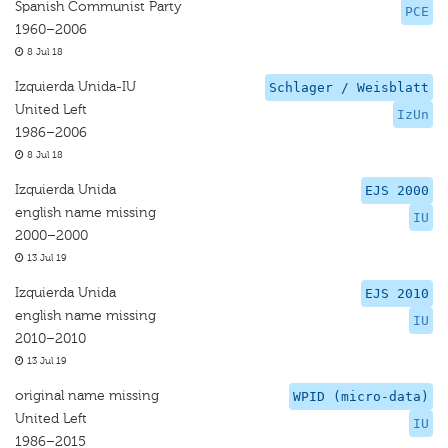
Spanish Communist Party
PCE
1960–2006
8 Jul 18
Izquierda Unida-IU
Schlager / Weisblatt
United Left
IzUn
1986–2006
8 Jul 18
Izquierda Unida
EJS 2000
english name missing
IU
2000–2000
13 Jul 19
Izquierda Unida
EJS 2010
english name missing
IU
2010–2010
13 Jul 19
original name missing
WPID (micro-data)
United Left
IU
1986–2015