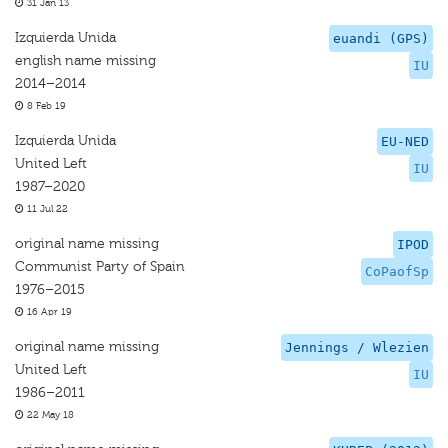
31 Jan 13
Izquierda Unida
euandi (GPS)
english name missing
IU
2014–2014
8 Feb 19
Izquierda Unida
EU-NED
United Left
IU
1987–2020
11 Jul 22
original name missing
IPOD
Communist Party of Spain
CoPaofSp
1976–2015
16 Apr 19
original name missing
Jennings / Wlezien
United Left
IU
1986–2011
22 May 18