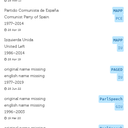
29 Nov 13
Partido Comunista de España
MAPP
Comunist Party of Spain
PCE
1977–2014
28 Apr 19
Izquierda Unida
MAPP
United Left
IU
1986–2014
28 Apr 19
original name missing
PAGED
english name missing
IU
1977–2019
28 Jun 22
original name missing
ParlSpeech
english name missing
GIU
1996–2003
19 Mar 20