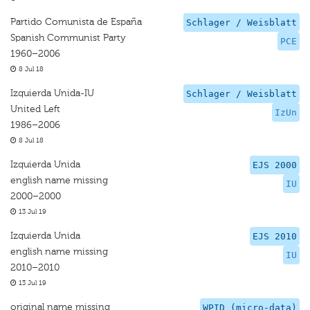
Partido Comunista de España
Schlager / Weisblatt
Spanish Communist Party
PCE
1960–2006
8 Jul 18
Izquierda Unida-IU
Schlager / Weisblatt
United Left
IzUn
1986–2006
8 Jul 18
Izquierda Unida
EJS 2000
english name missing
IU
2000–2000
13 Jul 19
Izquierda Unida
EJS 2010
english name missing
IU
2010–2010
13 Jul 19
original name missing
WPID (micro-data)