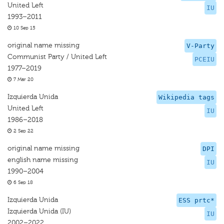
United Left
IU
1993–2011
10 Sep 15
original name missing
V-Party
Communist Party / United Left
PCEIU
1977–2019
7 Mar 20
Izquierda Unida
Wikipedia tags
United Left
IU
1986–2018
2 Sep 22
original name missing
DPI
english name missing
IU
1990–2004
6 Sep 18
Izquierda Unida
ESS prtc*
Izquierda Unida (IU)
IU
2002–2022