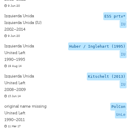
9 Jun 20
Izquierda Unida
ESS prtv*
Izquierda Unida (IU)
IU
2002–2014
9 Jun 20
Izquierda Unida
Huber / Inglehart (1995)
United Left
IU
1990–1995
19 Aug 14
Izquierda Unida
Kitschelt (2013)
United Left
IU
2008–2009
13 Jun 14
original name missing
PolCon
United Left
UnLe
1990–2011
11 Mar 17