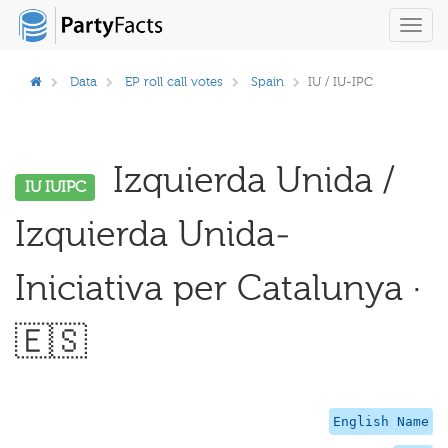
Toggl
navig
Data
EP roll call votes
Spain
IU / IU-IPC
Izquierda Unida /
IU IUIPC
Izquierda Unida-
Iniciativa per Catalunya ·
🇪🇸
English Name