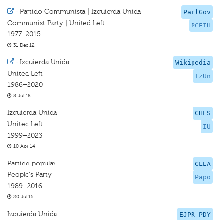
·
Partido Communista | Izquierda Unida
ParlGov
Communist Party | United Left
PCEIU
1977–2015
31 Dec 12
·
Izquierda Unida
Wikipedia
United Left
IzUn
1986–2020
8 Jul 18
Izquierda Unida
CHES
United Left
IU
1999–2023
10 Apr 14
Partido popular
CLEA
People's Party
Papo
1989–2016
20 Jul 15
Izquierda Unida
EJPR PDY