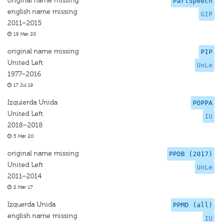
original name missing
ParlSpeech
english name missing
GIP
2011–2015
19 Mar 20
original name missing
PIP
United Left
UnLe
1977–2016
17 Jul 19
Izquierda Unida
POPPA
United Left
IU
2018–2018
5 Mar 20
original name missing
PPDB (2017)
United Left
UnLe
2011–2014
2 Mar 17
Izquerda Unida
PPMD (all)
english name missing
IU