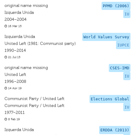
original name missing
PPMD (2006)
Izquerda Unida
IU
2004–2004
16 Mar 15
Izquierda Unida
World Values Survey
United Left (1981: Communist party)
IUPCE
1990–2014
21 Jul 15
original name missing
CSES-IMD
United Left
IU
1996–2008
14 Apr 19
Communist Party / United Left
Elections Global
Communist Party / United Left
IU
1977–2011
8 Feb 19
Izquerda Unida
ERDDA (2013)