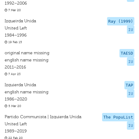
1992–2006
7 Mar 20
Izqueirda Unida
Ray (1999)
United Left
IU
1984–1996
19 Feb 15
original name missing
TAESD
english name missing
IU
2011–2016
7 Apr 23
Izquierda Unida
TAP
english name missing
IU
1986–2020
5 Mar 20
Partido Communista | Izquierda Unida
The PopuList
United Left
IU
1989–2019
22 Feb 20