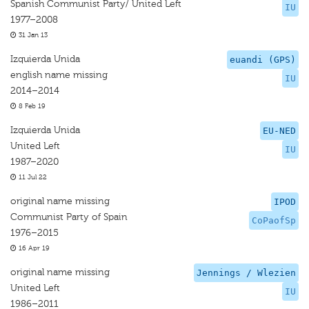
Spanish Communist Party/ United Left
IU
1977–2008
31 Jan 13
Izquierda Unida
euandi (GPS)
english name missing
IU
2014–2014
8 Feb 19
Izquierda Unida
EU-NED
United Left
IU
1987–2020
11 Jul 22
original name missing
IPOD
Communist Party of Spain
CoPaofSp
1976–2015
16 Apr 19
original name missing
Jennings / Wlezien
United Left
IU
1986–2011