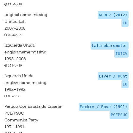
22 May 18
original name missing
KUREP (2012)
United Left
IU
2007–2008
28 Jun 14
Izquierda Unida
Latinobarometer
english name missing
IUICV
1998–2008
15 Nov 19
Izquerda Unida
Laver / Hunt
english name missing
IU
1992–1992
8 Feb 19
Partido Comunista de Espana-
Mackie / Rose (1991)
PCE/PSUC
PCEPSUC
Communist Party
1931–1991