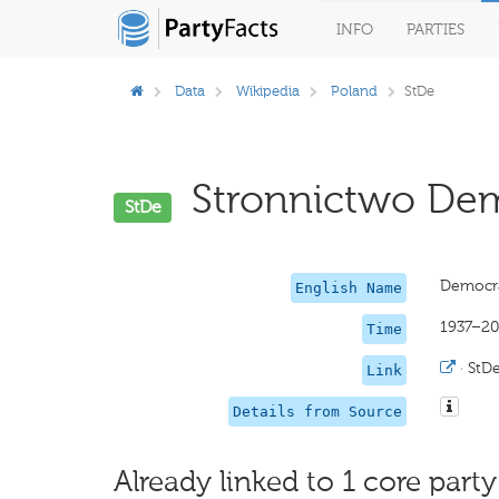
INFO
PARTIES
Data
Wikipedia
Poland
StDe
Stronnictwo Dem
StDe
Democra
English Name
1937–2
Time
·
StD
Link
Details from Source
Already linked to 1 core party