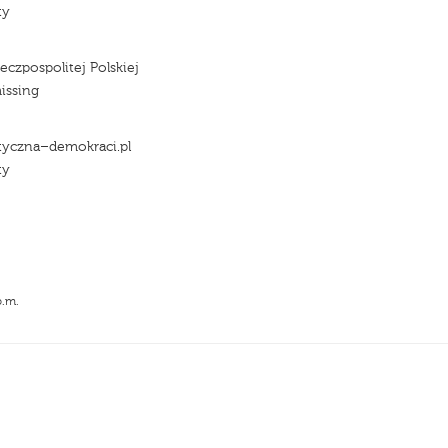
ty
czpospolitej Polskiej
issing
tyczna–demokraci.pl
ty
p.m.