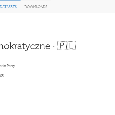
DATASETS
DOWNLOADS
okratyczne · 🇵🇱
tic Party
020
e