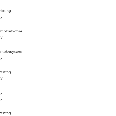
missing
ty
emokratyczne
ty
emokratyczne
ty
missing
ty
ty
ty
missing