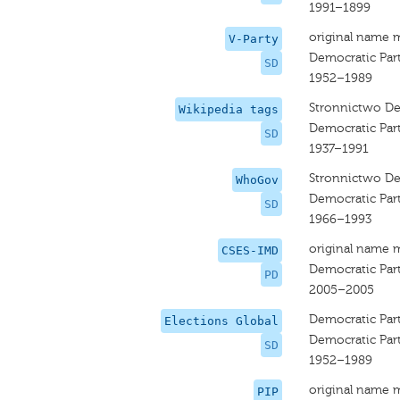
1991–1899
original name 
V-Party
Democratic Par
SD
1952–1989
Stronnictwo D
Wikipedia tags
Democratic Par
SD
1937–1991
Stronnictwo D
WhoGov
Democratic Par
SD
1966–1993
original name 
CSES-IMD
Democratic Par
PD
2005–2005
Democratic Par
Elections Global
Democratic Par
SD
1952–1989
original name 
PIP