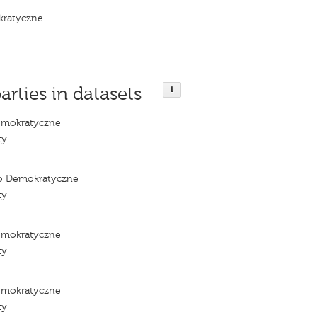
kratyczne
arties in datasets
emokratyczne
ty
o Demokratyczne
ty
emokratyczne
ty
emokratyczne
ty