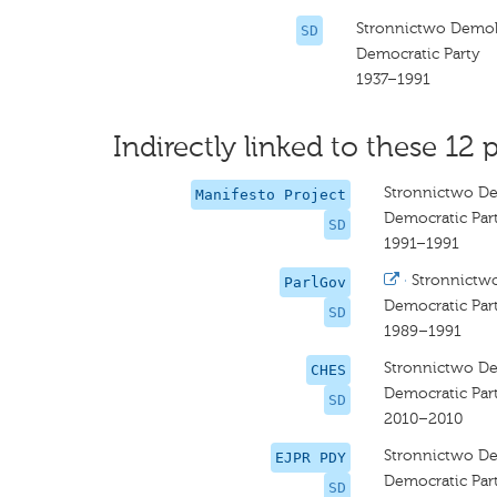
Stronnictwo Demo
SD
Democratic Party
1937–1991
Indirectly linked to these 12 p
Stronnictwo D
Manifesto Project
Democratic Par
SD
1991–1991
·
Stronnictw
ParlGov
Democratic Par
SD
1989–1991
Stronnictwo D
CHES
Democratic Par
SD
2010–2010
Stronnictwo D
EJPR PDY
Democratic Par
SD