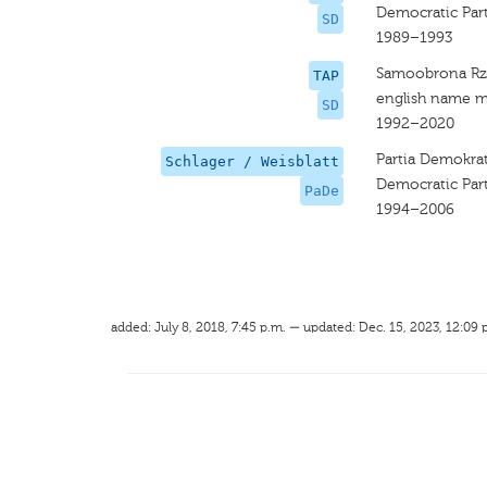
Democratic Par
SD
1989–1993
Samoobrona Rze
TAP
english name m
SD
1992–2020
Partia Demokra
Schlager / Weisblatt
Democratic Par
PaDe
1994–2006
added: July 8, 2018, 7:45 p.m. — updated: Dec. 15, 2023, 12:09 