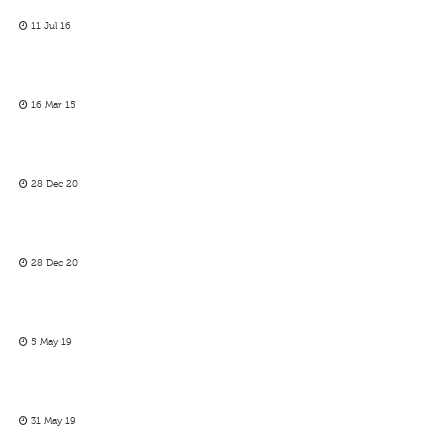
11 Jul 16
16 Mar 15
28 Dec 20
28 Dec 20
5 May 19
31 May 19