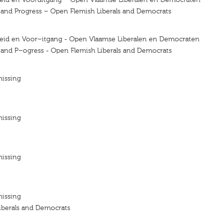
y and Progress – Open Flemish Liberals and Democrats
jheid en Voor–itgang - Open Vlaamse Liberalen en Democraten
y and P–ogress - Open Flemish Liberals and Democrats
missing
missing
missing
missing
iberals and Democrats