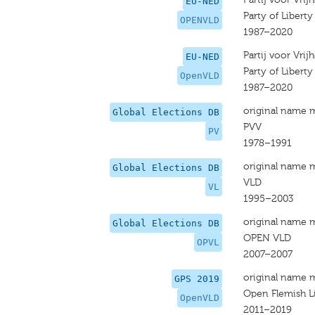
EU-NED
Party of Libert
OPENVLD
1987–2020
Partij voor Vri
EU-NED
Party of Libert
OpenVLD
1987–2020
original name 
Global Elections DB
PVV
PV
1978–1991
original name 
Global Elections DB
VLD
VL
1995–2003
original name 
Global Elections DB
OPEN VLD
OPVL
2007–2007
original name 
GPS 2019
Open Flemish L
OpenVLD
2011–2019