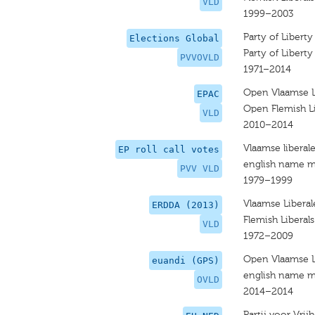
VLD
1999–2003
Party of Libert
Elections Global
Party of Libert
PVVOVLD
1971–2014
Open Vlaamse L
EPAC
Open Flemish L
VLD
2010–2014
Vlaamse libera
EP roll call votes
english name m
PVV VLD
1979–1999
Vlaamse Libera
ERDDA (2013)
Flemish Liberal
VLD
1972–2009
Open Vlaamse L
euandi (GPS)
english name m
OVLD
2014–2014
Partij voor Vr