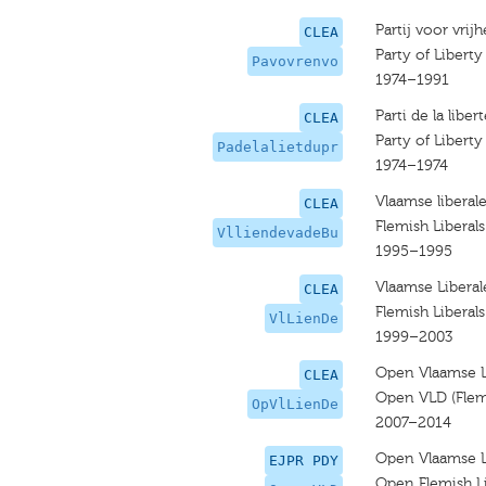
Partij voor vrij
CLEA
Party of Liberty
Pavovrenvo
1974–1991
Parti de la liber
CLEA
Party of Libert
Padelalietdupr
1974–1974
Vlaamse liberal
CLEA
Flemish Liberal
VlliendevadeBu
1995–1995
Vlaamse Libera
CLEA
Flemish Liberal
VlLienDe
1999–2003
Open Vlaamse L
CLEA
Open VLD (Flem
OpVlLienDe
2007–2014
Open Vlaamse L
EJPR PDY
Open Flemish L