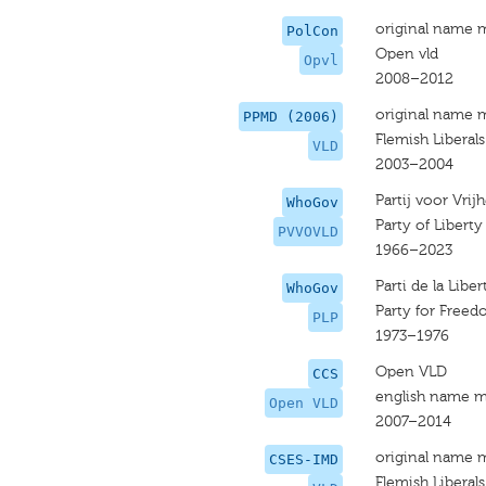
original name 
PolCon
Open vld
Opvl
2008–2012
original name 
PPMD (2006)
Flemish Liberal
VLD
2003–2004
Partij voor Vr
WhoGov
Party of Libert
PVVOVLD
1966–2023
Parti de la Libe
WhoGov
Party for Freed
PLP
1973–1976
Open VLD
CCS
english name m
Open VLD
2007–2014
original name 
CSES-IMD
Flemish Liberal