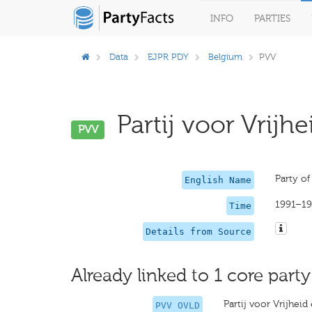
INFO
PARTIES
Data
EJPR PDY
Belgium
PVV
Partij voor Vrijh
PVV
Party of
English Name
1991–19
Time
Details from Source
Already linked to 1 core party
Partij voor Vrijhe
PVV OVLD