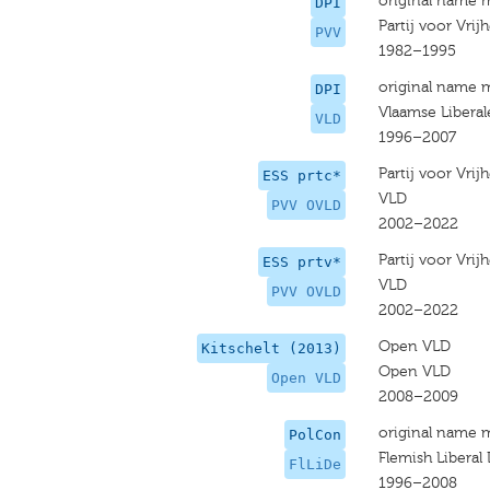
original name 
DPI
Partij voor Vri
PVV
1982–1995
original name 
DPI
Vlaamse Libera
VLD
1996–2007
Partij voor Vr
ESS prtc*
VLD
PVV OVLD
2002–2022
Partij voor Vr
ESS prtv*
VLD
PVV OVLD
2002–2022
Open VLD
Kitschelt (2013)
Open VLD
Open VLD
2008–2009
original name 
PolCon
Flemish Liberal
FlLiDe
1996–2008