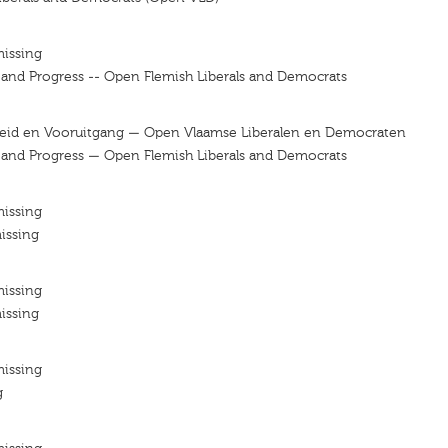
missing
y and Progress -- Open Flemish Liberals and Democrats
ijheid en Vooruitgang — Open Vlaamse Liberalen en Democraten
y and Progress — Open Flemish Liberals and Democrats
missing
issing
missing
issing
missing
g