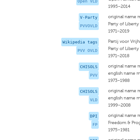
Open VLD
1995–2014
original name 
V-Party
Party of Libert
PVVOVLD
1971–2019
Partij voor Vr
Wikipedia tags
Party of Libert
PVV OVLD
1971–2018
original name 
CHISOLS
english name m
PVV
1973–1988
original name 
CHISOLS
english name m
VLD
1999–2008
original name 
DPI
Freedom & Pro
FP
1975–1981