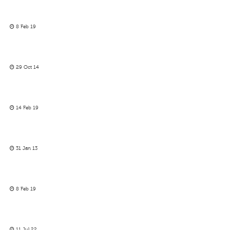
8 Feb 19
29 Oct 14
14 Feb 19
31 Jan 13
8 Feb 19
11 Jul 22