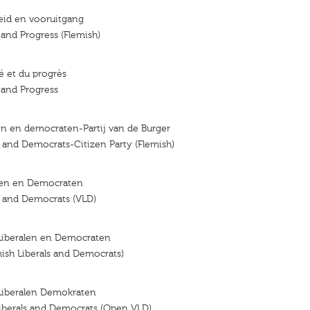
heid en vooruitgang
 and Progress (Flemish)
té et du progrès
y and Progress
en en democraten-Partij van de Burger
s and Democrats-Citizen Party (Flemish)
len en Democraten
s and Democrats (VLD)
iberalen en Democraten
ish Liberals and Democrats)
iberalen Demokraten
iberals and Democrats (Open VLD)