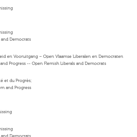
missing
missing
s and Democrats
ijheid en Vooruitgang – Open Vlaamse Liberalen en Democraten
y and Progress -- Open Flemish Liberals and Democrats
rté et du Progrès;
om and Progress
issing
missing
s and Democrats