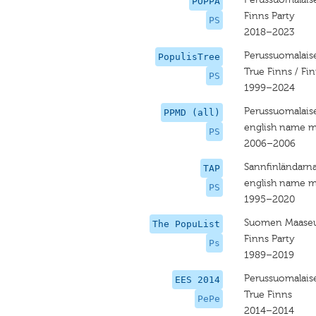
POPPA
Finns Party
PS
2018–2023
Perussuomalais
PopulisTree
True Finns / Fin
PS
1999–2024
Perussuomalais
PPMD (all)
english name m
PS
2006–2006
Sannfinländarn
TAP
english name m
PS
1995–2020
Suomen Maaseud
The PopuList
Finns Party
Ps
1989–2019
Perussuomalaise
EES 2014
True Finns
PePe
2014–2014