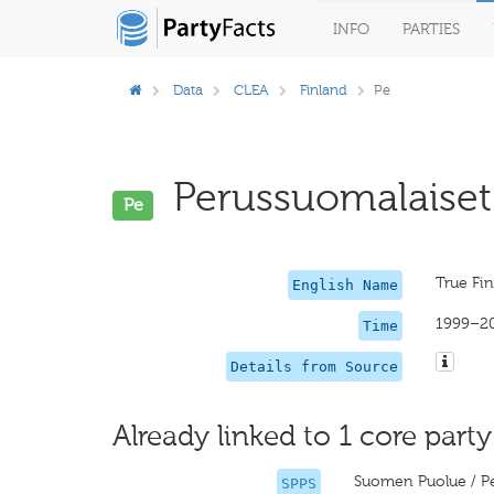
INFO
PARTIES
Data
CLEA
Finland
Pe
Perussuomalaiset 
Pe
True Fi
English Name
1999–2
Time
Details from Source
Already linked to 1 core party
Suomen Puolue / P
SPPS