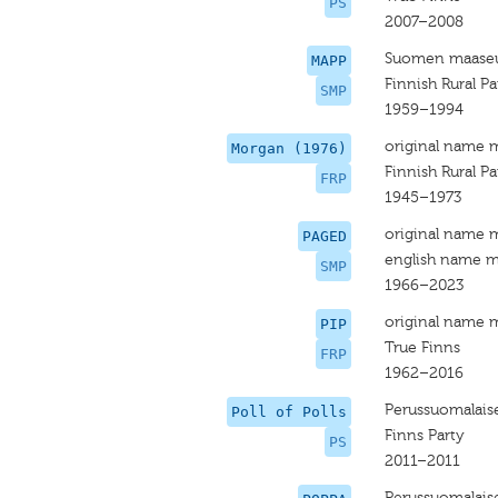
PS
2007–2008
Suomen maaseu
MAPP
Finnish Rural Pa
SMP
1959–1994
original name 
Morgan (1976)
Finnish Rural Pa
FRP
1945–1973
original name 
PAGED
english name m
SMP
1966–2023
original name 
PIP
True Finns
FRP
1962–2016
Perussuomalais
Poll of Polls
Finns Party
PS
2011–2011
Perussuomalaise