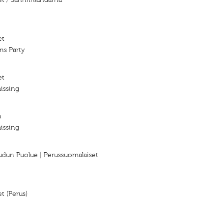
et
ns Party
et
issing
a
issing
un Puolue | Perussuomalaiset
t (Perus)