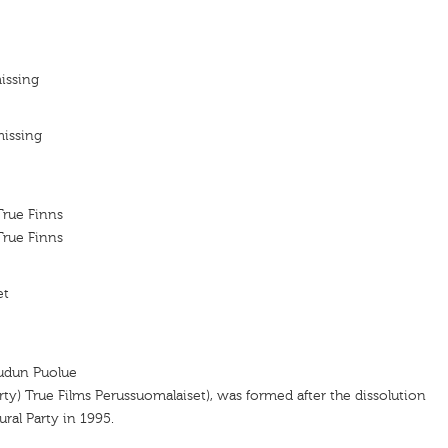
issing
missing
True Finns
True Finns
et
dun Puolue
rty) True Films Perussuomalaiset), was formed after the dissolution
ural Party in 1995.