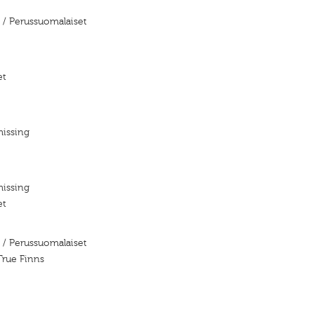
/ Perussuomalaiset
et
missing
missing
et
/ Perussuomalaiset
True Finns