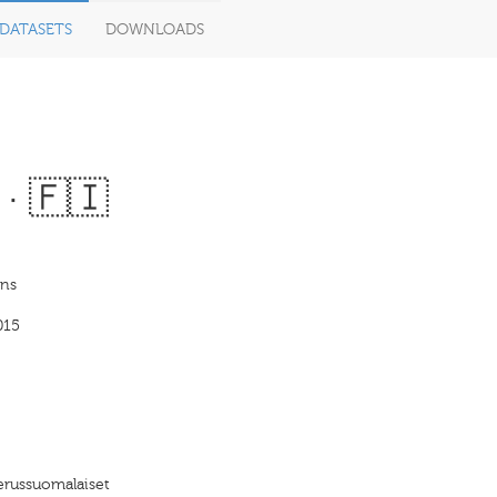
DATASETS
DOWNLOADS
· 🇫🇮
nns
015
erussuomalaiset