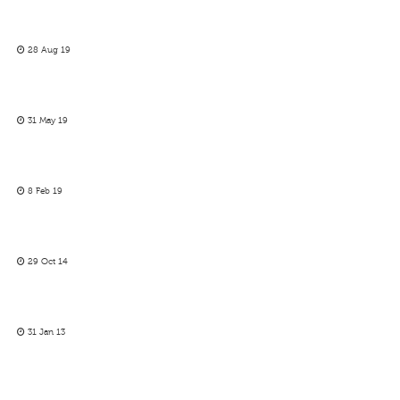
28 Aug 19
31 May 19
8 Feb 19
29 Oct 14
31 Jan 13