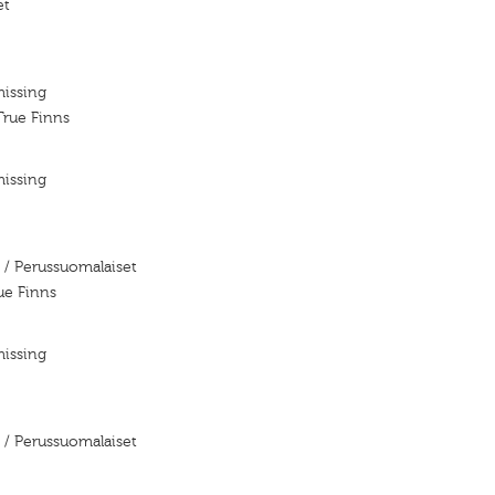
et
missing
True Finns
missing
/ Perussuomalaiset
ue Finns
missing
/ Perussuomalaiset