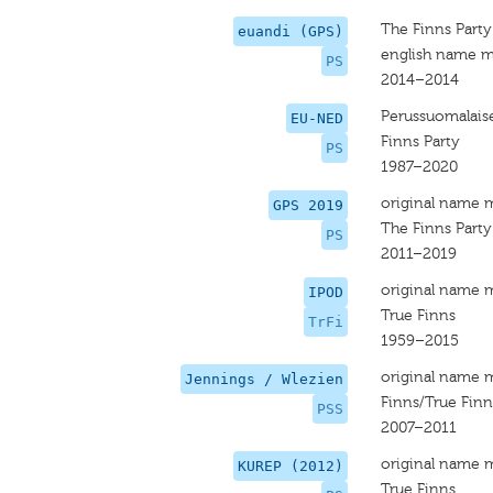
The Finns Party
euandi (GPS)
english name m
PS
2014–2014
Perussuomalais
EU-NED
Finns Party
PS
1987–2020
original name 
GPS 2019
The Finns Party
PS
2011–2019
original name 
IPOD
True Finns
TrFi
1959–2015
original name 
Jennings / Wlezien
Finns/True Finn
PSS
2007–2011
original name 
KUREP (2012)
True Finns