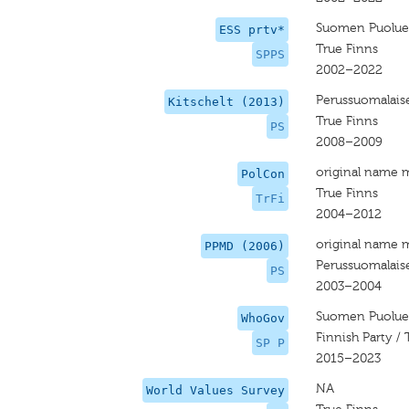
Suomen Puolue 
ESS prtv*
True Finns
SPPS
2002–2022
Perussuomalais
Kitschelt (2013)
True Finns
PS
2008–2009
original name 
PolCon
True Finns
TrFi
2004–2012
original name 
PPMD (2006)
Perussuomalais
PS
2003–2004
Suomen Puolue 
WhoGov
Finnish Party / 
SP P
2015–2023
NA
World Values Survey