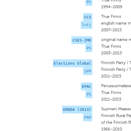
True Finns
PS
1994–2009
True Finns
CCS
english name m
TrFi
2007–2015
original name 
CSES-IMD
True Finns
PS
2003–2015
Finnish Party / 
Elections Global
Finnish Party / 
SPP
2011–2015
Perussuomalais
EPAC
True Finns
PS
2011–2015
Suomen Maaseu
ERDDA (2013)
Finnish Rural Pa
FRP
of the Finnish R
1966–2010