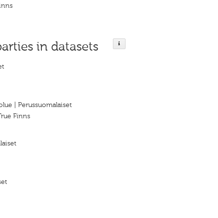
Finns
parties in datasets
et
lue | Perussuomalaiset
True Finns
aiset
set