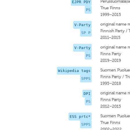
Perussuomalais
EJPR PDY
True Finns
PS
1999–2015
original name 
V-Party
Finnish Party / 
SP P
2011–2015
original name 
V-Party
Finns Party
PS
2019–2019
Suomen Puolue 
Wikipedia tags
Finns Party / Tr
SPPS
1995–2018
original name 
DPI
Finns Party
PS
2012–2015
Suomen Puolue 
ESS prtc*
True Finns
SPPS
2002–2022