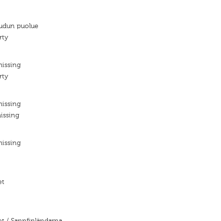
dun puolue
rty
missing
rty
missing
issing
missing
et
t / Sannfinländarna