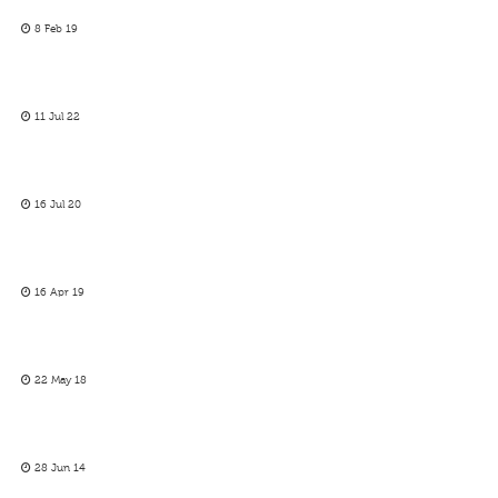
8 Feb 19
11 Jul 22
16 Jul 20
16 Apr 19
22 May 18
28 Jun 14