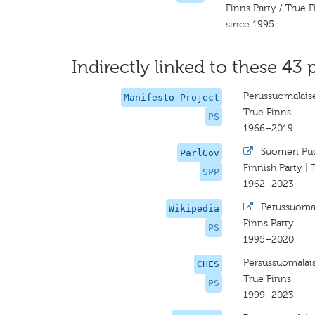
Finns Party / True 
since 1995
Indirectly linked to these 43 
Perussuomalais
Manifesto Project
True Finns
PS
1966–2019
·
Suomen Puo
ParlGov
Finnish Party | 
SPP
1962–2023
·
Perussuomal
Wikipedia
Finns Party
PS
1995–2020
Persussuomalai
CHES
True Finns
PS
1999–2023