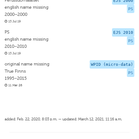
Perussuomalaiset
EJS 2000
english name missing
PS
2000–2000
13 Jul 19
PS
EJS 2010
english name missing
PS
2010–2010
13 Jul 19
original name missing
WPID (micro-data)
True Finns
PS
1995–2015
11 Mar 26
added: Feb. 22, 2020, 8:03 p.m. — updated: March 12, 2021, 11:16 a.m.