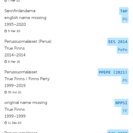
7 Mar 20
Sannfinländarna
TAP
english name missing
PS
1995–2020
5 Mar 20
Perussuomalaiset (Perus)
EES 2014
True Finns
PePe
2014–2014
8 Mar 16
Perussuomalaiset
PPEPE (2021)
True Finns / Finns Party
PS
1999–2019
30 Jun 21
original name missing
NPPSI
True Finns
TF
1999–1999
11 Dec 20