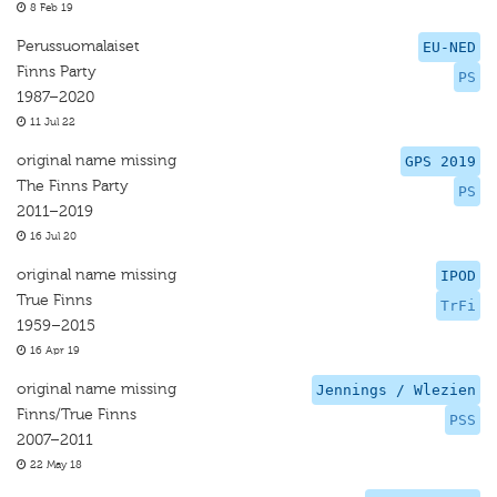
8 Feb 19
Perussuomalaiset
EU-NED
Finns Party
PS
1987–2020
11 Jul 22
original name missing
GPS 2019
The Finns Party
PS
2011–2019
16 Jul 20
original name missing
IPOD
True Finns
TrFi
1959–2015
16 Apr 19
original name missing
Jennings / Wlezien
Finns/True Finns
PSS
2007–2011
22 May 18