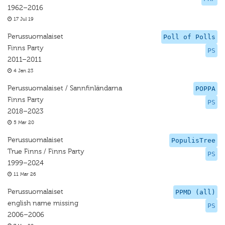
1962–2016
17 Jul 19
Perussuomalaiset
Poll of Polls
Finns Party
PS
2011–2011
4 Jan 23
Perussuomalaiset / Sannfinländarna
POPPA
Finns Party
PS
2018–2023
5 Mar 20
Perussuomalaiset
PopulisTree
True Finns / Finns Party
PS
1999–2024
11 Mar 26
Perussuomalaiset
PPMD (all)
english name missing
PS
2006–2006