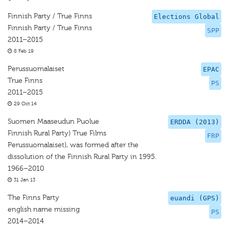
Finnish Party / True Finns
Elections Global
Finnish Party / True Finns
SPP
2011–2015
8 Feb 19
Perussuomalaiset
EPAC
True Finns
PS
2011–2015
29 Oct 14
Suomen Maaseudun Puolue
ERDDA (2013)
Finnish Rural Party) True Films
FRP
Perussuomalaiset), was formed after the
dissolution of the Finnish Rural Party in 1995.
1966–2010
31 Jan 13
The Finns Party
euandi (GPS)
english name missing
PS
2014–2014