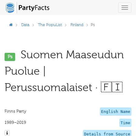
Toggl
navig
Data
The PopuList
Finland
Ps
Suomen Maaseudun
Ps
Puolue |
Perussuomalaiset · 🇫🇮
Finns Party
English Name
1989–2019
Time
Details from Source