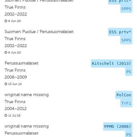
Suomen Puolue / Perussuomalaiset
ESS prtc*
True Finns
SPPS
2002–2022
9 Jun 20
Suomen Puolue / Perussuomalaiset
ESS prtv*
True Finns
SPPS
2002–2022
9 Jun 20
Perussuomalaiset
Kitschelt (2013)
True Finns
PS
2008–2009
13 Jun 14
original name missing
PolCon
True Finns
TrFi
2004–2012
11 Jul 16
original name missing
PPMD (2006)
Perussuomalaiset
PS