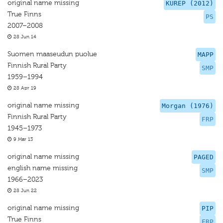
original name missing
KUREP (2012)
True Finns
PS
2007–2008
28 Jun 14
Suomen maaseudun puolue
MAPP
Finnish Rural Party
SMP
1959–1994
28 Apr 19
original name missing
Morgan (1976)
Finnish Rural Party
FRP
1945–1973
9 Mar 13
original name missing
PAGED
english name missing
SMP
1966–2023
28 Jun 22
original name missing
PIP
True Finns
FRP