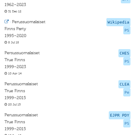
1962–2023
31 Dec 12
·
Perussuomalaiset
Wikipedia
Finns Party
PS
1995–2020
8 Jul 18
Persussuomalaiset
CHES
True Finns
PS
1999–2023
10 Apr 14
Perussuomalaiset
CLEA
True Finns
Pe
1999–2015
20 Jul 15
Perussuomalaiset
EJPR PDY
True Finns
PS
1999–2015