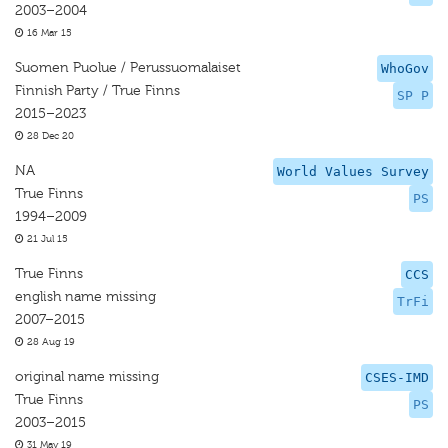
2003–2004
16 Mar 15
Suomen Puolue / Perussuomalaiset
WhoGov
Finnish Party / True Finns
SP P
2015–2023
28 Dec 20
NA
World Values Survey
True Finns
PS
1994–2009
21 Jul 15
True Finns
CCS
english name missing
TrFi
2007–2015
28 Aug 19
original name missing
CSES-IMD
True Finns
PS
2003–2015
31 May 19