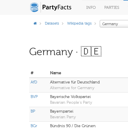
INFO
PARTIES
Datasets
Wikipedia tags
Germany
Germany · 🇩🇪
#
Name
AfD
Alternative für Deutschland
Alternative for Germany
BVP
Bayerische Volkspartei
Bavarian People's Party
BP
Bayernpartei
Bavarian Party
BGr
Bündnis 90 / Die Grünen