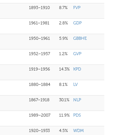
1893–1910
8.7%
FVP
1961–1981
2.8%
GDP
1950–1961
5.9%
GBBHE
1952–1957
1.2%
GVP
1919–1956
14.3%
KPD
1880–1884
8.1%
LV
1867–1918
30.1%
NLP
1989–2007
11.9%
PDS
1920–1933
4.5%
WDM