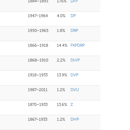
1884–1893
17.6%
DFP
1947–1964
4.0%
DP
1950–1965
1.8%
DRP
1866–1918
14.4%
FKPDRP
1868–1910
2.2%
DtVP
1918–1933
13.9%
DVP
1987–2011
1.2%
DVU
1870–1933
13.6%
Z
1867–1933
1.2%
DHP