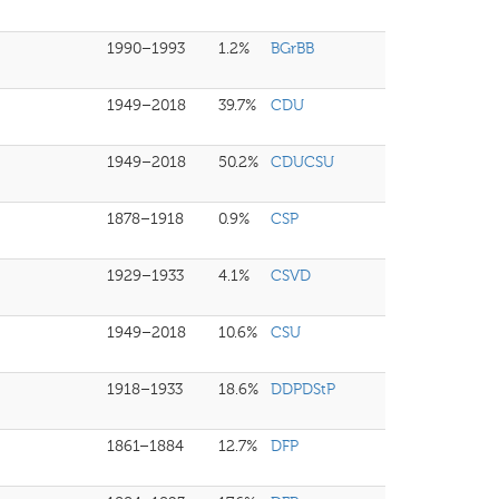
1990–1993
1.2%
BGrBB
1949–2018
39.7%
CDU
1949–2018
50.2%
CDUCSU
1878–1918
0.9%
CSP
1929–1933
4.1%
CSVD
1949–2018
10.6%
CSU
1918–1933
18.6%
DDPDStP
1861–1884
12.7%
DFP