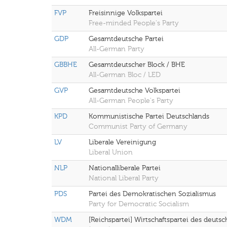
FVP
Freisinnige Volkspartei
Free-minded People's Party
GDP
Gesamtdeutsche Partei
All-German Party
GBBHE
Gesamtdeutscher Block / BHE
All-German Bloc / LED
GVP
Gesamtdeutsche Volkspartei
All-German People's Party
KPD
Kommunistische Partei Deutschlands
Communist Party of Germany
LV
Liberale Vereinigung
Liberal Union
NLP
Nationalliberale Partei
National Liberal Party
PDS
Partei des Demokratischen Sozialismus
Party for Democratic Socialism
WDM
[Reichspartei] Wirtschaftspartei des deuts