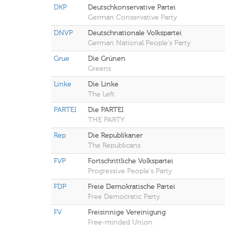
DKP
Deutschkonservative Partei
German Conservative Party
DNVP
Deutschnationale Volkspartei
German National People's Party
Grue
Die Grünen
Greens
Linke
Die Linke
The Left
PARTEI
Die PARTEI
THE PARTY
Rep
Die Republikaner
The Republicans
FVP
Fortschrittliche Volkspartei
Progressive People's Party
FDP
Freie Demokratische Partei
Free Democratic Party
FV
Freisinnige Vereinigung
Free-minded Union