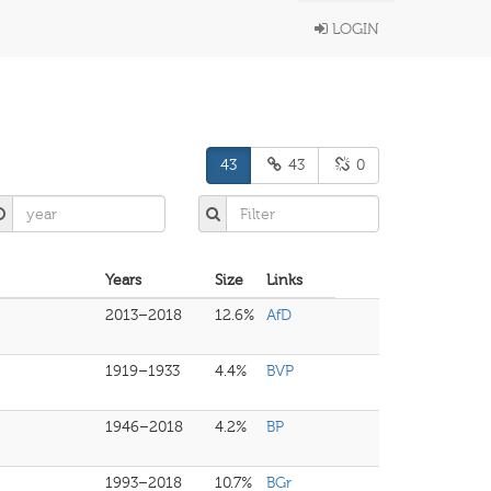
LOGIN
43
43
0
Years
Size
Links
2013–2018
12.6%
AfD
1919–1933
4.4%
BVP
1946–2018
4.2%
BP
1993–2018
10.7%
BGr