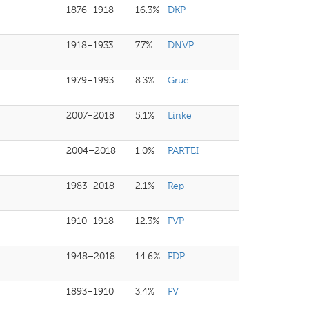
1876–1918
16.3%
DKP
1918–1933
7.7%
DNVP
1979–1993
8.3%
Grue
2007–2018
5.1%
Linke
2004–2018
1.0%
PARTEI
1983–2018
2.1%
Rep
1910–1918
12.3%
FVP
1948–2018
14.6%
FDP
1893–1910
3.4%
FV