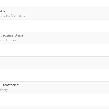
ung
t [East Germany]
ch Soziale Union
cial Union
 Staatspartei
Party