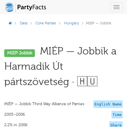
Toggl
navig
Data
Core Parties
Hungary
MIEP — Jobbik
MIÉP — Jobbik a
MIEP Jobbik
Harmadik Út
pártszövetség · 🇭🇺
MIÉP — Jobbik Third Way Alliance of Parties
English Name
2005–2006
Time
2.2% in 2006
Share