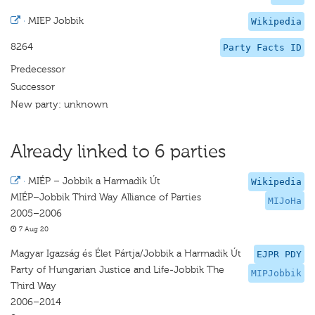
·
MIEP Jobbik
Wikipedia
8264
Party Facts ID
Predecessor
Successor
New party: unknown
Already linked to 6 parties
·
MIÉP – Jobbik a Harmadik Út
Wikipedia
MIÉP–Jobbik Third Way Alliance of Parties
MIJoHa
2005–2006
7 Aug 20
Magyar Igazság és Élet Pártja/Jobbik a Harmadik Út
EJPR PDY
Party of Hungarian Justice and Life-Jobbik The
MIPJobbik
Third Way
2006–2014