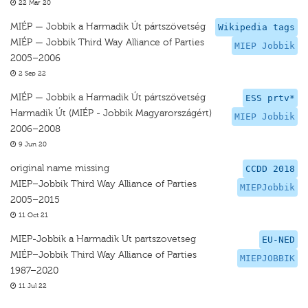
22 Mar 20
MIÉP — Jobbik a Harmadik Út pártszövetség
Wikipedia tags
MIÉP — Jobbik Third Way Alliance of Parties
MIEP Jobbik
2005–2006
2 Sep 22
MIÉP — Jobbik a Harmadik Út pártszövetség
ESS prtv*
Harmadik Út (MIÉP - Jobbik Magyarországért)
MIEP Jobbik
2006–2008
9 Jun 20
original name missing
CCDD 2018
MIEP–Jobbik Third Way Alliance of Parties
MIEPJobbik
2005–2015
11 Oct 21
MIEP-Jobbik a Harmadik Ut partszovetseg
EU-NED
MIÉP–Jobbik Third Way Alliance of Parties
MIEPJOBBIK
1987–2020
11 Jul 22