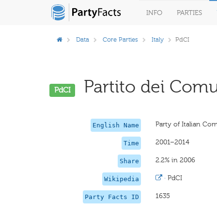
INFO
PARTIES
Data
Core Parties
Italy
PdCI
Partito dei Comuni
PdCI
Party of Italian C
English Name
2001–2014
Time
2.2% in 2006
Share
·
PdCI
Wikipedia
1635
Party Facts ID