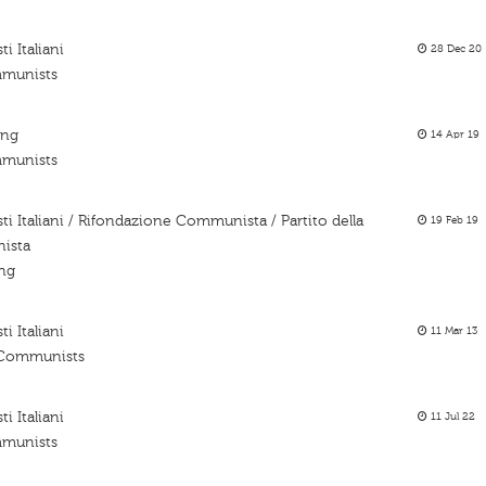
i Italiani
28 Dec 20
ommunists
ing
14 Apr 19
ommunists
ti Italiani / Rifondazione Communista / Partito della
19 Feb 19
nista
ing
i Italiani
11 Mar 13
n Communists
i Italiani
11 Jul 22
ommunists