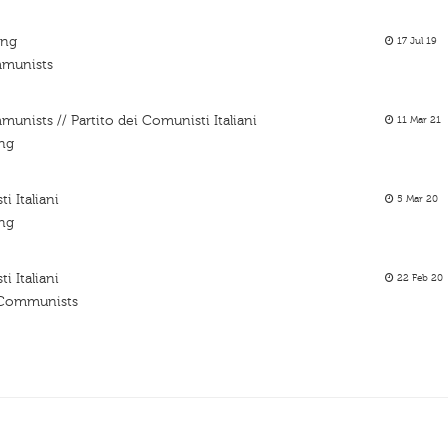
ing
17 Jul 19
ommunists
munists // Partito dei Comunisti Italiani
11 Mar 21
ing
i Italiani
5 Mar 20
ing
i Italiani
22 Feb 20
n Communists