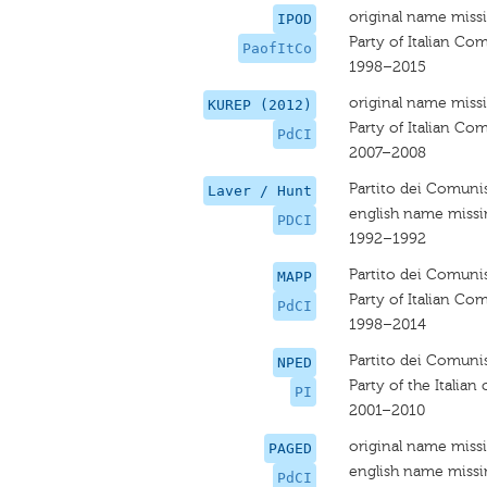
original name miss
IPOD
Party of Italian C
PaofItCo
1998–2015
original name miss
KUREP (2012)
Party of Italian C
PdCI
2007–2008
Partito dei Comunist
Laver / Hunt
english name miss
PDCI
1992–1992
Partito dei Comunist
MAPP
Party of Italian C
PdCI
1998–2014
Partito dei Comunist
NPED
Party of the Italia
PI
2001–2010
original name miss
PAGED
english name miss
PdCI