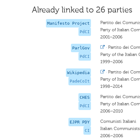
Already linked to 26 parties
Partito dei Comunist
Manifesto Project
Party of Italian C
PdCI
2001–2006
·
Partito dei Comu
ParlGov
Party of the Italia
PdCI
1999–2006
·
Partito dei Comu
Wikipedia
Party of Italian C
PadeCoIt
1998–2014
Partito dei Comunist
CHES
Party of Italian C
PdCI
2006–2010
Comunisti Italiani
EJPR PDY
Italian Communists
CI
2006–2006