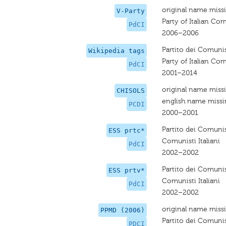
original name miss
V-Party
Party of Italian C
PdCI
2006–2006
Partito dei Comunist
Wikipedia tags
Party of Italian C
PdCI
2001–2014
original name miss
CHISOLS
english name miss
PCDI
2000–2001
Partito dei Comunist
ESS prtc*
Comunisti Italiani
PdCI
2002–2002
Partito dei Comunist
ESS prtv*
Comunisti Italiani
PdCI
2002–2002
original name miss
PPMD (2006)
Partito dei Comunist
PDCI