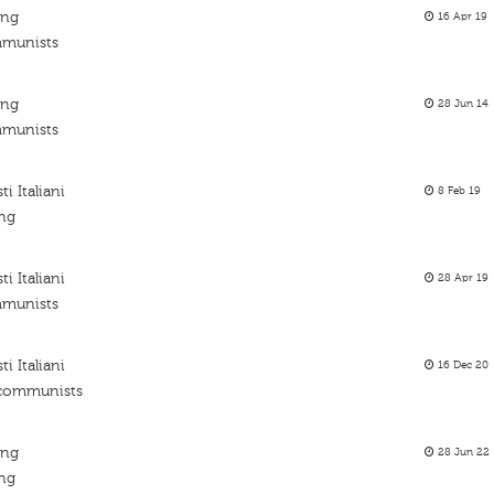
ing
16 Apr 19
ommunists
ing
28 Jun 14
ommunists
i Italiani
8 Feb 19
ing
i Italiani
28 Apr 19
ommunists
i Italiani
16 Dec 20
n communists
ing
28 Jun 22
ing