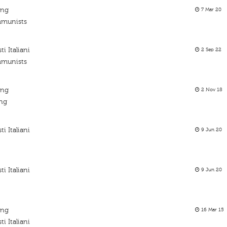
ing
7 Mar 20
ommunists
i Italiani
2 Sep 22
ommunists
ing
2 Nov 18
ing
i Italiani
9 Jun 20
i Italiani
9 Jun 20
ing
16 Mar 15
i Italiani