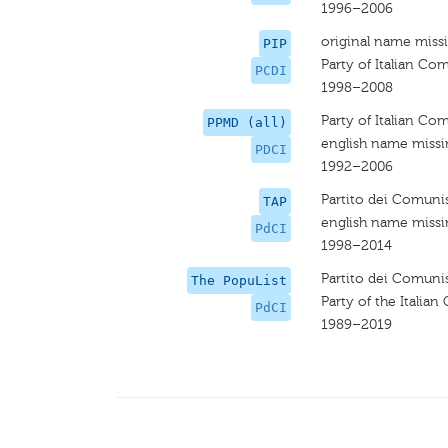
1996–2006
original name miss
PIP
Party of Italian C
PCDI
1998–2008
Party of Italian Com
PPMD (all)
english name miss
PDCI
1992–2006
Partito dei Comunist
TAP
english name miss
PdCI
1998–2014
Partito dei Comunist
The PopuList
Party of the Italia
PdCI
1989–2019