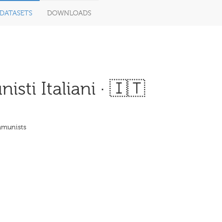
DATASETS
DOWNLOADS
sti Italiani · 🇮🇹
ommunists