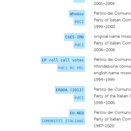
2001–2004
Partito dei Comunist
WhoGov
Party of Italian C
PDCI
1999–2000
original name miss
CSES-IMD
Party of Italian C
PdCI
2006–2006
Partito dei Comunis
EP roll call votes
rifondazione comu
PdCI RC PRC
english name miss
1994–1999
Partito dei Comunist
ERDDA (2013)
Party of the Italia
PdCI
1998–2006
Partito dei Comunist
EU-NED
Party of Italian C
COMUNISTI ITALIANI
1987–2020