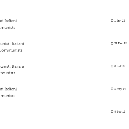
i Italiani
1 Jan 13
ommunists
nisti Italiani
31 Dec 12
n Communists
nisti Italiani
8 Jul 18
ommunists
i Italiani
3 May 14
ommunists
8 Sep 15