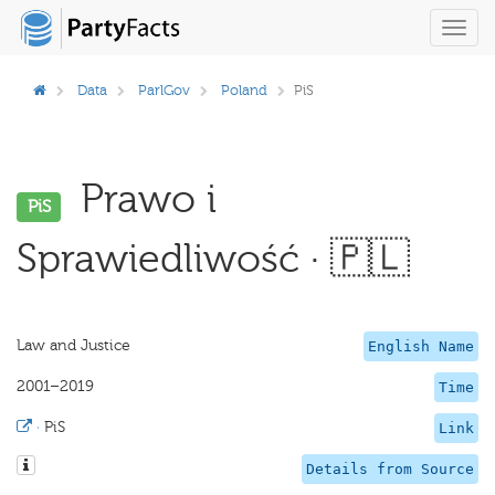
Toggl
navig
Data
ParlGov
Poland
PiS
Prawo i
PiS
Sprawiedliwość · 🇵🇱
Law and Justice
English Name
2001–2019
Time
·
PiS
Link
Details from Source