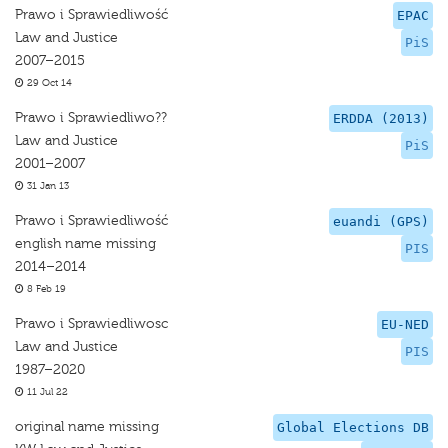
Prawo i Sprawiedliwość
EPAC
Law and Justice
PiS
2007–2015
29 Oct 14
Prawo i Sprawiedliwo??
ERDDA (2013)
Law and Justice
PiS
2001–2007
31 Jan 13
Prawo i Sprawiedliwość
euandi (GPS)
english name missing
PIS
2014–2014
8 Feb 19
Prawo i Sprawiedliwosc
EU-NED
Law and Justice
PIS
1987–2020
11 Jul 22
original name missing
Global Elections DB