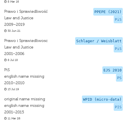
8 Mar 16
Prawo i Sprawiedliwość
PPEPE (2021)
Law and Justice
PiS
2009–2019
30 Jun 21
Prawo i Sprawiedliwosc
Schlager / Weisblatt
Law and Justice
PiS
2001–2006
8 Jul 18
PiS
EJS 2010
english name missing
PS
2010–2010
13 Jul 19
original name missing
WPID (micro-data)
english name missing
PIS
2001–2015
11 Mar 26