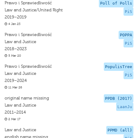
Prawo i Sprawiedliwość
Poll of Polls
Law and Justice/United Right
PiS
2019–2019
4 Jan 23
Prawo i Sprawiedliwość
POPPA
Law and Justice
PiS
2018–2023
5 Mar 20
Prawo i Sprawiedliwość
PopulisTree
Law and Justice
PiS
2019–2024
11 Mar 26
original name missing
PPDB (2017)
Law and Justice
LaanJu
2011–2014
2 Mar 17
Law and Justice
PPMD (all)
english name missing