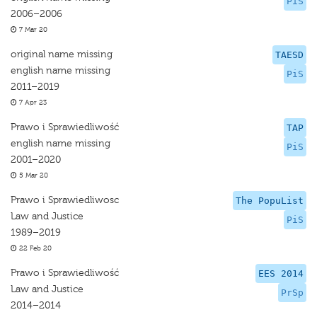
PiS
2006–2006
7 Mar 20
original name missing
TAESD
english name missing
PiS
2011–2019
7 Apr 23
Prawo i Sprawiedliwość
TAP
english name missing
PiS
2001–2020
5 Mar 20
Prawo i Sprawiedliwosc
The PopuList
Law and Justice
PiS
1989–2019
22 Feb 20
Prawo i Sprawiedliwość
EES 2014
Law and Justice
PrSp
2014–2014