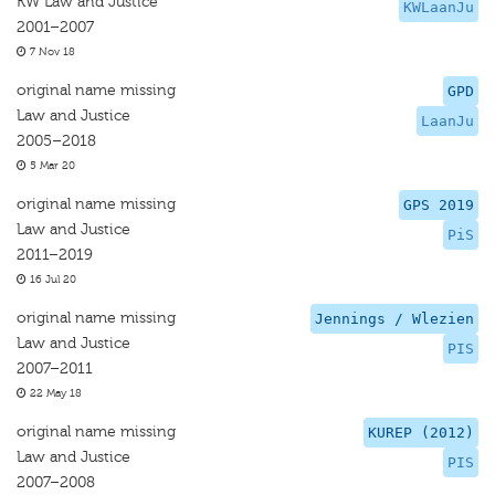
KW Law and Justice
KWLaanJu
2001–2007
7 Nov 18
original name missing
GPD
Law and Justice
LaanJu
2005–2018
5 Mar 20
original name missing
GPS 2019
Law and Justice
PiS
2011–2019
16 Jul 20
original name missing
Jennings / Wlezien
Law and Justice
PIS
2007–2011
22 May 18
original name missing
KUREP (2012)
Law and Justice
PIS
2007–2008