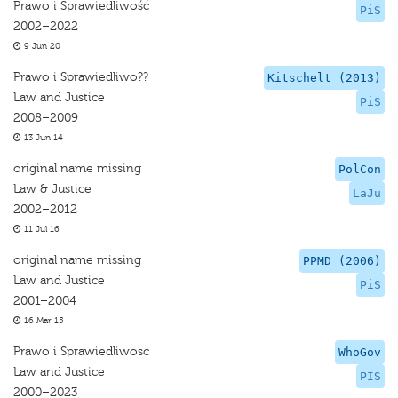
Prawo i Sprawiedliwość
PiS
2002–2022
9 Jun 20
Prawo i Sprawiedliwo??
Kitschelt (2013)
Law and Justice
PiS
2008–2009
13 Jun 14
original name missing
PolCon
Law & Justice
LaJu
2002–2012
11 Jul 16
original name missing
PPMD (2006)
Law and Justice
PiS
2001–2004
16 Mar 15
Prawo i Sprawiedliwosc
WhoGov
Law and Justice
PIS
2000–2023