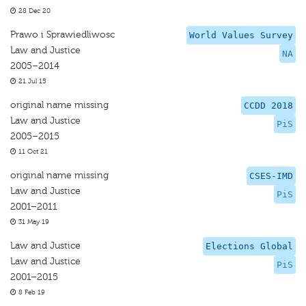
28 Dec 20
Prawo i Sprawiedliwosc
World Values Survey
Law and Justice
NA
2005–2014
21 Jul 15
original name missing
CCDD 2018
Law and Justice
PiS
2005–2015
11 Oct 21
original name missing
CSES-IMD
Law and Justice
PiS
2001–2011
31 May 19
Law and Justice
Elections Global
Law and Justice
PiS
2001–2015
8 Feb 19