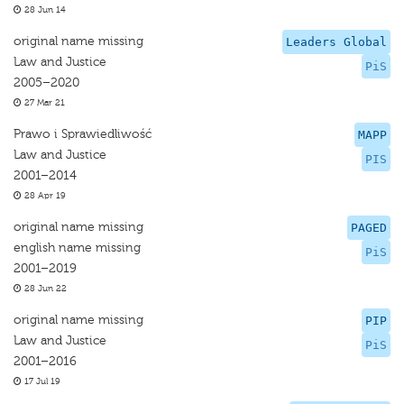
28 Jun 14
original name missing
Leaders Global
Law and Justice
PiS
2005–2020
27 Mar 21
Prawo i Sprawiedliwość
MAPP
Law and Justice
PIS
2001–2014
28 Apr 19
original name missing
PAGED
english name missing
PiS
2001–2019
28 Jun 22
original name missing
PIP
Law and Justice
PiS
2001–2016
17 Jul 19