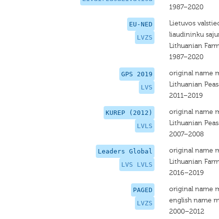
1987–2020
Lietuvos valstiec
EU-NED
liaudininku saj
LVZS
Lithuanian Far
1987–2020
original name 
GPS 2019
Lithuanian Pea
LVS
2011–2019
original name 
KUREP (2012)
Lithuanian Pea
LVLS
2007–2008
original name 
Leaders Global
Lithuanian Far
LVS LVLS
2016–2019
original name 
PAGED
english name m
LVZS
2000–2012