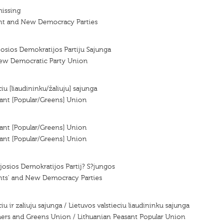
missing
nt and New Democracy Parties
ujosios Demokratijos Partiju Sajunga
ew Democratic Party Union
ciu [liaudininku/žaliuju] sajunga
ant [Popular/Greens] Union
ant [Popular/Greens] Union
ant [Popular/Greens] Union
ujosios Demokratijos Partij? S?jungos
nts' and New Democracy Parties
ciu ir zaliuju sajunga / Lietuvos valstieciu liaudininku sajunga
mers and Greens Union / Lithuanian Peasant Popular Union