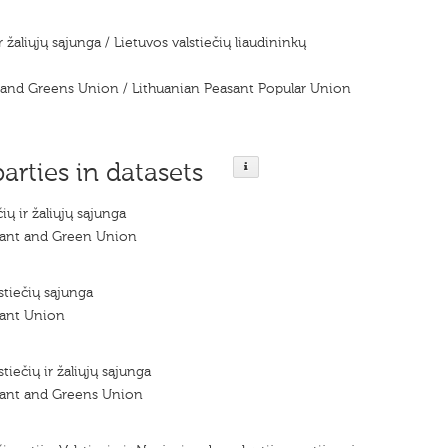
r žaliųjų sąjunga / Lietuvos valstiečių liaudininkų
 and Greens Union / Lithuanian Peasant Popular Union
parties in datasets
ių ir žaliųjų sąjunga
sant and Green Union
stiečių sąjunga
sant Union
stiečių ir žaliųjų sąjunga
sant and Greens Union