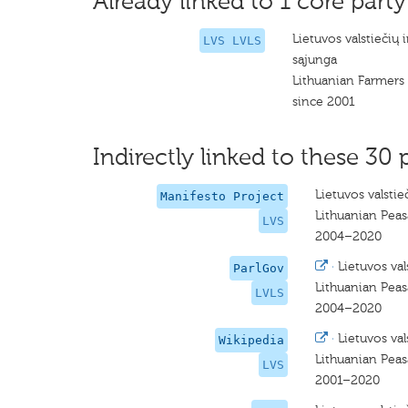
Already linked to 1 core party
Lietuvos valstiečių i
LVS LVLS
sąjunga
Lithuanian Farmers
since 2001
Indirectly linked to these 30 
Lietuvos valstieč
Manifesto Project
Lithuanian Pea
LVS
2004–2020
·
Lietuvos val
ParlGov
Lithuanian Pea
LVLS
2004–2020
·
Lietuvos val
Wikipedia
Lithuanian Pea
LVS
2001–2020