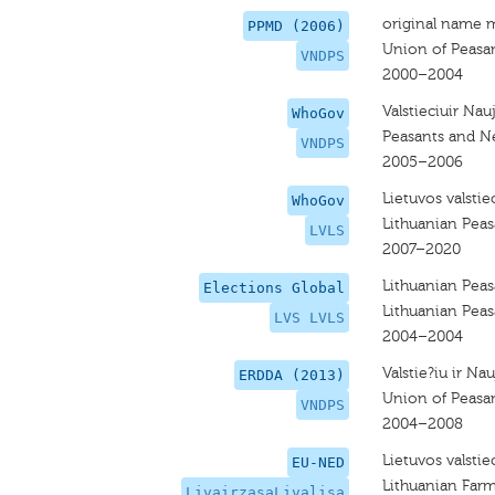
original name 
PPMD (2006)
Union of Peasa
VNDPS
2000–2004
Valstieciuir Na
WhoGov
Peasants and N
VNDPS
2005–2006
Lietuvos valstie
WhoGov
Lithuanian Peas
LVLS
2007–2020
Lithuanian Peas
Elections Global
Lithuanian Peas
LVS LVLS
2004–2004
Valstie?iu ir Na
ERDDA (2013)
Union of Peasa
VNDPS
2004–2008
Lietuvos valstie
EU-NED
Lithuanian Far
LivairzasaLivalisa