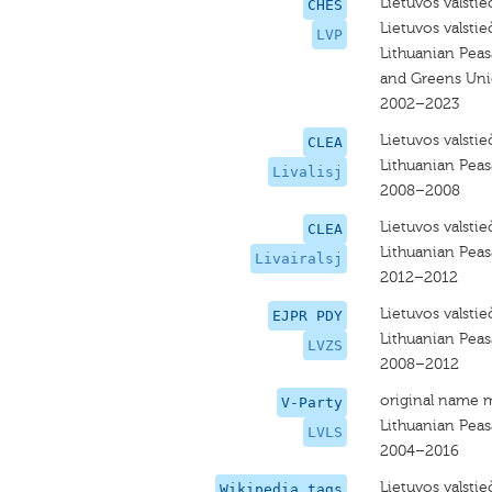
Lietuvos valstie
CHES
Lietuvos valstieč
LVP
Lithuanian Peas
and Greens Un
2002–2023
Lietuvos valstie
CLEA
Lithuanian Pea
Livalisj
2008–2008
Lietuvos valstieč
CLEA
Lithuanian Pea
Livairalsj
2012–2012
Lietuvos valstieč
EJPR PDY
Lithuanian Pea
LVZS
2008–2012
original name 
V-Party
Lithuanian Peas
LVLS
2004–2016
Lietuvos valstie
Wikipedia tags