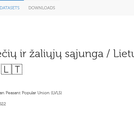
DATASETS
DOWNLOADS
čių ir žaliųjų sąjunga / Liet
 🇱🇹
an Peasant Popular Union (LVLS)
022