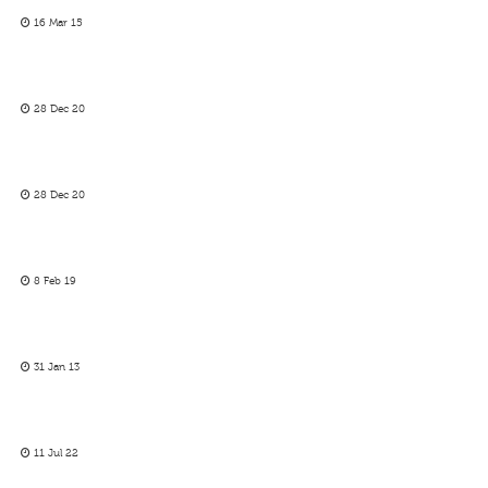
16 Mar 15
28 Dec 20
28 Dec 20
8 Feb 19
31 Jan 13
11 Jul 22