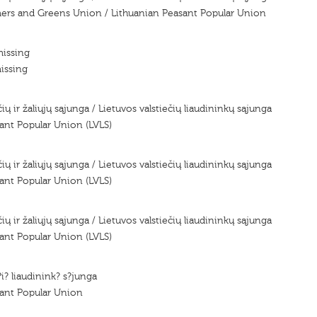
mers and Greens Union / Lithuanian Peasant Popular Union
missing
issing
čių ir žaliųjų sąjunga / Lietuvos valstiečių liaudininkų sąjunga
ant Popular Union (LVLS)
čių ir žaliųjų sąjunga / Lietuvos valstiečių liaudininkų sąjunga
ant Popular Union (LVLS)
čių ir žaliųjų sąjunga / Lietuvos valstiečių liaudininkų sąjunga
ant Popular Union (LVLS)
?i? liaudinink? s?junga
sant Popular Union