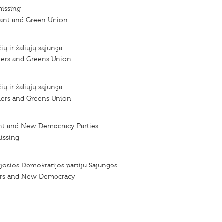
missing
sant and Green Union
ių ir žaliųjų sąjunga
mers and Greens Union
ių ir žaliųjų sąjunga
mers and Greens Union
nt and New Democracy Parties
issing
aujosios Demokratijos partiju Sajungos
ers and New Democracy