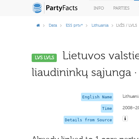
INFO
PARTIES
Data
ESS prtv*
Lithuania
LVŽS / LVLS
Lietuvos valstie
LVS LVLS
liaudininkų sąjunga ·
Lithuani
English Name
2008–2
Time
Details from Source