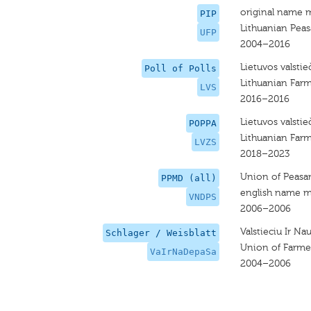
original name 
PIP
Lithuanian Pea
UFP
2004–2016
Lietuvos valstieč
Poll of Polls
Lithuanian Far
LVS
2016–2016
Lietuvos valstieč
POPPA
Lithuanian Far
LVZS
2018–2023
Union of Peasa
PPMD (all)
english name m
VNDPS
2006–2006
Valstieciu Ir N
Schlager / Weisblatt
Union of Farm
VaIrNaDepaSa
2004–2006