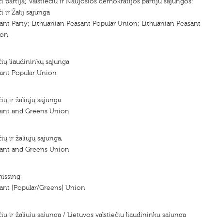
či partija; Valstieciu ir Naujosios demokratijos partiju sajungos;
i ir Žalij sąjunga
ant Party; Lithuanian Peasant Popular Union; Lithuanian Peasant
ion
čių liaudininkų sąjunga
sant Popular Union
ių ir žaliųjų sąjunga
sant and Greens Union
ių ir žaliųjų sąjunga,
sant and Greens Union
missing
ant [Popular/Greens] Union
čių ir žaliųjų sąjunga / Lietuvos valstiečių liaudininkų sąjunga