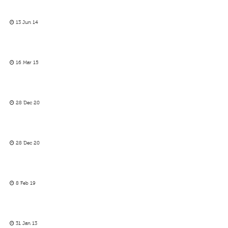
13 Jun 14
16 Mar 15
28 Dec 20
28 Dec 20
8 Feb 19
31 Jan 13