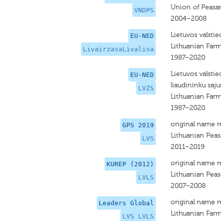
Union of Peasa
VNDPS
2004–2008
Lietuvos valstie
EU-NED
Lithuanian Far
LivairzasaLivalisa
1987–2020
Lietuvos valstiec
EU-NED
liaudininku saj
LVZS
Lithuanian Far
1987–2020
original name 
GPS 2019
Lithuanian Pea
LVS
2011–2019
original name 
KUREP (2012)
Lithuanian Pea
LVLS
2007–2008
original name 
Leaders Global
Lithuanian Far
LVS LVLS