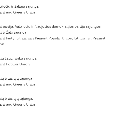
stiečių ir žaliųjų sąjunga
sant and Greens Union
či partija; Valstieciu ir Naujosios demokratijos partiju sajungos;
i ir Žalij sąjunga
ant Party; Lithuanian Peasant Popular Union; Lithuanian Peasant
ion
čių liaudininkų sąjunga
sant Popular Union
ių ir žaliųjų sąjunga
sant and Greens Union
ių ir žaliųjų sąjunga,
sant and Greens Union