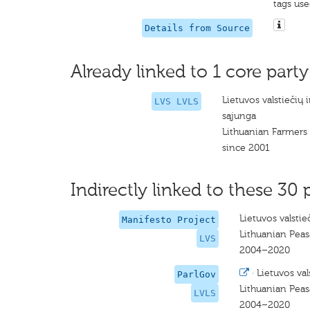
tags use
Details from Source
Already linked to 1 core party
Lietuvos valstiečių i
LVS LVLS
sąjunga
Lithuanian Farmers
since 2001
Indirectly linked to these 30 
Lietuvos valstieč
Manifesto Project
Lithuanian Pea
LVS
2004–2020
·
Lietuvos val
ParlGov
Lithuanian Pea
LVLS
2004–2020