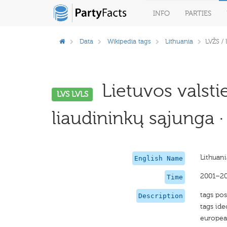
INFO
PARTIES
Data
Wikipedia tags
Lithuania
LVŽS /
Lietuvos valstie
LVS LVLS
liaudininkų sąjunga ·
Lithuan
English Name
2001–2
Time
tags pos
Description
tags ide
europe