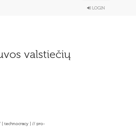
LOGIN
uvos valstiečių
 [ technocracy ] // pro-