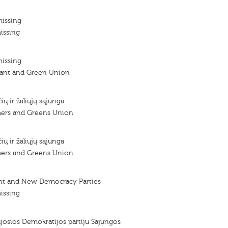
missing
issing
missing
sant and Green Union
ių ir žaliųjų sąjunga
mers and Greens Union
ių ir žaliųjų sąjunga
mers and Greens Union
nt and New Democracy Parties
issing
aujosios Demokratijos partiju Sajungos