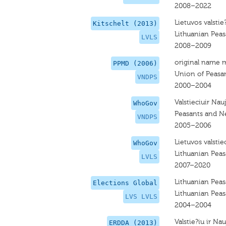
2008–2022
Lietuvos valstie
Kitschelt (2013)
Lithuanian Pea
LVLS
2008–2009
original name 
PPMD (2006)
Union of Peasa
VNDPS
2000–2004
Valstieciuir Na
WhoGov
Peasants and N
VNDPS
2005–2006
Lietuvos valstie
WhoGov
Lithuanian Peas
LVLS
2007–2020
Lithuanian Peas
Elections Global
Lithuanian Peas
LVS LVLS
2004–2004
Valstie?iu ir Na
ERDDA (2013)