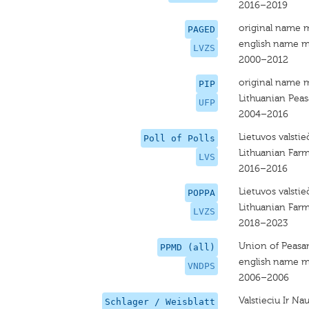
2016–2019
original name 
PAGED
english name m
LVZS
2000–2012
original name 
PIP
Lithuanian Pea
UFP
2004–2016
Lietuvos valstieč
Poll of Polls
Lithuanian Far
LVS
2016–2016
Lietuvos valstieč
POPPA
Lithuanian Far
LVZS
2018–2023
Union of Peasa
PPMD (all)
english name m
VNDPS
2006–2006
Valstieciu Ir N
Schlager / Weisblatt