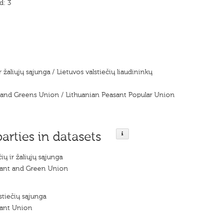
d: 3
r žaliųjų sąjunga / Lietuvos valstiečių liaudininkų
 and Greens Union / Lithuanian Peasant Popular Union
parties in datasets
ių ir žaliųjų sąjunga
sant and Green Union
stiečių sąjunga
sant Union