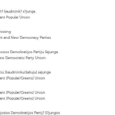
?i? liaudinink? s?junga
sant Popular Union
missing
nt and New Democracy Parties
ujosios Demokratijos Partiju Sajunga
ew Democratic Party Union
ciu [liaudininku/žaliuju] sajunga
ant [Popular/Greens] Union
ant [Popular/Greens] Union
ant [Popular/Greens] Union
ujosios Demokratijos Partij? S?jungos