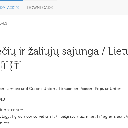
DATASETS
DOWNLOADS
 LVLS
čių ir žaliųjų sąjunga / Liet
 🇱🇹
ian Farmers and Greens Union / Lithuanian Peasant Popular Union
018
ition: centre
ology: [ green conservatism ] // [ palgrave macmillan ] // agrarianism //
anism