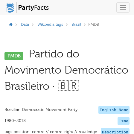
Toggl
navig
Data
Wikipedia tags
Brazil
PMDB
Partido do
PMDB
Movimento Democrático
Brasileiro · 🇧🇷
Brazilian Democratic Movement Party
English Name
1980–2018
Time
tags position: centre // centre-right // routledge
Description