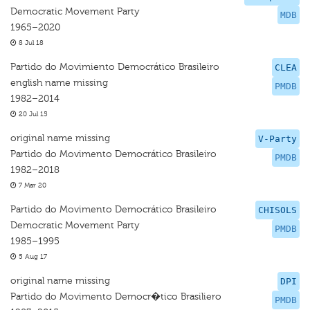
Democratic Movement Party
MDB
1965–2020
8 Jul 18
Partido do Movimiento Democrático Brasileiro
CLEA
english name missing
PMDB
1982–2014
20 Jul 15
original name missing
V-Party
Partido do Movimento Democrático Brasileiro
PMDB
1982–2018
7 Mar 20
Partido do Movimento Democrático Brasileiro
CHISOLS
Democratic Movement Party
PMDB
1985–1995
5 Aug 17
original name missing
DPI
Partido do Movimento Democr�tico Brasiliero
PMDB