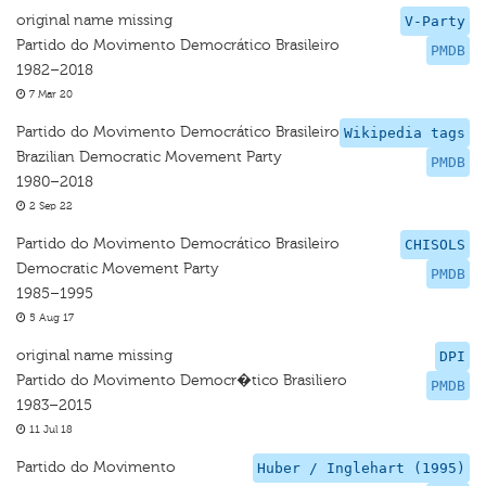
original name missing
V-Party
Partido do Movimento Democrático Brasileiro
PMDB
1982–2018
7 Mar 20
Partido do Movimento Democrático Brasileiro
Wikipedia tags
Brazilian Democratic Movement Party
PMDB
1980–2018
2 Sep 22
Partido do Movimento Democrático Brasileiro
CHISOLS
Democratic Movement Party
PMDB
1985–1995
5 Aug 17
original name missing
DPI
Partido do Movimento Democr�tico Brasiliero
PMDB
1983–2015
11 Jul 18
Partido do Movimento
Huber / Inglehart (1995)