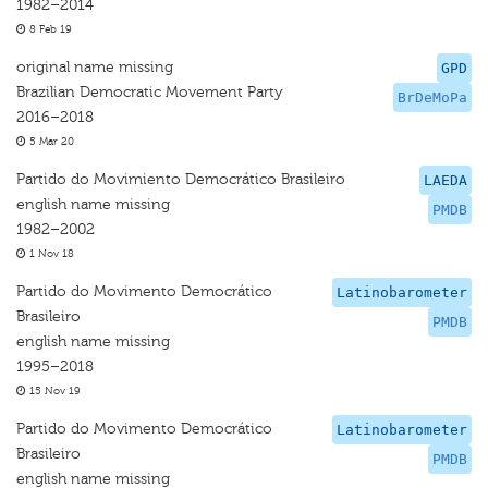
1982–2014
8 Feb 19
original name missing
GPD
Brazilian Democratic Movement Party
BrDeMoPa
2016–2018
5 Mar 20
Partido do Movimiento Democrático Brasileiro
LAEDA
english name missing
PMDB
1982–2002
1 Nov 18
Partido do Movimento Democrático
Latinobarometer
Brasileiro
PMDB
english name missing
1995–2018
15 Nov 19
Partido do Movimento Democrático
Latinobarometer
Brasileiro
PMDB
english name missing