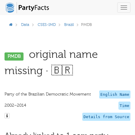
Toggl
navig
Data
CSES-IMD
Brazil
PMDB
original name
PMDB
missing · 🇧🇷
Party of the Brazilian Democratic Movement
English Name
2002–2014
Time
Details from Source