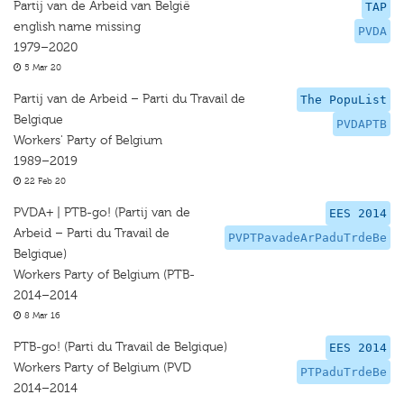
Partij van de Arbeid van België
TAP
english name missing
PVDA
1979–2020
5 Mar 20
Partij van de Arbeid – Parti du Travail de
The PopuList
Belgique
PVDAPTB
Workers' Party of Belgium
1989–2019
22 Feb 20
PVDA+ | PTB-go! (Partij van de
EES 2014
Arbeid – Parti du Travail de
PVPTPavadeArPaduTrdeBe
Belgique)
Workers Party of Belgium (PTB-
2014–2014
8 Mar 16
PTB-go! (Parti du Travail de Belgique)
EES 2014
Workers Party of Belgium (PVD
PTPaduTrdeBe
2014–2014