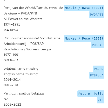
Partij van der Arbeid/Parti du travail de
Mackie / Rose (1991)
Belgique – PVDA/PTB
PVDAPTB
All Power to the Workers
1974–1991
29 Nov 13
Parti ouvrier socialiste/ Socialistische
Mackie / Rose (1991)
Arbeiderspartij – POS/SAP
POSSAP
Revolutionary Workers' League
1977–1991
29 Nov 13
original name missing
PAGED
english name missing
PTBPvdA
2014–2014
28 Jun 22
Parti du travail de Belgique
Poll of Polls
NA
PTB
2008–2022