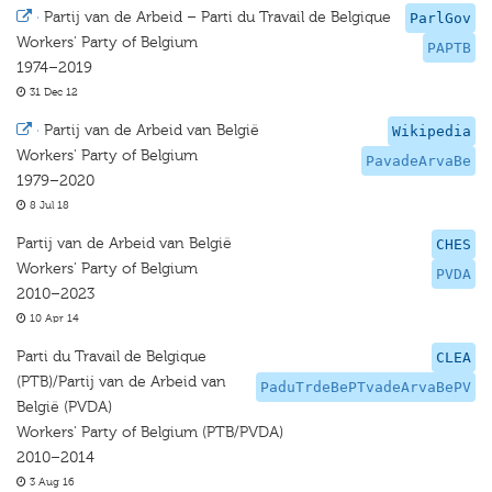
·
Partij van de Arbeid – Parti du Travail de Belgique
ParlGov
Workers' Party of Belgium
PAPTB
1974–2019
31 Dec 12
·
Partij van de Arbeid van België
Wikipedia
Workers' Party of Belgium
PavadeArvaBe
1979–2020
8 Jul 18
Partij van de Arbeid van België
CHES
Workers’ Party of Belgium
PVDA
2010–2023
10 Apr 14
Parti du Travail de Belgique
CLEA
(PTB)/Partij van de Arbeid van
PaduTrdeBePTvadeArvaBePV
België (PVDA)
Workers' Party of Belgium (PTB/PVDA)
2010–2014
3 Aug 16