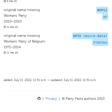
8 Mar 16
original name missing
NPPSI
Workers' Party
WP
2010–2010
11 Dec 20
original name missing
WPID (micro-data)
Workers' Party of Belgium
PTBPVDA
1971–2014
11 Mar 26
added: July 11, 2022, 11:51 p.m. — updated: July 11, 2022, 11:51 p.m.
|
Privacy
| © Party Facts authors 2013