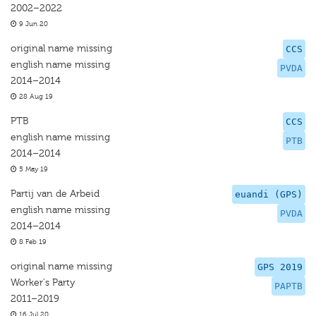
2002–2022
9 Jun 20
original name missing
CCS
english name missing
PVDA
2014–2014
28 Aug 19
PTB
CCS
english name missing
PTB
2014–2014
5 May 19
Partij van de Arbeid
euandi (GPS)
english name missing
PVDA
2014–2014
8 Feb 19
original name missing
GPS 2019
Worker's Party
PAPTB
2011–2019
16 Jul 20