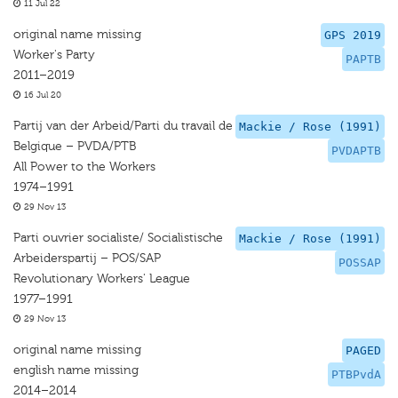
11 Jul 22
original name missing
GPS 2019
Worker's Party
PAPTB
2011–2019
16 Jul 20
Partij van der Arbeid/Parti du travail de
Mackie / Rose (1991)
Belgique – PVDA/PTB
PVDAPTB
All Power to the Workers
1974–1991
29 Nov 13
Parti ouvrier socialiste/ Socialistische
Mackie / Rose (1991)
Arbeiderspartij – POS/SAP
POSSAP
Revolutionary Workers' League
1977–1991
29 Nov 13
original name missing
PAGED
english name missing
PTBPvdA
2014–2014