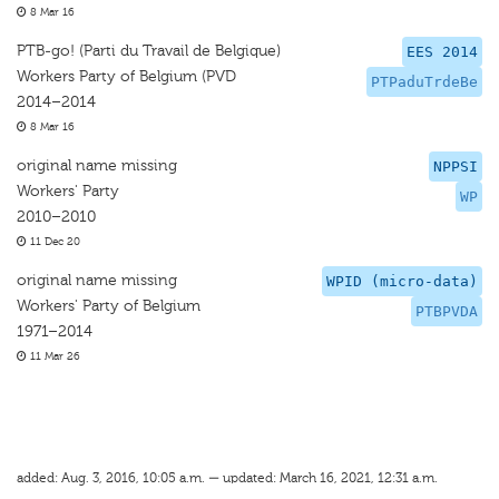
8 Mar 16
PTB-go! (Parti du Travail de Belgique)
EES 2014
Workers Party of Belgium (PVD
PTPaduTrdeBe
2014–2014
8 Mar 16
original name missing
NPPSI
Workers' Party
WP
2010–2010
11 Dec 20
original name missing
WPID (micro-data)
Workers' Party of Belgium
PTBPVDA
1971–2014
11 Mar 26
added: Aug. 3, 2016, 10:05 a.m. — updated: March 16, 2021, 12:31 a.m.