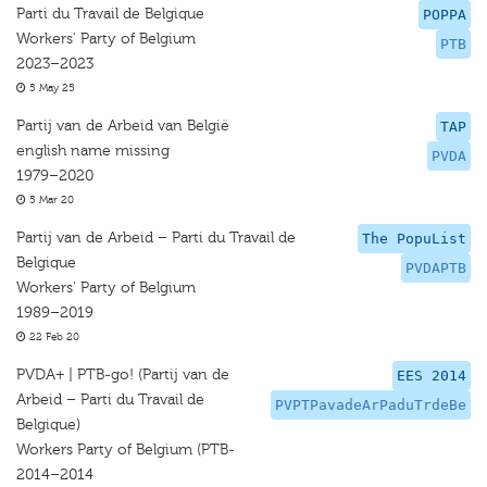
Parti du Travail de Belgique
POPPA
Workers' Party of Belgium
PTB
2023–2023
5 May 25
Partij van de Arbeid van België
TAP
english name missing
PVDA
1979–2020
5 Mar 20
Partij van de Arbeid – Parti du Travail de
The PopuList
Belgique
PVDAPTB
Workers' Party of Belgium
1989–2019
22 Feb 20
PVDA+ | PTB-go! (Partij van de
EES 2014
Arbeid – Parti du Travail de
PVPTPavadeArPaduTrdeBe
Belgique)
Workers Party of Belgium (PTB-
2014–2014