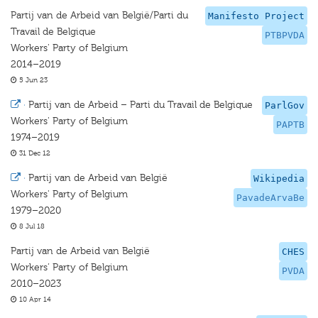
Partij van de Arbeid van België/Parti du
Manifesto Project
Travail de Belgique
PTBPVDA
Workers' Party of Belgium
2014–2019
5 Jun 23
·
Partij van de Arbeid – Parti du Travail de Belgique
ParlGov
Workers' Party of Belgium
PAPTB
1974–2019
31 Dec 12
·
Partij van de Arbeid van België
Wikipedia
Workers' Party of Belgium
PavadeArvaBe
1979–2020
8 Jul 18
Partij van de Arbeid van België
CHES
Workers’ Party of Belgium
PVDA
2010–2023
10 Apr 14