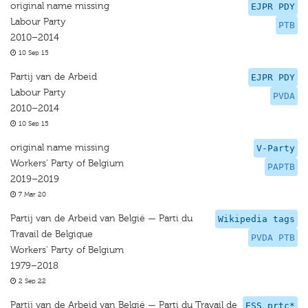
original name missing
EJPR PDY
Labour Party
PTB
2010–2014
10 Sep 15
Partij van de Arbeid
EJPR PDY
Labour Party
PVDA
2010–2014
10 Sep 15
original name missing
V-Party
Workers' Party of Belgium
PAPTB
2019–2019
7 Mar 20
Partij van de Arbeid van België — Parti du
Wikipedia tags
Travail de Belgique
PVDA PTB
Workers' Party of Belgium
1979–2018
2 Sep 22
Partij van de Arbeid van België — Parti du Travail de
ESS prtc*