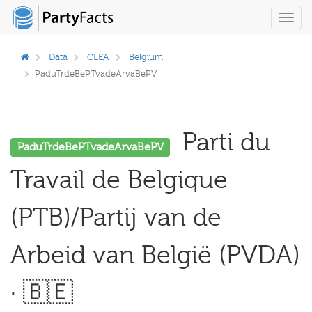
Toggl
navig
Data
CLEA
Belgium
PaduTrdeBePTvadeArvaBePV
Parti du
PaduTrdeBePTvadeArvaBePV
Travail de Belgique
(PTB)/Partij van de
Arbeid van België (PVDA)
· 🇧🇪