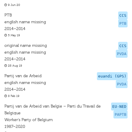
9 Jun 20
PTB
CCS
english name missing
PTB
2014–2014
5 May 19
original name missing
CCS
english name missing
PVDA
2014–2014
28 Aug 19
Partij van de Arbeid
euandi (GPS)
english name missing
PVDA
2014–2014
8 Feb 19
Partij van de Arbeid van Belgie – Parti du Travail de
EU-NED
Belgique
PAPTB
Worker’s Party of Belgium
1987–2020