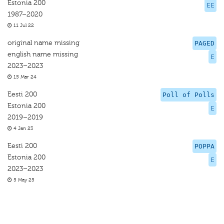
Estonia 200
EE
1987–2020
11 Jul 22
original name missing
PAGED
english name missing
E
2023–2023
15 Mar 24
Eesti 200
Poll of Polls
Estonia 200
E
2019–2019
4 Jan 23
Eesti 200
POPPA
Estonia 200
E
2023–2023
5 May 25