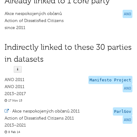
Already linked to 1 core party
Akce nespokojených občanů
ANO
Action of Dissatisfied Citizens
since 2011
Indirectly linked to these 30 parties
in datasets
ANO 2011
Manifesto Project
ANO 2011
ANO
2013–2017
17 Nov 15
·
Akce nespokojených občanů 2011
ParlGov
Action of Dissatisfied Citizens 2011
ANO
2013–2021
8 Feb 14