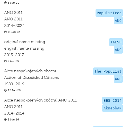
5 Mar 20
ANO 2011
PopulisTree
ANO 2011
ANO
2014–2024
11 Mar 26
original name missing
TAESD
english name missing
ANO
2013–2017
7 Apr 23
Akce nespokojených obcanu
The PopuList
Action of Dissatisfied Citizens
ANO
1989–2019
22 Feb 20
Akce nespokojených občanů ANO 2011
EES 2014
ANO 2011
AkneobAN
2014–2014
8 Mar 16