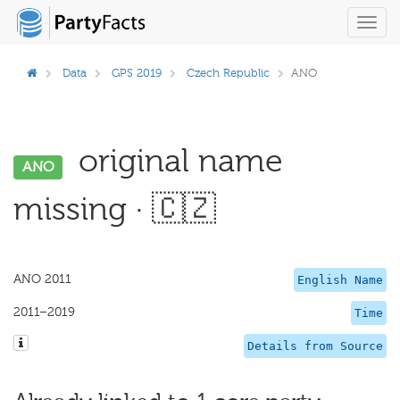
Toggl
navig
Data
GPS 2019
Czech Republic
ANO
original name
ANO
missing · 🇨🇿
ANO 2011
English Name
2011–2019
Time
Details from Source