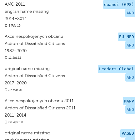
ANO 2011
euandi (GPS)
english name missing
ANO
2014–2014
8 Feb 19
Akce nespokojenych obcanu
EU-NED
Action of Dissatisfied Citizens
ANO
1987–2020
11 Jul 22
original name missing
Leaders Global
Action of Dissatisfied Citizens
ANO
2017–2020
27 Mar 21
Akce nespokojenych obcanu 2011
MAPP
Action of Dissatisfied Citizens 2011
ANO
2011–2014
28 Apr 19
original name missing
PAGED