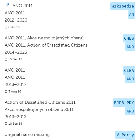
·
ANO 2011
Wikipedia
ANO 2011
AN
2012–2020
8 Jul 18
ANO 2011, Akce nespokojených obanů
CHES
ANO 2011, Action of Dissatisﬁed Citizens
ANO
2014–2023
13 Dec 15
ANO 2011
CLEA
ANO 2011
ANO
2013–2017
3 Aug 16
Action of Dissatisfied Citizens 2011
EJPR PDY
Akce nespokojených občanů 2011
ANO
2013–2013
10 Sep 15
original name missing
V-Party