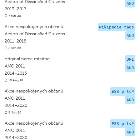
Action of Dissatisfied Citizens
ANO
2013–2017
7 Mar 20
Akce nespokojených občanů
Wikipedia tags
Action of Dissatisfied Citizens
ANO
2011–2018
2 Sep 22
original name missing
DPI
ANO 2011
ANO
2014–2015
18 Aug 18
Akce nespokojených občanů
ESS prtc*
ANO 2011
ANO
2014–2020
9 Jun 20
Akce nespokojených občanů
ESS prtv*
ANO 2011
ANO
2014–2020