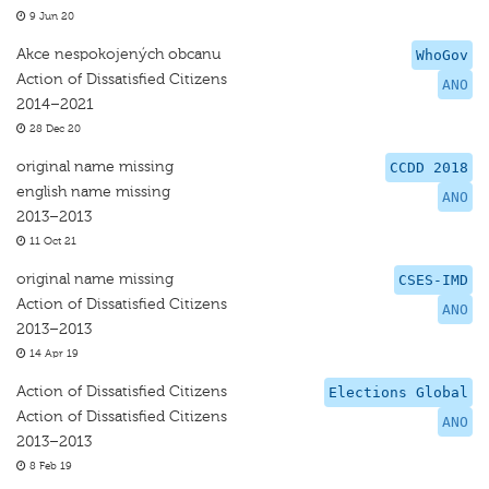
9 Jun 20
Akce nespokojených obcanu
WhoGov
Action of Dissatisfied Citizens
ANO
2014–2021
28 Dec 20
original name missing
CCDD 2018
english name missing
ANO
2013–2013
11 Oct 21
original name missing
CSES-IMD
Action of Dissatisfied Citizens
ANO
2013–2013
14 Apr 19
Action of Dissatisfied Citizens
Elections Global
Action of Dissatisfied Citizens
ANO
2013–2013
8 Feb 19