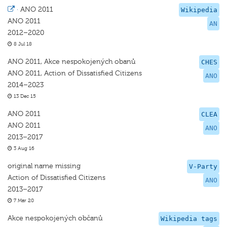
·
ANO 2011
Wikipedia
ANO 2011
AN
2012–2020
8 Jul 18
ANO 2011, Akce nespokojených obanů
CHES
ANO 2011, Action of Dissatisﬁed Citizens
ANO
2014–2023
13 Dec 15
ANO 2011
CLEA
ANO 2011
ANO
2013–2017
3 Aug 16
original name missing
V-Party
Action of Dissatisfied Citizens
ANO
2013–2017
7 Mar 20
Akce nespokojených občanů
Wikipedia tags