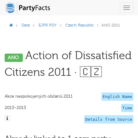
Toggl
navig
Data
EJPR PDY
Czech Republic
ANO 2011
Action of Dissatisfied
ANO
Citizens 2011 · 🇨🇿
Akce nespokojených občanů 2011
English Name
2013–2013
Time
Details from Source