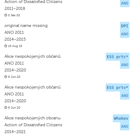
Action of Dissatisfied Citizens
ANO
2011–2018
2 Sep 22
original name missing
DPI
ANO 2011
ANO
2014–2015
18 Aug 18
Akce nespokojených občanů
ESS prtc*
ANO 2011
ANO
2014–2020
9 Jun 20
Akce nespokojených občanů
ESS prtv*
ANO 2011
ANO
2014–2020
9 Jun 20
Akce nespokojených obcanu
WhoGov
Action of Dissatisfied Citizens
ANO
2014–2021