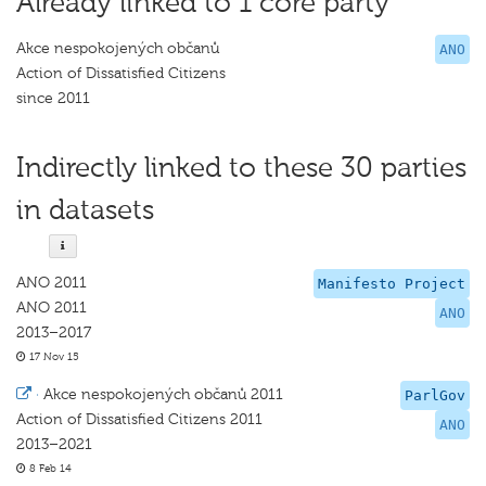
Already linked to 1 core party
Akce nespokojených občanů
ANO
Action of Dissatisfied Citizens
since 2011
Indirectly linked to these 30 parties
in datasets
ANO 2011
Manifesto Project
ANO 2011
ANO
2013–2017
17 Nov 15
·
Akce nespokojených občanů 2011
ParlGov
Action of Dissatisfied Citizens 2011
ANO
2013–2021
8 Feb 14