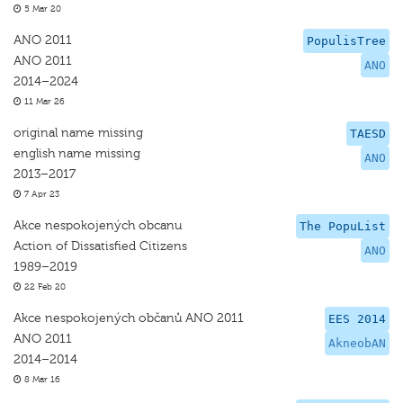
5 Mar 20
ANO 2011
PopulisTree
ANO 2011
ANO
2014–2024
11 Mar 26
original name missing
TAESD
english name missing
ANO
2013–2017
7 Apr 23
Akce nespokojených obcanu
The PopuList
Action of Dissatisfied Citizens
ANO
1989–2019
22 Feb 20
Akce nespokojených občanů ANO 2011
EES 2014
ANO 2011
AkneobAN
2014–2014
8 Mar 16