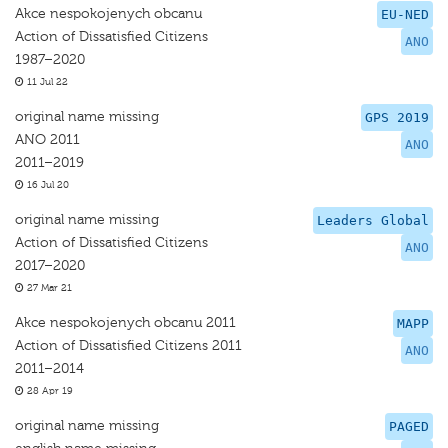
Akce nespokojenych obcanu
EU-NED
Action of Dissatisfied Citizens
ANO
1987–2020
11 Jul 22
original name missing
GPS 2019
ANO 2011
ANO
2011–2019
16 Jul 20
original name missing
Leaders Global
Action of Dissatisfied Citizens
ANO
2017–2020
27 Mar 21
Akce nespokojenych obcanu 2011
MAPP
Action of Dissatisfied Citizens 2011
ANO
2011–2014
28 Apr 19
original name missing
PAGED