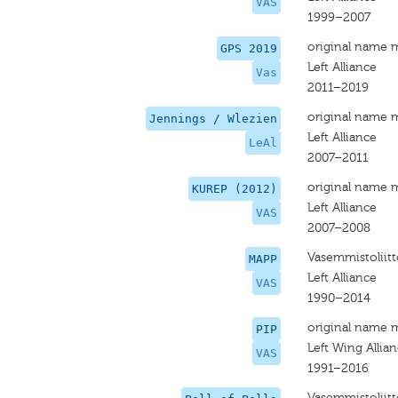
VAS
1999–2007
original name 
GPS 2019
Left Alliance
Vas
2011–2019
original name 
Jennings / Wlezien
Left Alliance
LeAl
2007–2011
original name 
KUREP (2012)
Left Alliance
VAS
2007–2008
Vasemmistoliitt
MAPP
Left Alliance
VAS
1990–2014
original name 
PIP
Left Wing Allia
VAS
1991–2016
Vasemmistoliitt