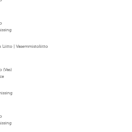
o
issing
Liitto | Vasemmistoliitto
o (Vas)
nce
missing
o
issing