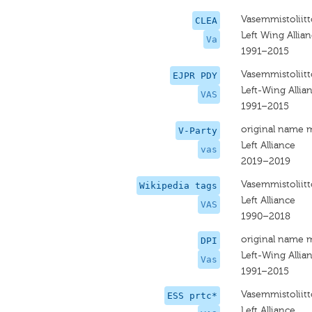
Vasemmistoliitt
CLEA
Left Wing Allia
Va
1991–2015
Vasemmistoliitt
EJPR PDY
Left-Wing Allia
VAS
1991–2015
original name 
V-Party
Left Alliance
vas
2019–2019
Vasemmistoliitt
Wikipedia tags
Left Alliance
VAS
1990–2018
original name 
DPI
Left-Wing Allia
Vas
1991–2015
Vasemmistoliitt
ESS prtc*
Left Alliance