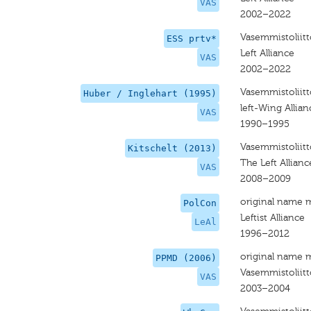
VAS
2002–2022
Vasemmistoliitt
ESS prtv*
Left Alliance
VAS
2002–2022
Vasemmistoliitt
Huber / Inglehart (1995)
left-Wing Allian
VAS
1990–1995
Vasemmistoliitt
Kitschelt (2013)
The Left Allianc
VAS
2008–2009
original name 
PolCon
Leftist Alliance
LeAl
1996–2012
original name 
PPMD (2006)
Vasemmistoliitt
VAS
2003–2004