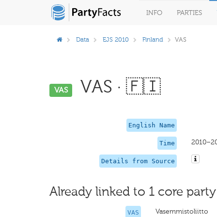
INFO
PARTIES
Data
EJS 2010
Finland
VAS
VAS · 🇫🇮
VAS
English Name
2010–2
Time
Details from Source
Already linked to 1 core party
Vasemmistoliitto
VAS