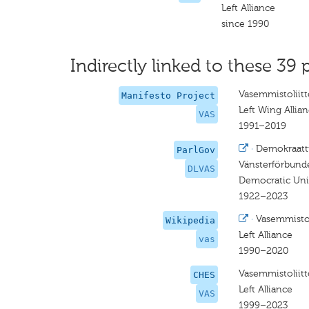
Left Alliance
since 1990
Indirectly linked to these 39 
Vasemmistoliitt
Manifesto Project
Left Wing Allia
VAS
1991–2019
·
Demokraatti
ParlGov
Vänsterförbund
DLVAS
Democratic Unio
1922–2023
·
Vasemmistol
Wikipedia
Left Alliance
vas
1990–2020
Vasemmistoliitt
CHES
Left Alliance
VAS
1999–2023