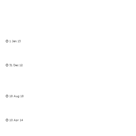
1 Jan 13
31 Dec 12
18 Aug 18
10 Apr 14