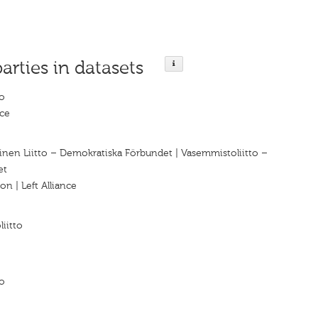
parties in datasets
o
nce
nen Liitto – Demokratiska Förbundet | Vasemmistoliitto –
et
n | Left Alliance
iitto
o