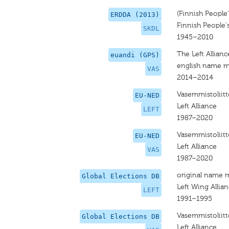
(Finnish People
ERDDA (2013)
Finnish People
SKDL
1945–2010
The Left Allianc
euandi (GPS)
english name m
VAS
2014–2014
Vasemmistoliitt
EU-NED
Left Alliance
LEFT
1987–2020
Vasemmistoliitt
EU-NED
Left Alliance
VAS
1987–2020
original name 
Global Elections DB
Left Wing Allian
LEFT
1991–1995
Vasemmistoliitt
Global Elections DB
Left Alliance