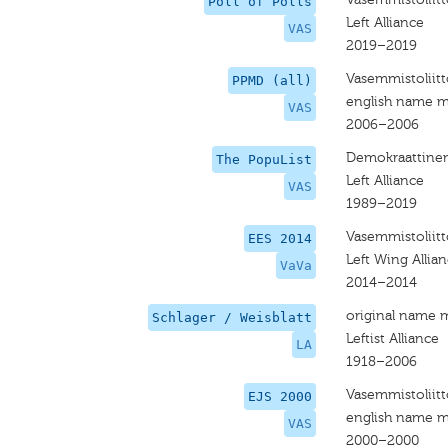
Poll of Polls
Left Alliance
VAS
2019–2019
Vasemmistoliitt
PPMD (all)
english name m
VAS
2006–2006
Demokraattinen 
The PopuList
Left Alliance
VAS
1989–2019
Vasemmistoliitt
EES 2014
Left Wing Allia
VaVa
2014–2014
original name 
Schlager / Weisblatt
Leftist Alliance
LA
1918–2006
Vasemmistoliitt
EJS 2000
english name m
VAS
2000–2000