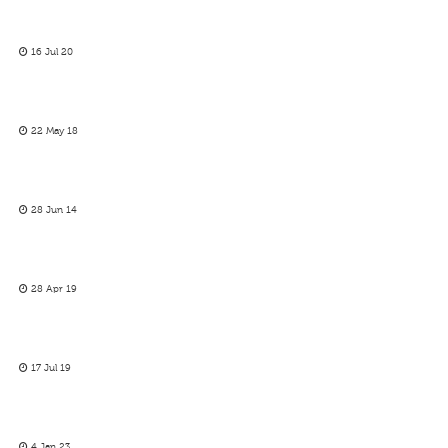
16 Jul 20
22 May 18
28 Jun 14
28 Apr 19
17 Jul 19
4 Jan 23