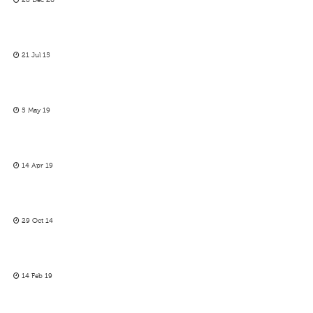
28 Dec 20
21 Jul 15
5 May 19
14 Apr 19
29 Oct 14
14 Feb 19