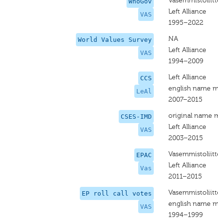
Vasemmistoliitt
WhoGov
Left Alliance
VAS
1995–2022
NA
World Values Survey
Left Alliance
VAS
1994–2009
Left Alliance
CCS
english name m
LeAl
2007–2015
original name 
CSES-IMD
Left Alliance
VAS
2003–2015
Vasemmistoliitt
EPAC
Left Alliance
Vas
2011–2015
Vasemmistoliitt
EP roll call votes
english name m
VAS
1994–1999