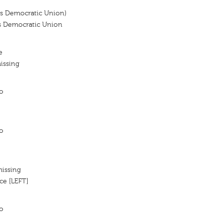
's Democratic Union)
's Democratic Union
e
issing
o
o
missing
ce [LEFT]
o