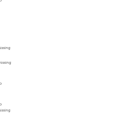
o
issing
missing
o
o
issing