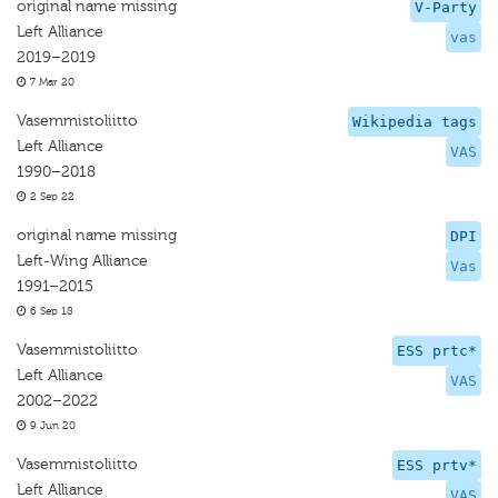
original name missing
V-Party
Left Alliance
vas
2019–2019
7 Mar 20
Vasemmistoliitto
Wikipedia tags
Left Alliance
VAS
1990–2018
2 Sep 22
original name missing
DPI
Left-Wing Alliance
Vas
1991–2015
6 Sep 18
Vasemmistoliitto
ESS prtc*
Left Alliance
VAS
2002–2022
9 Jun 20
Vasemmistoliitto
ESS prtv*
Left Alliance
VAS