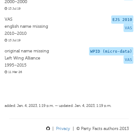
2000–2000
13 Jul 19
VAS
EJS 2010
english name missing
VAS
2010–2010
13 Jul 19
original name missing
WPID (micro-data)
Left Wing Alliance
VAS
1995–2015
11 Mar 26
added: Jan. 4, 2023, 1:19 p.m. — updated: Jan. 4, 2023, 1:19 p.m.
|
Privacy
| © Party Facts authors 2013