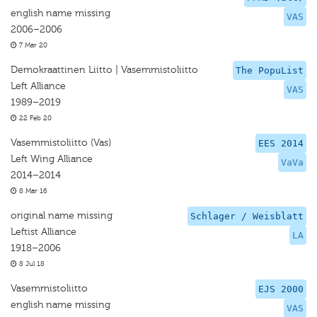
english name missing
VAS
2006–2006
7 Mar 20
Demokraattinen Liitto | Vasemmistoliitto
The PopuList
Left Alliance
VAS
1989–2019
22 Feb 20
Vasemmistoliitto (Vas)
EES 2014
Left Wing Alliance
VaVa
2014–2014
8 Mar 16
original name missing
Schlager / Weisblatt
Leftist Alliance
LA
1918–2006
8 Jul 18
Vasemmistoliitto
EJS 2000
english name missing
VAS