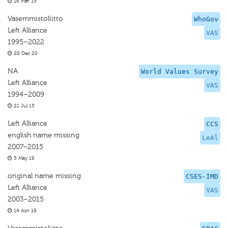
16 Mar 15
Vasemmistoliitto
WhoGov
Left Alliance
VAS
1995–2022
28 Dec 20
NA
World Values Survey
Left Alliance
VAS
1994–2009
21 Jul 15
Left Alliance
CCS
english name missing
LeAl
2007–2015
5 May 19
original name missing
CSES-IMD
Left Alliance
VAS
2003–2015
14 Apr 19