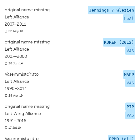
original name missing
Jennings / Wlezien
Left Alliance
LeAl
2007–2011
22 May 18
original name missing
KUREP (2012)
Left Alliance
VAS
2007–2008
28 Jun 14
Vasemmistoliitto
MAPP
Left Alliance
VAS
1990–2014
28 Apr 19
original name missing
PIP
Left Wing Alliance
VAS
1991–2016
17 Jul 19
Vasemmistoliitto
PPMD (all)