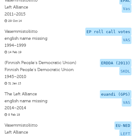
Vasemmistoliitto
EPAC
Left Alliance
Vas
2011–2015
29 Oct 14
Vasemmistoliitto
EP roll call votes
english name missing
VAS
1994–1999
14 Feb 19
(Finnish People's Democratic Union)
ERDDA (2013)
Finnish People's Democratic Union
SKDL
1945–2010
31 Jan 13
The Left Alliance
euandi (GPS)
english name missing
VAS
2014–2014
8 Feb 19
Vasemmistoliitto
EU-NED
Left Alliance
LEFT