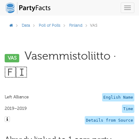
Toggl
navig
Data
Poll of Polls
Finland
VAS
Vasemmistoliitto ·
VAS
🇫🇮
Left Alliance
English Name
2019–2019
Time
Details from Source