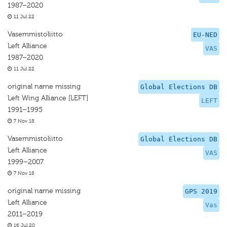
1987–2020
11 Jul 22
Vasemmistoliitto
EU-NED
Left Alliance
VAS
1987–2020
11 Jul 22
original name missing
Global Elections DB
Left Wing Alliance [LEFT]
LEFT
1991–1995
7 Nov 18
Vasemmistoliitto
Global Elections DB
Left Alliance
VAS
1999–2007
7 Nov 18
original name missing
GPS 2019
Left Alliance
Vas
2011–2019
16 Jul 20