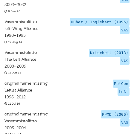
2002–2022
9 Jun 20
Vasemmistoliitto
Huber / Inglehart (1995)
left-Wing Alliance
VAS
1990–1995
19 Aug 14
Vasemmistoliitto
Kitschelt (2013)
The Left Alliance
VAS
2008–2009
13 Jun 14
original name missing
PolCon
Leftist Alliance
LeAl
1996–2012
11 Jul 16
original name missing
PPMD (2006)
Vasemmistoliitto
VAS
2003–2004