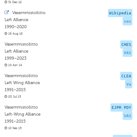
31 Dec 12
·
Vasemmistoliitto
Wikipedia
Left Alliance
vas
1990–2020
18 Aug 18
Vasemmistoliitto
CHES
Left Alliance
VAS
1999–2023
10 Apr 14
Vasemmistoliitto
CLEA
Left Wing Alliance
Va
1991–2015
20 Jul 15
Vasemmistoliitto
EJPR PDY
Left-Wing Alliance
VAS
1991–2015
10 Sep 15