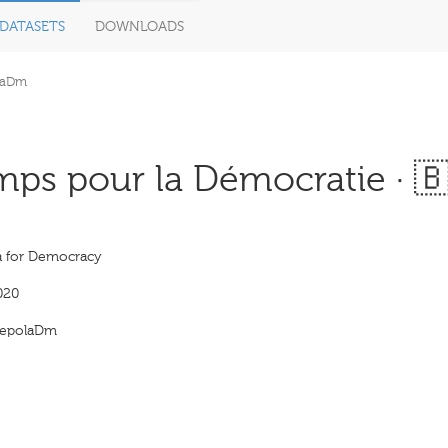
DATASETS
DOWNLOADS
laDm
s pour la Démocratie · 
 for Democracy
020
epolaDm