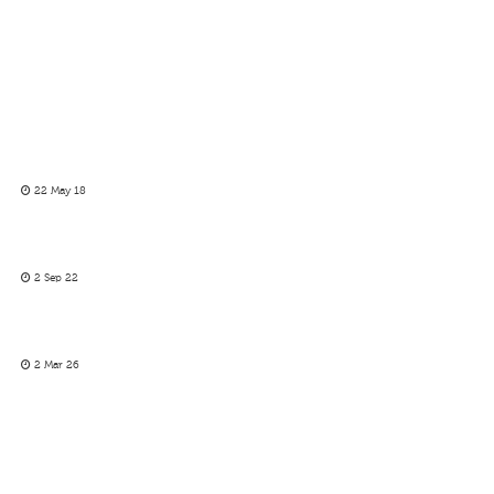
22 May 18
2 Sep 22
2 Mar 26