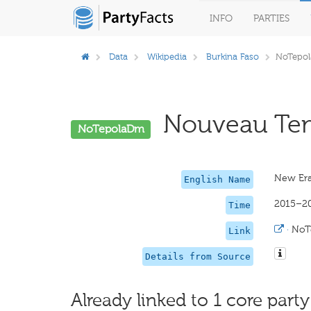
INFO
PARTIES
Data
Wikipedia
Burkina Faso
NoTepo
Nouveau Temp
NoTepolaDm
New Era
English Name
2015–2
Time
·
NoT
Link
Details from Source
Already linked to 1 core party