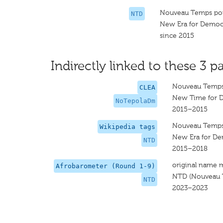
Nouveau Temps pou
NTD
New Era for Democ
since 2015
Indirectly linked to these 3 pa
Nouveau Temps 
CLEA
New Time for 
NoTepolaDm
2015–2015
Nouveau Temps 
Wikipedia tags
New Era for D
NTD
2015–2018
original name 
Afrobarometer (Round 1-9)
NTD (Nouveau T
NTD
2023–2023