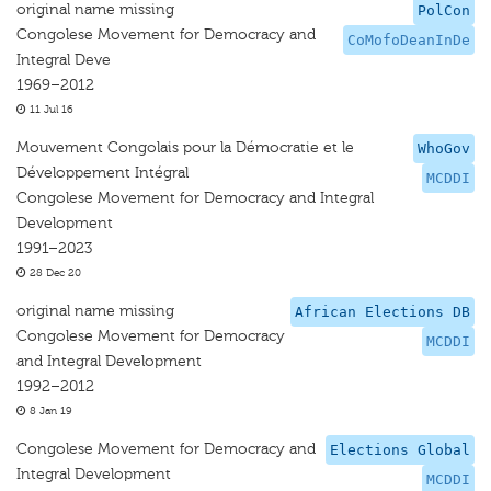
original name missing
PolCon
Congolese Movement for Democracy and
CoMofoDeanInDe
Integral Deve
1969–2012
11 Jul 16
Mouvement Congolais pour la Démocratie et le
WhoGov
Développement Intégral
MCDDI
Congolese Movement for Democracy and Integral
Development
1991–2023
28 Dec 20
original name missing
African Elections DB
Congolese Movement for Democracy
MCDDI
and Integral Development
1992–2012
8 Jan 19
Congolese Movement for Democracy and
Elections Global
Integral Development
MCDDI