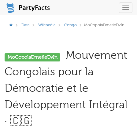
Toggl
navig
Data
Wikipedia
Congo
MoCopolaDmetleDvIn
Mouvement
MoCopolaDmetleDvIn
Congolais pour la
Démocratie et le
Développement Intégral
· 🇨🇬