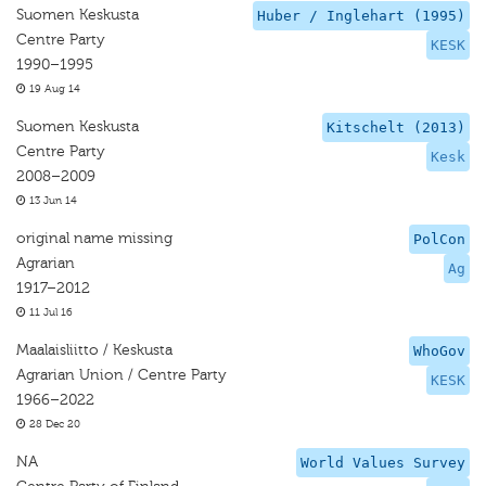
Suomen Keskusta
Huber / Inglehart (1995)
Centre Party
KESK
1990–1995
19 Aug 14
Suomen Keskusta
Kitschelt (2013)
Centre Party
Kesk
2008–2009
13 Jun 14
original name missing
PolCon
Agrarian
Ag
1917–2012
11 Jul 16
Maalaisliitto / Keskusta
WhoGov
Agrarian Union / Centre Party
KESK
1966–2022
28 Dec 20
NA
World Values Survey