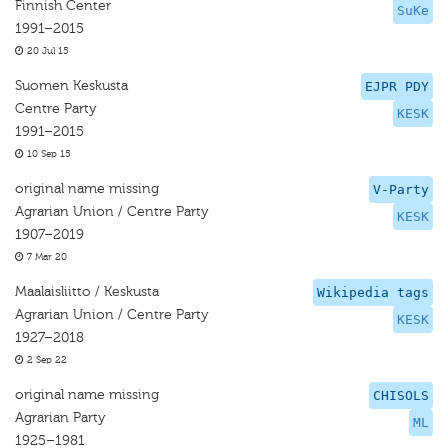
Finnish Center
SuKe
1991–2015
20 Jul 15
Suomen Keskusta
EJPR PDY
Centre Party
KESK
1991–2015
10 Sep 15
original name missing
V-Party
Agrarian Union / Centre Party
KESK
1907–2019
7 Mar 20
Maalaisliitto / Keskusta
Wikipedia tags
Agrarian Union / Centre Party
KESK
1927–2018
2 Sep 22
original name missing
CHISOLS
Agrarian Party
ML
1925–1981