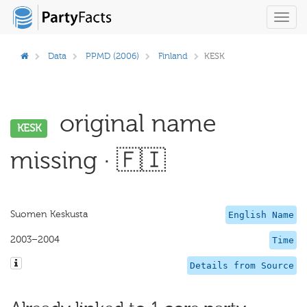
Toggl
navig
Data
PPMD (2006)
Finland
KESK
original name
KESK
missing · 🇫🇮
Suomen Keskusta
English Name
2003–2004
Time
Details from Source