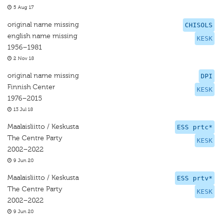
5 Aug 17
original name missing
CHISOLS
english name missing
KESK
1956–1981
2 Nov 18
original name missing
DPI
Finnish Center
KESK
1976–2015
13 Jul 18
Maalaisliitto / Keskusta
ESS prtc*
The Centre Party
KESK
2002–2022
9 Jun 20
Maalaisliitto / Keskusta
ESS prtv*
The Centre Party
KESK
2002–2022
9 Jun 20