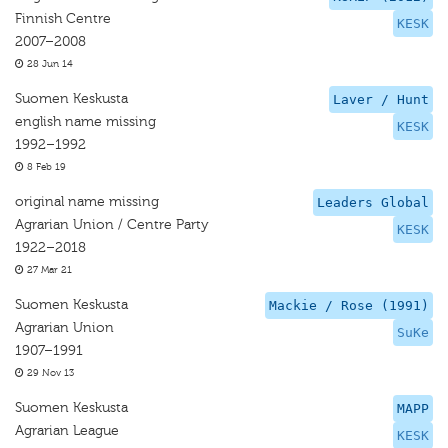
Finnish Centre
KESK
2007–2008
28 Jun 14
Suomen Keskusta
Laver / Hunt
english name missing
KESK
1992–1992
8 Feb 19
original name missing
Leaders Global
Agrarian Union / Centre Party
KESK
1922–2018
27 Mar 21
Suomen Keskusta
Mackie / Rose (1991)
Agrarian Union
SuKe
1907–1991
29 Nov 13
Suomen Keskusta
MAPP
Agrarian League
KESK