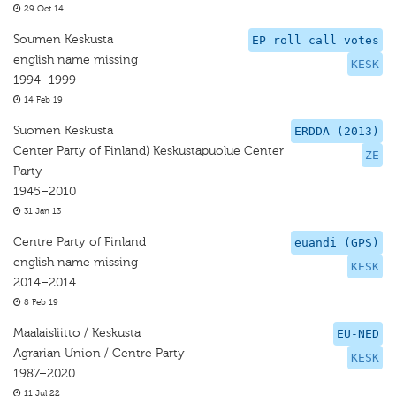
29 Oct 14
Soumen Keskusta
EP roll call votes
english name missing
KESK
1994–1999
14 Feb 19
Suomen Keskusta
ERDDA (2013)
Center Party of Finland) Keskustapuolue Center
ZE
Party
1945–2010
31 Jan 13
Centre Party of Finland
euandi (GPS)
english name missing
KESK
2014–2014
8 Feb 19
Maalaisliitto / Keskusta
EU-NED
Agrarian Union / Centre Party
KESK
1987–2020
11 Jul 22