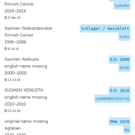
Finnish Centre
SuKeKe
2014–2014
8 Mar 16
Suomen Keskustapouloe
Schlager / Weisblatt
Finnish Center
SuKe
1906–2006
8 Jul 18
Suomen Keskusta
EJS 2000
english name missing
KESK
2000–2000
13 Jul 19
SUOMEN KESKUSTA
EJS 2010
english name missing
SUOMENKESKUSTA
2010–2010
13 Jul 19
original name missing
PHW 1929
Agrarian
Ag