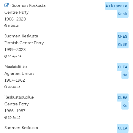
·
Suomen Keskusta
Wikipedia
Centre Party
Kesk
1906–2020
8 Jul 18
Suomen Keskusta
CHES
Finnish Center Party
KESK
1999–2023
10 Apr 14
Maalaisliitto
CLEA
Agrarian Union
Ma
1907–1962
20 Jul 15
Keskustapuolue
CLEA
Centre Party
Ke
1966–1987
20 Jul 15
Suomen Keskusta
CLEA