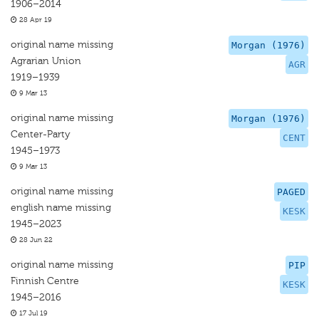
1906–2014
28 Apr 19
original name missing
Morgan (1976)
Agrarian Union
AGR
1919–1939
9 Mar 13
original name missing
Morgan (1976)
Center-Party
CENT
1945–1973
9 Mar 13
original name missing
PAGED
english name missing
KESK
1945–2023
28 Jun 22
original name missing
PIP
Finnish Centre
KESK
1945–2016
17 Jul 19