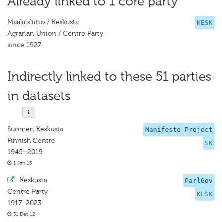
Already linked to 1 core party
Maalaisliitto / Keskusta
KESK
Agrarian Union / Centre Party
since 1927
Indirectly linked to these 51 parties
in datasets
Suomen Keskusta
Manifesto Project
Finnish Centre
SK
1945–2019
1 Jan 13
·
Keskusta
ParlGov
Centre Party
KESK
1917–2023
31 Dec 12