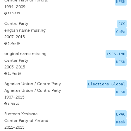
Centre Party of Finland
KESK
1994–2009
21 Jul 15
Centre Party
CCS
english name missing
CePa
2007–2015
5 May 19
original name missing
CSES-IMD
Center Party
KESK
2003–2015
31 May 19
Agrarian Union / Centre Party
Elections Global
Agrarian Union / Centre Party
KESK
1907–2015
8 Feb 19
Suomen Keskusta
EPAC
Center Party of Finland
Kesk
2011–2015