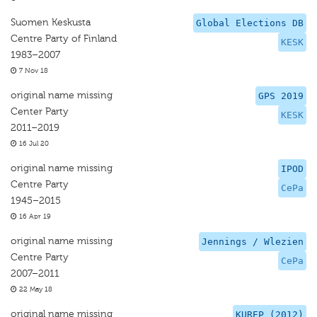
Suomen Keskusta
Global Elections DB
Centre Party of Finland
KESK
1983–2007
7 Nov 18
original name missing
GPS 2019
Center Party
KESK
2011–2019
16 Jul 20
original name missing
IPOD
Centre Party
CePa
1945–2015
16 Apr 19
original name missing
Jennings / Wlezien
Centre Party
CePa
2007–2011
22 May 18
original name missing
KUREP (2012)