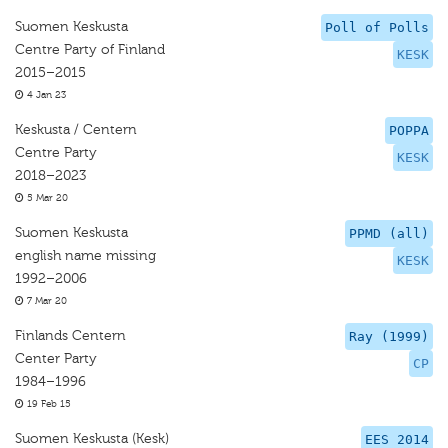
Suomen Keskusta
Poll of Polls
Centre Party of Finland
KESK
2015–2015
4 Jan 23
Keskusta / Centern
POPPA
Centre Party
KESK
2018–2023
5 Mar 20
Suomen Keskusta
PPMD (all)
english name missing
KESK
1992–2006
7 Mar 20
Finlands Centern
Ray (1999)
Center Party
CP
1984–1996
19 Feb 15
Suomen Keskusta (Kesk)
EES 2014